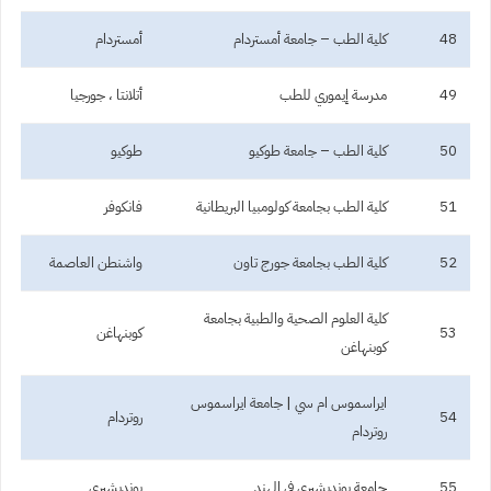
48
كلية الطب – جامعة أمستردام
أمستردام
49
مدرسة إيموري للطب
أتلانتا ، جورجيا
50
كلية الطب – جامعة طوكيو
طوكيو
51
كلية الطب بجامعة كولومبيا البريطانية
فانكوفر
52
كلية الطب بجامعة جورج تاون
واشنطن العاصمة
كلية العلوم الصحية والطبية بجامعة
53
كوبنهاغن
كوبنهاغن
ايراسموس ام سي | جامعة ايراسموس
54
روتردام
روتردام
55
جامعة بونديشيري في الهند
بونديشيري