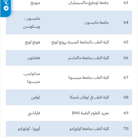
63
جامعة لودفيغ ماكسيميليان
ميونيخ
ماديسون ،
64
جامعة ماديسون
ويسكونسن
65
كلية الطب بالجامعة الصينية بهونج كونج
هونج كونج
66
كلية الطب بجامعة ماكماستر
هاملتون
مينابوليس،
67
كلية الطب بجامعة مينيسوتا
مينيسوتا
68
كلية الطب في لوفان بلجيكا
لوفين
69
معهد العلوم الطبية BHU
فاراناسي
70
كلية الطب بجامعة كولورادو
أورورا ، كولورادو