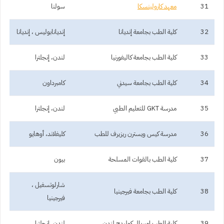
31
معهد كارولينسكا
سولنا
32
كلية الطب بجامعة إنديانا
إنديانابوليس ، إنديانا
33
كلية الطب بجامعة كاليفورنيا
لندن، إنجلترا
34
كلية الطب بجامعة سيدني
كامبرداون
35
مدرسة GKT للتعليم الطبي
لندن، إنجلترا
36
مدرسة كيس ويسترن ريزيرف للطب
كليفلاند، أوهايو
37
كلية الطب بالقوات المسلحة
بيون
شارلوتسفيل ،
38
كلية الطب بجامعة فيرجينيا
فيرجينيا
39
كلية الطب امبريال كوليدج لندن
لندن، إنجلترا