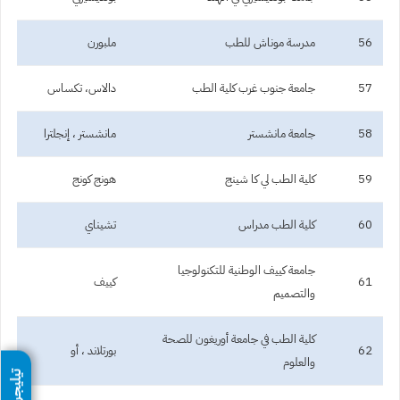
56
مدرسة موناش للطب
ملبورن
57
جامعة جنوب غرب كلية الطب
دالاس، تكساس
58
جامعة مانشستر
مانشستر ، إنجلترا
59
كلية الطب لي كا شينج
هونج كونج
60
كلية الطب مدراس
تشيناي
جامعة كييف الوطنية للتكنولوجيا
61
كييف
والتصميم
كلية الطب في جامعة أوريغون للصحة
62
بورتلاند ، أو
والعلوم
تيليجرام