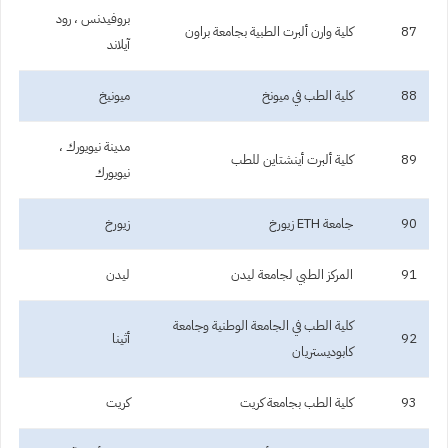
بروفيدنس ، رود
87
كلية وارن ألبرت الطبية بجامعة براون
آيلاند
88
كلية الطب في ميونخ
ميونيخ
مدينة نيويورك ،
89
كلية ألبرت أينشتاين للطب
نيويورك
90
جامعة ETH زيورخ
زيورخ
91
المركز الطبي لجامعة ليدن
ليدن
كلية الطب في الجامعة الوطنية وجامعة
92
أثينا
كابوديستريان
93
كلية الطب بجامعة كريت
كريت