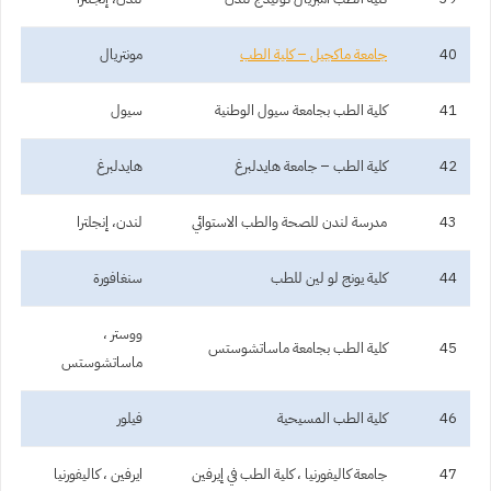
40
جامعة ماكجيل – كلية الطب
مونتريال
41
كلية الطب بجامعة سيول الوطنية
سيول
42
كلية الطب – جامعة هايدلبرغ
هايدلبرغ
43
مدرسة لندن للصحة والطب الاستوائي
لندن، إنجلترا
44
كلية يونج لو لين للطب
سنغافورة
ووستر ،
45
كلية الطب بجامعة ماساتشوستس
ماساتشوستس
46
كلية الطب المسيحية
فيلور
47
جامعة كاليفورنيا ، كلية الطب في إيرفين
ايرفين ، كاليفورنيا