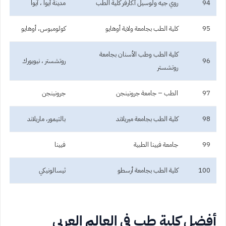
94
روي جيه ولوسيل أ.كارفر كلية الطب
مدينة أيوا ، آيوا
95
كلية الطب بجامعة ولاية أوهايو
كولومبوس، أوهايو
كلية الطب وطب الأسنان بجامعة
96
روتشستر ، نيويورك
روتشستر
97
الطب – جامعة جرونينجن
جرونينجن
98
كلية الطب بجامعة ميريلاند
بالتيمور، ماريلاند
99
جامعة فيينا الطبية
فيينا
100
كلية الطب بجامعة أرسطو
ثيسالونيكي
أفضل كلية طب في العالم العربي