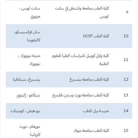
كلية الطب بجامعة واشنطن في سانت
سانت لويس ،
9
لويس
ميزوري
سان فرانسيسكو،
10
كلية الطب UCSF
كاليفورنيا
كلية وايل كورنيل للدراسات العليا للعلوم
مدينة نيويورك ،
11
الطبية
نيويورك
12
كلية الطب بجامعة بيتسبرغ
بيتسبرغ، بنسلفانيا
13
كلية الطب بجامعة نورث وسترن فاينبرج
شيكاغو ، إلينوي
14
مدرسة ييل للطب
نيو هيفن ، كونيتيكت
دورهام ، نورث
15
كلية الطب بجامعة ديوك
كارولينا