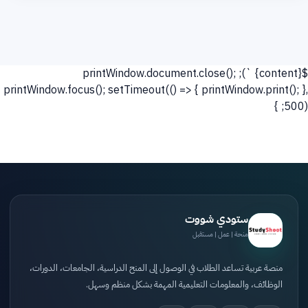
`); printWindow.document.close();
${content}
printWindow.focus(); setTimeout(() => { printWindow.print(); },
500); }
ستودي شووت
منحة | عمل | مستقبل
منصة عربية تساعد الطلاب في الوصول إلى المنح الدراسية، الجامعات، الدورات،
الوظائف، والمعلومات التعليمية المهمة بشكل منظم وسهل.