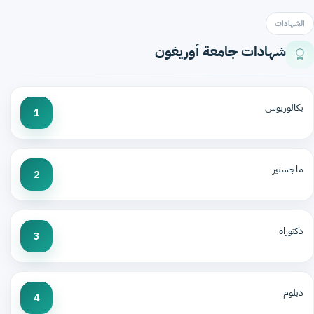
الشهادات
شهادات جامعة أوريغون
بكالوريوس
1
ماجستير
2
دكتوراه
3
دبلوم
4