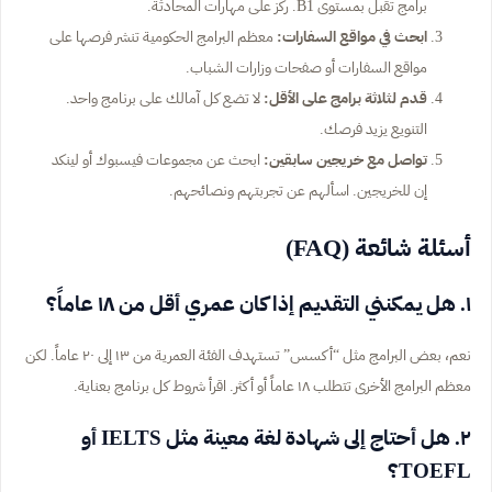
برامج تقبل بمستوى B1. ركز على مهارات المحادثة.
ابحث في مواقع السفارات:
معظم البرامج الحكومية تنشر فرصها على
مواقع السفارات أو صفحات وزارات الشباب.
قدم لثلاثة برامج على الأقل:
لا تضع كل آمالك على برنامج واحد.
التنويع يزيد فرصك.
تواصل مع خريجين سابقين:
ابحث عن مجموعات فيسبوك أو لينكد
إن للخريجين. اسألهم عن تجربتهم ونصائحهم.
أسئلة شائعة (FAQ)
١. هل يمكنني التقديم إذا كان عمري أقل من ١٨ عاماً؟
نعم، بعض البرامج مثل “أكسس” تستهدف الفئة العمرية من ١٣ إلى ٢٠ عاماً. لكن
معظم البرامج الأخرى تتطلب ١٨ عاماً أو أكثر. اقرأ شروط كل برنامج بعناية.
٢. هل أحتاج إلى شهادة لغة معينة مثل IELTS أو
TOEFL؟