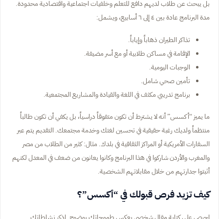
بل يبحث عن طلاب لديهم دافع للتعلم وخلفيات اجتماعية واقتصادية محدودة.
مدة البرنامج عادة بين ٤ إلى ٦ أسابيع، ويشمل:
تذاكر الطيران ذهاباً وإياباً.
الإقامة في مساكن طلابية أو مع أسر مضيفة.
الوجبات اليومية.
تأمين صحي شامل.
برنامج تدريبي مكثف في اللغة والقيادة والمشاريع المجتمعية.
ما يميز “أكسس” أنه لا يشترط أن تكون متفوقاً دراسياً، بل يكفي أن تكون طالباً
منتظماً ولديك رغبة حقيقية في تحسين لغتك وخدمة مجتمعك. التقديم يتم عبر
السفارات الأمريكية أو المراكز الثقافية في بلدك. مثال: كثير من الطلاب من مصر
والمغرب والأردن شاركوا في هذا البرنامج وكانوا يعانون من ضعف في المعدل لكنهم
أثبتوا جدارتهم من خلال مقابلاتهم الشخصية.
كيف تزيد فرص قبولك في “أكسس”؟
احرص على كتابة مقال شخصي يعكس طموحاتك بوضوح. اذكر نشاطاتك