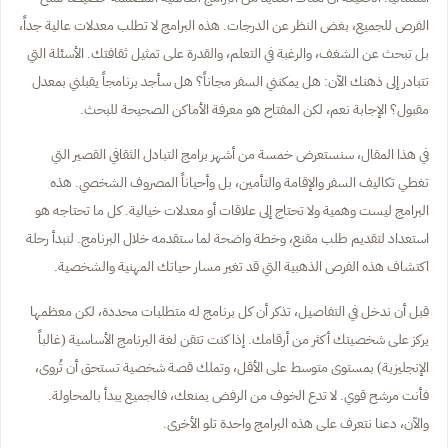
الفرص للجميع، بغض النظر عن الدرجات. هذه البرامج لا تطلب معدلات عالية جداً،
بل تبحث عن الشغف، والرغبة في التعلم، والقدرة على تمثيل ثقافتك. الأسئلة التي
تتبادر إلى ذهنك الآن: هل يمكنني السفر مجاناً؟ هل سأجد برنامجاً يقبلني بمعدل
مقبول؟ الإجابة نعم، لكن المفتاح هو معرفة الأماكن الصحيحة للبحث.
في هذا المقال، سنستعرض خمسة من أشهر برامج التبادل الثقافي القصير التي
تغطي تكاليف السفر والإقامة والتأمين، بل وأحياناً المصروف الشخصي. هذه
البرامج ليست وهمية ولا تحتاج إلى علاقات أو معدلات خيالية. كل ما تحتاجه هو
استعداد لتقديم طلب مقنع، وخطة واضحة لما ستقدمه خلال البرنامج. لنبدأ رحلة
اكتشاف هذه الفرص الذهبية التي قد تغير مسار حياتك المهنية والشخصية.
قبل أن ندخل في التفاصيل، تذكر أن كل برنامج له متطلبات محددة، لكن معظمها
يركز على شخصيتك أكثر من أرقامك. إذا كنت تتقن لغة البرنامج الأساسية (غالباً
الإنجليزية) بمستوى متوسط على الأقل، وتملك قصة شخصية تستحق أن تُروى،
فأنت مرشح قوي. لا تدع الخوف من الرفض يمنعك، فالجميع يبدأ بالمحاولة.
والآن، دعنا نتعرف على هذه البرامج واحدة تلو الأخرى.