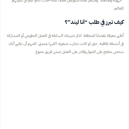
“الهوية والانتماء” واستمر لمدة أسبوعين فقط، لكنه أحدث تأثيراً كبيراً في نظرتهم
للعالم.
كيف تبرز في طلب “آنا ليند”؟
أظهر معرفة بقضايا المنطقة. اذكر تجربتك السابقة في العمل التطوعي أو المشاركة
في أنشطة ثقافية. حتى لو كانت تجارب صغيرة، اكتبها بصدق. المهم أن تظهر أنك
شخص منفتح على الحوار وقادر على العمل ضمن فريق متنوع.