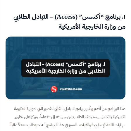
١. برنامج “أكسس” (Access) – التبادل الطلابي
من وزارة الخارجية الأمريكية
هذا البرنامج من أقدم وأشهر برامج التبادل الثقافي القصير التي تمولها الحكومة
الأمريكية بالكامل. يستهدف الطلاب من سن ١٣ إلى ٢٠ عاماً، ويركز على تطوير
مهارات اللغة الإنجليزية والقيادة. المميز في هذا البرنامج أنه لا يتطلب معدلاً عالياً،