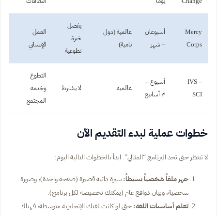
Change
يوماً
الثقافات
يفضل
Mercy
أسبوعان
عالمية (دول
العمل
خبرة
Corps
– شهر
نامية)
الإنساني
تطوعية
التطوع
IVS –
أسبوع –
عالمية
لا يشترط
وخدمة
SCI
٣ أسابيع
المجتمع
خطوات عملية لبدء التقديم الآن
لا تنتظر حتى تجد البرنامج “المثالي”. ابدأ بالخطوات التالية اليوم:
جهز ملفاً شخصياً بسيطاً:
سيرة ذاتية قصيرة (صفحة واحدة)، وصورة
شخصية، وبيان دوافع عام (يمكنك تخصيصه لكل برنامج).
تعلم أساسيات اللغة:
حتى لو كانت لغتك الإنجليزية متوسطة، فهناك