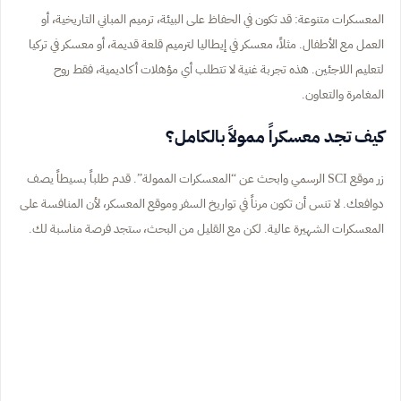
المعسكرات متنوعة: قد تكون في الحفاظ على البيئة، ترميم المباني التاريخية، أو
العمل مع الأطفال. مثلاً، معسكر في إيطاليا لترميم قلعة قديمة، أو معسكر في تركيا
لتعليم اللاجئين. هذه تجربة غنية لا تتطلب أي مؤهلات أكاديمية، فقط روح
المغامرة والتعاون.
كيف تجد معسكراً ممولاً بالكامل؟
زر موقع SCI الرسمي وابحث عن “المعسكرات الممولة”. قدم طلباً بسيطاً يصف
دوافعك. لا تنس أن تكون مرناً في تواريخ السفر وموقع المعسكر، لأن المنافسة على
المعسكرات الشهيرة عالية. لكن مع القليل من البحث، ستجد فرصة مناسبة لك.