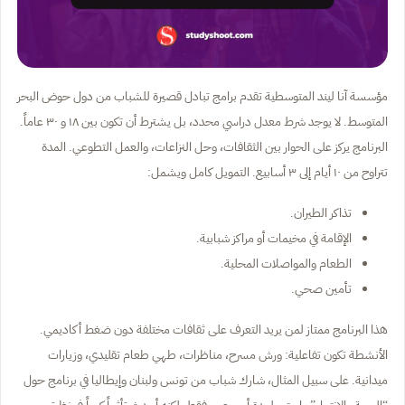
مؤسسة آنا ليند المتوسطية تقدم برامج تبادل قصيرة للشباب من دول حوض البحر
المتوسط. لا يوجد شرط معدل دراسي محدد، بل يشترط أن تكون بين ١٨ و ٣٠ عاماً.
البرنامج يركز على الحوار بين الثقافات، وحل النزاعات، والعمل التطوعي. المدة
تتراوح من ١٠ أيام إلى ٣ أسابيع. التمويل كامل ويشمل:
تذاكر الطيران.
الإقامة في مخيمات أو مراكز شبابية.
الطعام والمواصلات المحلية.
تأمين صحي.
هذا البرنامج ممتاز لمن يريد التعرف على ثقافات مختلفة دون ضغط أكاديمي.
الأنشطة تكون تفاعلية: ورش مسرح، مناظرات، طهي طعام تقليدي، وزيارات
ميدانية. على سبيل المثال، شارك شباب من تونس ولبنان وإيطاليا في برنامج حول