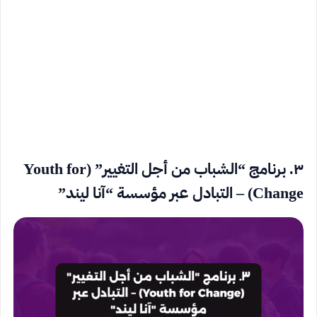
٣. برنامج “الشباب من أجل التغيير” (Youth for
Change) – التبادل عبر مؤسسة “آنا ليند”