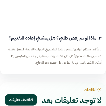
٣. ماذا لو تم رفض طلبي؟ هل يمكنني إعادة التقديم؟
بالتأكيد. معظم البرامج تسمح بإعادة التقديم في الدورات القادمة. استغل وقتك
لتحسين ملفك: تطوع أكثر، طور لغتك، واطلب تغذية راجعة من المقيمين إذا
أمكن. الرفض ليس نهاية الطريق، بل خطوة نحو النجاح.
النقاشات
لا توجد تعليقات بعد
أضف تعليقك