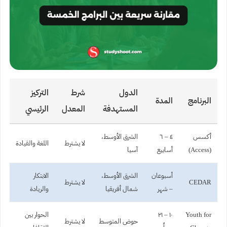
الدول
شرط
التركيز
البرنامج
المدة
المستهدفة
المعدل
الرئيسي
أكسس
٤ – ٦
الشرق الأوسط،
لا يشترط
اللغة والقيادة
(Access)
أسابيع
آسيا
أسبوعان
الشرق الأوسط،
الابتكار
CEDAR
لا يشترط
– شهر
شمال أفريقيا
والريادة
Youth for
١٠ – ٢١
الحوار بين
حوض المتوسط
لا يشترط