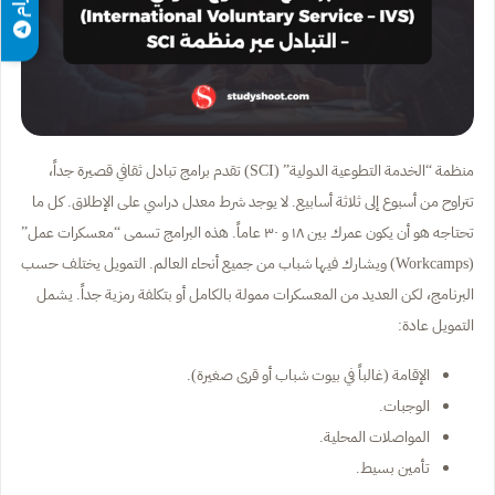
منظمة “الخدمة التطوعية الدولية” (SCI) تقدم برامج تبادل ثقافي قصيرة جداً،
تتراوح من أسبوع إلى ثلاثة أسابيع. لا يوجد شرط معدل دراسي على الإطلاق. كل ما
تحتاجه هو أن يكون عمرك بين ١٨ و ٣٠ عاماً. هذه البرامج تسمى “معسكرات عمل”
(Workcamps) ويشارك فيها شباب من جميع أنحاء العالم. التمويل يختلف حسب
البرنامج، لكن العديد من المعسكرات ممولة بالكامل أو بتكلفة رمزية جداً. يشمل
التمويل عادة:
الإقامة (غالباً في بيوت شباب أو قرى صغيرة).
الوجبات.
المواصلات المحلية.
تأمين بسيط.