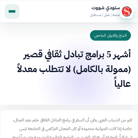
ستودي شووت
منحة | عمل | مستقبل
المنح والقبول الجامعي
أشهر 5 برامج تبادل ثقافي قصير
(ممولة بالكامل) لا تتطلب معدلاً
عالياً
كثير من الشباب العربي يظن أن السفر في برامج التبادل الثقافي حلم بعيد المنال،
خاصة إذا كانت الميزانية محدودة أو كان المعدل التراكمي في الجامعة ليس
استثنائياً. الحقيقة أن هناك العديد من البرامج العالمية المصممة خصيصاً لمنح