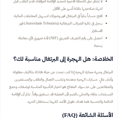
لا تنتظر حتى اللحظة الأخيرة لتجديد الإقامة المؤقتة، قدم الطلب قبل
انتهاء صلاحيتها بثلاثة أشهر على الأقل.
افتح حساباً بنكياً في البرتغال فور وصولك لتسهيل المعاملات المالية.
سجل في دائرة الضرائب البرتغالية (Autoridade Tributária) فور
الاستقرار.
احصل على رقم التعريف الضريبي (NIF) لأنه ضروري لأي معاملة
رسمية.
الخلاصة: هل الهجرة إلى البرتغال مناسبة لك؟
البرتغال وجهة ممتازة للهجرة إذا كنت تبحث عن حياة هادئة بتكاليف معقولة
وأمان عالٍ. مسارات الهجرة متعددة وتناسب العمال والطلاب والمستثمرين
والمتقاعدين على حد سواء. المفتاح هو اختيار التأشيرة المناسبة لوضعك، وجمع
المستندات بدقة، والتحلي بالصبر لأن العملية قد تستغرق وقتاً. تذكر أن الإقامة
الدائمة والجنسية هما هدف طويل الأمد، لكنهما يستحقان الجهد.
الأسئلة الشائعة (FAQ)