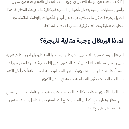
إذا كنت تبحث عن فرصة للعيش في أوروبا، فإن البرتغال تقدم واحدة من أسهل
وأسرع مسارات الهجرة بفضل تأشيراتها المتنوعة وتكاليف المعيشة المعقولة. هذا
الدليل يشرح لك كل ما تحتاج معرفته عن أنواع التأشيرات والإقامة الدائمة، مع
خطوات عملية ونصائح حقيقية لتجنب الأخطاء الشائعة.
لماذا البرتغال وجهة مثالية للهجرة؟
البرتغال ليست مجرد بلد جميل بشواطئها ومناخها المعتدل، بل لديها نظام هجرة
مرن يناسب مختلف الفئات. يمكنك الحصول على إقامة مؤقتة ثم دائمة بسهولة
نسبياً مقارنة بدول أوروبية أخرى، كما أن اللغة البرتغالية ليست عائقاً كبيراً لأن الكثير
من البرتغاليين يتحدثون الإنجليزية خاصة في المدن الكبرى.
من المزايا الأخرى انخفاض تكاليف المعيشة مقارنة بفرنسا أو ألمانيا، ونظام صحي
عام ممتاز، وأمان عالٍ. كما أن البرتغال تتيح لك السفر بحرية داخل منطقة شنغن
بعد الحصول على الإقامة.