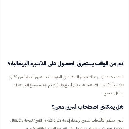
كم من الوقت يستغرق الحصول على التأشيرة البرتغالية؟
المدة تعتمد على نوع التأشيرة والسفارة. في المتوسط، تستغرق العملية من 30 إلى
90 يوماً. تأشيرات الاستثمار قد تكون أسرع قليلاً إذا تم تقديم جميع المستندات
بشكل صحيح.
هل يمكنني اصطحاب أسرتي معي؟
نعم، معظم التأشيرات تسمح بإصدار إقامة لأفراد الأسرة (الزوج/الزوجة والأطفال
القصر). يجب تقديم طلب منفصل لكل فرد مع إثبات العلاقة الأسرية.