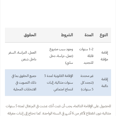
النوع
المدة
الشروط
الحقوق
1-2 سنوات
وجود سبب مشروع
إقامة
العمل، الدراسة، السفر
قابلة
(عمل، دراسة، دخل
مؤقتة
داخل شنغن
للتجديد
سلبي)
غير محددة
الإقامة القانونية لمدة 5
جميع الحقوق بما في
إقامة
(تتجدد كل
سنوات متتالية، إثبات
ذلك التصويت في
دائمة
5 سنوات)
اندماج اجتماعي
الانتخابات المحلية
للحصول على الإقامة الدائمة، يجب أن تثبت أنك عشت في البرتغال لمدة 5 سنوات
متتالية دون انقطاع لأكثر من 6 أشهر في السنة الواحدة. كما تحتاج إلى إثبات معرفة