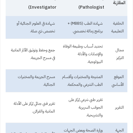
المقارنة
Investigator)
Pathologist)
الخلفية
شهادة الطب (MBBS) +
شهادة في العلوم الجنائية أو
التعليمية
برنامج زمالة تخصصي.
تخصص ذي صلة.
تحديد أسباب وطبيعة الوفاة
مجال
جمع وحفظ وتوثيق الآثار المادية
والإصابات والأدلة
التركيز
في مسرح الجريمة.
البيولوجية.
الموقع
المشرحة والمختبرات وأقسام
مسرح الجريمة والمختبرات
الأساسي
الطب الشرعي والمحكمة.
الجنائية.
تقرير طبي شرعي يُركز على
تقرير فني جنائي يُركز على الأدلة
التقرير
الجوانب السريرية
المادية والقرائن.
والتشريحية.
الجهة
وزارة الصحة وبعض الجهات