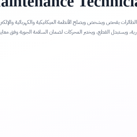
aintenance Technici
لطائرات يفحص ويشخص ويصلح الأنظمة الميكانيكية والكهربائية والإلكترو
ية، ويستبدل القطع، ويختبر المحركات لضمان السلامة الجوية وفق معايي