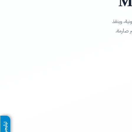
M
نية، وينفذ
ر صارمة.
تيليجرام