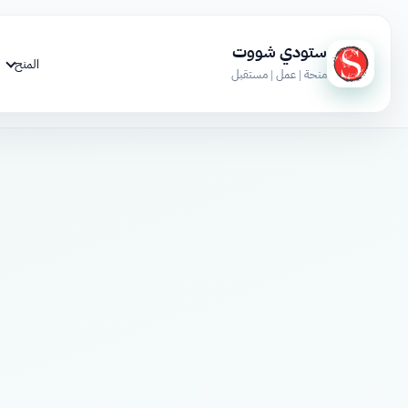
ستودي شووت
المنح
منحة | عمل | مستقبل