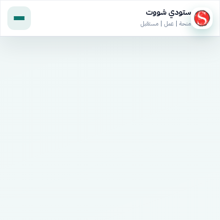
ستودي شووت
منحة | عمل | مستقبل