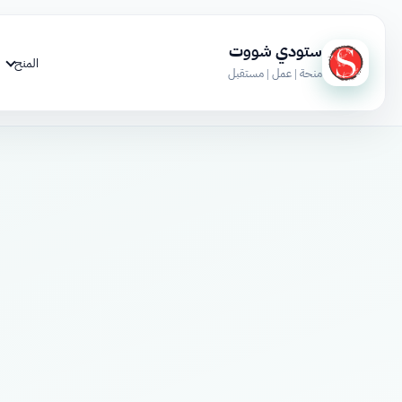
ستودي شووت
المنح
منحة | عمل | مستقبل