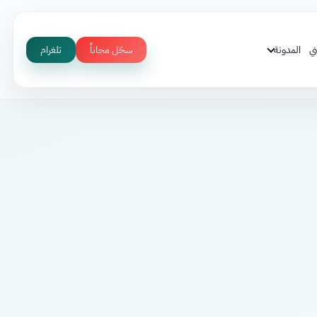
ي
المدونة
سجّل مجاناً
تلغرام