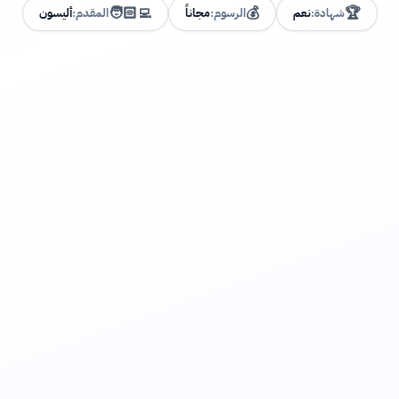
🧑🏻‍💻
💰
🏆
شهادة:
نعم
الرسوم:
مجاناً
المقدم:
أليسون