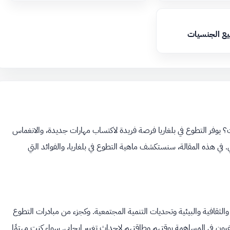
يع الجنسيات
 يوفر التطوع في بلغاريا فرصة فريدة لاكتساب مهارات جديدة، والانغماس
عي. في هذه المقالة، سنستكشف ماهية التطوع في بلغاريا، والفوائد التي
 والثقافية والبيئية وتحديات التنمية المجتمعية. وكجزء من مبادرات التطوع
رغبون في المساهمة بوقتهم وطاقتهم لإحداث تغيير إيجابي. سواء كنت مهتمًا