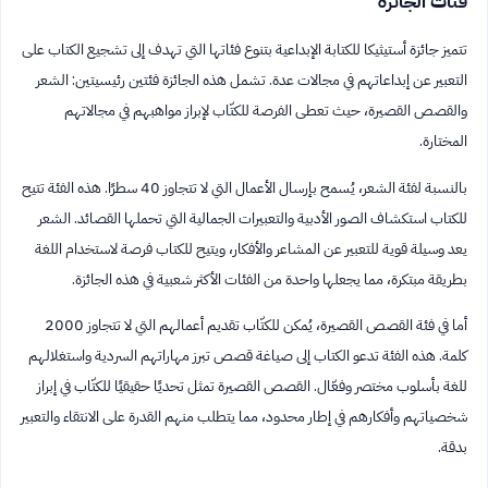
فئات الجائزة
تتميز جائزة أستيثيكا للكتابة الإبداعية بتنوع فئاتها التي تهدف إلى تشجيع الكتاب على
التعبير عن إبداعاتهم في مجالات عدة. تشمل هذه الجائزة فئتين رئيسيتين: الشعر
والقصص القصيرة، حيث تعطى الفرصة للكتّاب لإبراز مواهبهم في مجالاتهم
المختارة.
بالنسبة لفئة الشعر، يُسمح بإرسال الأعمال التي لا تتجاوز 40 سطرًا. هذه الفئة تتيح
للكتاب استكشاف الصور الأدبية والتعبيرات الجمالية التي تحملها القصائد. الشعر
يعد وسيلة قوية للتعبير عن المشاعر والأفكار، ويتيح للكتاب فرصة لاستخدام اللغة
بطريقة مبتكرة، مما يجعلها واحدة من الفئات الأكثر شعبية في هذه الجائزة.
أما في فئة القصص القصيرة، يُمكن للكتّاب تقديم أعمالهم التي لا تتجاوز 2000
كلمة. هذه الفئة تدعو الكتاب إلى صياغة قصص تبرز مهاراتهم السردية واستغلالهم
للغة بأسلوب مختصر وفعّال. القصص القصيرة تمثل تحديًا حقيقيًا للكتّاب في إبراز
شخصياتهم وأفكارهم في إطار محدود، مما يتطلب منهم القدرة على الانتقاء والتعبير
بدقة.