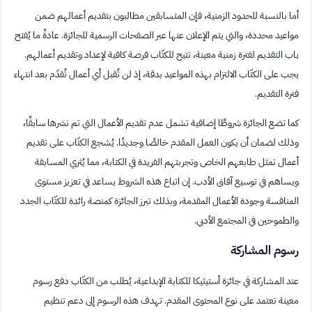
أما بالنسبة للحدود الزمنية، فإن المتسابقين مطالبون بتقديم أعمالهم ضمن
مواعيد محددة، والتي يتم الإعلان عنها عبر الصفحات الرسمية للجائزة. عادةً ما يُفتح
باب التقديم لفترة زمنية معينة، تتيح للكتّاب فرصة كافية لإعداد وتقديم أعمالهم.
يجب على الكتّاب الالتزام بهذه المواعيد بدقة، إذ لن تُقبل أي أعمال تُقدّم بعد انتهاء
فترة التقديم.
كما تضع الجائزة شروطًا إضافية تشمل عدم تقديم الأعمال التي تم نشرها سابقًا،
وذلك لضمان أن يكون العمل المقدم خالصًا وجديدًا. يُشجع الكتّاب على تقديم
أعمال تمثل طابعهم الخاص وتجربتهم الفريدة في الكتابة، مما يُثري المسابقة
ويساهم في توسيع آفاق الأدب. إن اتباع هذه الشروط يساعد في تعزيز مستوى
المنافسة وجودة الأعمال المقدمة، وبذلك تبرز الجائزة كمنصة رائدة للكتّاب الجدد
والطموحين في المجتمع الأدبي.
رسوم المشاركة
عند المشاركة في جائزة أستيثيكا للكتابة الإبداعية، يُطلب من الكتّاب دفع رسوم
معينة تعتمد على نوع المحتوى المقدم. تهدف هذه الرسوم إلى دعم تنظيم