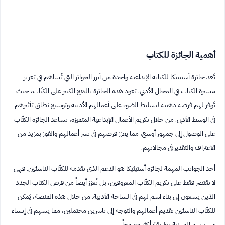
أهمية الجائزة للكتاب
تُعد جائزة أستيثيكا للكتابة الإبداعية واحدة من أبرز الجوائز التي تُساهم في تعزيز
مسيرة الكتاب في المجال الأدبي. تعود هذه الجائزة بالنفع الكبير على الكتّاب، حيث
تُوفر لهم فرصة ذهبية لتسليط الضوء على أعمالهم الأدبية وتوسيع نطاق تأثيرهم
في الوسط الأدبي. من خلال تكريم الأعمال الإبداعية المتميزة، تساعد الجائزة الكتّاب
على الوصول إلى جمهور أوسع، مما يعزز فرصهم في نشر أعمالهم والفوز بمزيد من
الاعتراف والتقدير في مجالاتهم.
أحد الجوانب المهمة لجائزة أستيثيكا هو الدعم الذي تقدمه للكتّاب الناشئين. فهي
لا تقتصر فقط على تكريم الكتّاب المعروفين، بل تُعزز أيضاً من فرص الكتاب الجدد
الذين يسعون إلى بناء اسم لهم في الساحة الأدبية. من خلال هذه المنصة، يُمكن
للكتّاب الناشئين تقديم أعمالهم والتوجه إلى ناشرين محتملين، مما يسهم في إنشاء
مسيرتهم المهنية بطريقة أكثر وضوحاً.