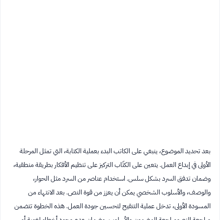
بعد تحديد الموضوع، ينبغي على الكاتب البدء بعملية الكتابة، التي تمثل المرحلة
الأولى في إبداع العمل. يتعين على الكتّاب التركيز على تنظيم الأفكار بطريقة منطقية،
وضمان تدفق السرد بشكل سلس. استخدام عناصر من السرد مثل الحوار،
والوصف، والأسلوب الشخصي يمكن أن يعزز من قوة النص. بعد الانتهاء من
المسودة الأولى، تدخل عملية التنقيح لتحسين جودة العمل. هذه الخطوة تتضمن
مراجعة النصومراجعة المضمون والأسلوب، وضمان عدم وجود أخطاء لغوية أو