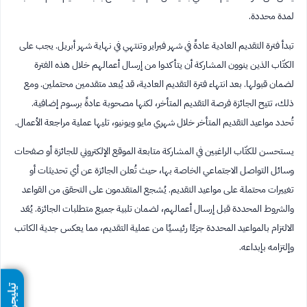
لمدة محددة.
تبدأ فترة التقديم العادية عادةً في شهر فبراير وتنتهي في نهاية شهر أبريل. يجب على
الكتّاب الذين ينوون المشاركة أن يتأكدوا من إرسال أعمالهم خلال هذه الفترة
لضمان قبولها. بعد انتهاء فترة التقديم العادية، قد يُبعد متقدمين محتملين. ومع
ذلك، تتيح الجائزة فرصة التقديم المتأخر، لكنها مصحوبة عادةً برسوم إضافية.
تُحدد مواعيد التقديم المتأخر خلال شهري مايو ويونيو، تليها عملية مراجعة الأعمال.
يستحسن للكتّاب الراغبين في المشاركة متابعة الموقع الإلكتروني للجائزة أو صفحات
وسائل التواصل الاجتماعي الخاصة بها، حيث تُعلن الجائزة عن أي تحديثات أو
تغييرات محتملة على مواعيد التقديم. يُشجع المتقدمون على التحقق من القواعد
والشروط المحددة قبل إرسال أعمالهم، لضمان تلبية جميع متطلبات الجائزة. يُعَد
الالتزام بالمواعيد المحددة جزءًا رئيسيًا من عملية التقديم، مما يعكس جدية الكاتب
وإلتزامه بإبداعه.
تيليجرام