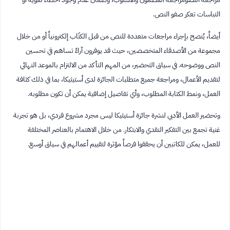
التباسات تعكر صفو النص.
أيضاً، يُنصح بإجراء مراجعات متعددة للنص من قبل الكتّاب إلكترونياً أو من خلال
مجموعة من الأصدقاء المتخصصين، حيث قد يوفرون آراءً تساهم في تحسين
النص ووضوحه. في سياق التحضير، من المهم التأكد من الالتزام بالموعد النهائي
لتقديم الأعمال، ومراجعة جميع متطلبات الجائزة لدى أستيثيكا، بما في ذلك كثافة
العمل، ونمط الكتابة المطلوب، وأي تفاصيل إضافية يمكن أن تكون مطلوبه.
وتحضير العمل الأدبي لنشرة جائزة أستيثيكا ليس مجرد مشروع فردي، بل هو تجربة
غنية تجمع بين التفكير النقدي والابتكار. من خلال الاهتمام بالعناصر المختلفة
للعمل، يمكن للكاتبين أن يحققوا فرصاً مؤثرة لتقييم أعمالهم في سياق أوسع.