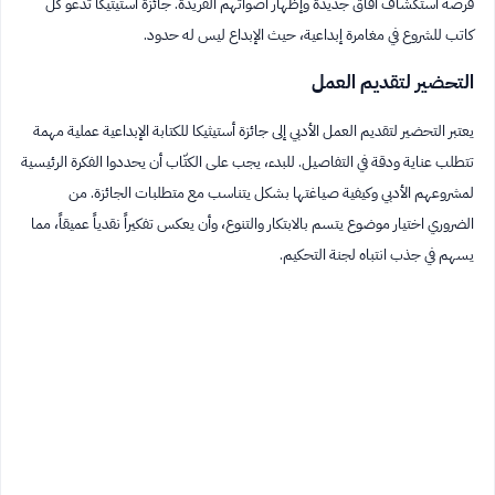
فرصة استكشاف آفاق جديدة وإظهار أصواتهم الفريدة. جائزة أستيثيكا تدعو كل
كاتب للشروع في مغامرة إبداعية، حيث الإبداع ليس له حدود.
التحضير لتقديم العمل
يعتبر التحضير لتقديم العمل الأدبي إلى جائزة أستيثيكا للكتابة الإبداعية عملية مهمة
تتطلب عناية ودقة في التفاصيل. للبدء، يجب على الكتّاب أن يحددوا الفكرة الرئيسية
لمشروعهم الأدبي وكيفية صياغتها بشكل يتناسب مع متطلبات الجائزة. من
الضروري اختيار موضوع يتسم بالابتكار والتنوع، وأن يعكس تفكيراً نقدياً عميقاً، مما
يسهم في جذب انتباه لجنة التحكيم.