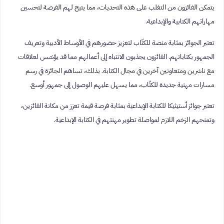
يتمكن الفائزون من التغلب على هذه التحديات، مما يتيح لهم الفرصة لتحسين
مهاراتهم الكتابية والإبداعية.
تعتبر الجوائز بمثابة منصة للكتّاب لتعزيز حضورهم في الأوساط الأدبية وتعريف
الجمهور بكتاباتهم. الفائزون يجذبون الانتباه إلى أعمالهم مما قد يؤسّس لعلاقات
مع ناشرين ومتعاونين آخرين في مجال الكتابة. بذلك، تساهم الجائزة في رسم
مسارات مهنية جديدة للكتّاب، مما يسهل عليهم الوصول إلى جمهور أوسع.
تعتبر جوائز أستيثيكا للكتابة الإبداعية بمثابة فرصة قيمة تعزز من مكانة الفائزين،
وتمنحهم الزخم اللازم لمواصلة تطوير مهنتهم في الكتابة الإبداعية.