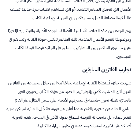
التعبير عن الفكرة يمثلان بعض العناصر المستخدمة لتقييم مدى ابتكار الكاتب.
الأعمال التي تتحدى المعايير التقليدية أو التي تستخدم تقنيات سرد جديدة تضيف
غالباً قيمة مضافة للعمل، مما يعكس رقي التجربة الإبداعية للكاتب.
يوفر الجمع بين هذه العناصر الأساسية: الأصالة، الجودة الأدبية، والابتكار إطارًا قويًا
وموضوعيًا لتقييم الأعمال المقدمة. تلك العناصر تعكس جودة الكتابة وتساهم في
تعزيز مستوى التنافس بين المشاركين، مما يجعل الجائزة فرصة قيمة للكتّاب
المبدعين.
تجارب الفائزين السابقين
شهدت جائزة أستيثيكا للكتابة الإبداعية نجاحًا كبيرًا من خلال مجموعة من الفائزين
الذين أثروا المشهد الأدبي بإنجازاتهم. العديد من هؤلاء الكتّاب يعتبرون الفوز
بالجائزة نقطة تحول حاسمة في مسيرتهم الأدبية. على سبيل المثال، عبّر الفائز
سامي الخالد عن شعوره بالفخر عندما أعلن عن فوزه، قائلاً إن الجائزة لم تكن مجرد
تقدير لعمله، بل منحت له الفرصة لسماع صوته الأدبي في الساحة. هذه التجربة
أضافت قيمة كبيرة لمشواره وساعدته في تطوير مهاراته الكتابية.