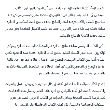
تعتبر جائزة أستيثيكا للكتابة الإبداعية واحدة من أبرز الجوائز التي تكرم الكتّاب
المبدعين في العالم. يتم الإعلان عن الفائزين في منتصف شهر ديسمبر من كل عام،
مما يتيح للكتّاب والأدباء فرصة انتظار النتائج بشغف. تتبع لجنة التحكيم في الجائزة
عملية دقيقة وشاملة لاختيار الفائزين، حيث يتم تقييم الأعمال المقدمة وفق معايير
تتعلق بجودة الكتابة والإبداع والابتكار.
يمكن للكتّاب المهتمين متابعة نتائج الجائزة عبر المنصات الرسمية للجائزة وموقعها
الإلكتروني، حيث تُنشر الأسماء الفائزة بجميع فئات الجائزة. أهمية هذه الخطوة تكمن
أيضاً في أنها تتيح للكتّاب المهتمين الاطلاع على الأعمال الفائزة، مما يعزز من ثقافة
القراءة والإبداع في المجتمع الأدبي. كما تُعلن الجائزة عن التفاصيل المتعلقة بالتكريم
والمراسم الخاصة به، مما يساهم في الاحتفاء بالمبدعين.
يُنصح الكتّاب بمراقبة الأحداث التي تُعقد في إطار الجائزة، مثل ورش العمل والندوات
والأمسيات الأدبية التي تُقام بالتزامن مع فترة إعلان الفائزين. مثل هذه الفعاليات
تُعتبر فرصة لكسب المعرفة وتبادل الخبرات مع الكتّاب الآخرين، فضلاً عن تعزيز
الشبكات الاجتماعية والمهنية. لذا، يُمكن للكتّاب المحافظة على الاستمرارية