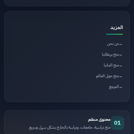
المزيد
من نحن
منح بريطانيا
منح المانيا
منح حول العالم
المرجع
محتوى منظم
01
منح دراسية، جامعات، ودراسة بالخارج بشكل سهل وسريع.