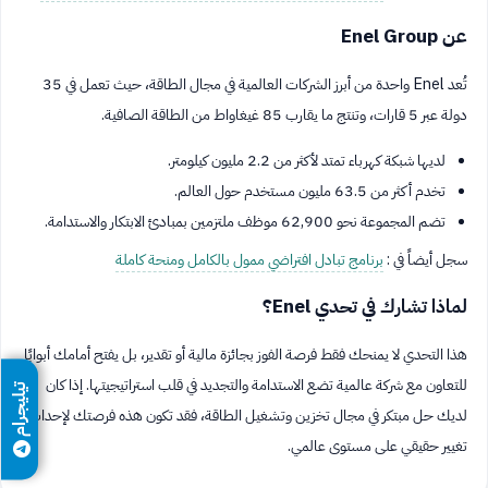
عن Enel Group
تُعد Enel واحدة من أبرز الشركات العالمية في مجال الطاقة، حيث تعمل في 35
دولة عبر 5 قارات، وتنتج ما يقارب 85 غيغاواط من الطاقة الصافية.
لديها شبكة كهرباء تمتد لأكثر من 2.2 مليون كيلومتر.
تخدم أكثر من 63.5 مليون مستخدم حول العالم.
تضم المجموعة نحو 62,900 موظف ملتزمين بمبادئ الابتكار والاستدامة.
سجل أيضاً في :
برنامج تبادل افتراضي ممول بالكامل ومنحة كاملة
لماذا تشارك في تحدي Enel؟
هذا التحدي لا يمنحك فقط فرصة الفوز بجائزة مالية أو تقدير، بل يفتح أمامك أبوابًا
للتعاون مع شركة عالمية تضع الاستدامة والتجديد في قلب استراتيجيتها. إذا كان
تيليجرام
لديك حل مبتكر في مجال تخزين وتشغيل الطاقة، فقد تكون هذه فرصتك لإحداث
تغيير حقيقي على مستوى عالمي.