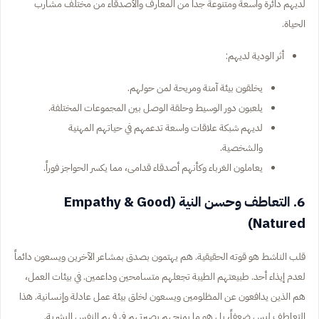
لديهم دائرة واسعة ومتنوعة جداً من المعارف والأصدقاء من مختلف مشارب
الحياة.
أثر الودية لديهم:
يخلقون بيئة آمنة ومريحة لمن حولهم.
يلعبون دور الوسيط وحلقة الوصل بين المجموعات المختلفة.
لديهم شبكة علاقات واسعة تدعمهم في حياتهم المهنية
والشخصية.
يعاملون الغرباء وكأنهم أصدقاء قدامى، مما يكسر الحواجز فوراً.
6. التعاطف وحسن النية (Empathy & Good
Natured)
قلب الناشط هو قوته الحقيقية. هم يهتمون بصدق بمشاعر الآخرين ويسعون دائماً
لعدم إيذاء أحد. طبيعتهم الطيبة تجعلهم متسامحين وداعمين. في بيئات العمل،
هم الذين يدافعون عن المظلومين ويسعون لخلق بيئة عمل عادلة وإنسانية. هذا
التعاطف ليس ضعفاً، بل هو ما يمنحهم بصيرتهم في فهم النفس البشرية.