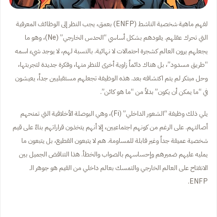
لفهم ماهية شخصية الناشط (ENFP) بعمق، يجب النظر إلى الوظائف المعرفية
التي تحرك عقلهم. يقودهم بشكل أساسي “الحدس الخارجي” (Ne)، وهو ما
يجعلهم يرون العالم كشجرة احتمالات لا نهائية. بالنسبة لهم، لا يوجد شيء اسمه
“طريق مسدود”، بل هناك دائماً زاوية أخرى للنظر منها، وفكرة جديدة لتجربتها،
وحل مبتكر لم يتم اكتشافه بعد. هذه الوظيفة تجعلهم مستقبليين جداً، يعيشون
في “ما يمكن أن يكون” بدلاً من “ما هو كائن”.
يلي ذلك وظيفة “الشعور الداخلي” (Fi)، وهي البوصلة الأخلاقية التي تمنحهم
أصالتهم. على الرغم من كونهم اجتماعيين، إلا أنهم يتخذون قراراتهم بناءً على قيم
شخصية عميقة جداً وغير قابلة للمساومة. هم لا يتبعون القطيع، بل يتبعون ما
يمليه عليهم ضميرهم وإحساسهم بالصواب والخطأ. هذا التناقض الجميل بين
الانفتاح على العالم الخارجي والتمسك بعالم داخلي من القيم هو جوهر الـ
ENFP.