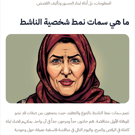
المعلومات، بل أداة لبناء الجسور وتأليف القصص.
ما هي سمات نمط شخصية الناشط
تتميز سمات نمط الناشط بالتنوع والتعقيد، حيث يجمعون بين صفات قد تبدو
للوهلة الأولى متناقضة. هم جادون جداً ومرحون جداً في آن واحد. يمكنهم قضاء ليلة
كاملة في الرقص والمرح، واليوم التالي في مناقشة فلسفية عميقة حول وجودية