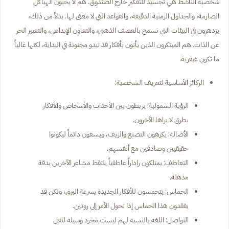
شخصية الناشط هي تجسيد للتفكير خارج الصندوق. هم لا يحبون الهياكل
الصارمة، والجداول الزمنية الدقيقة، والقواعد التي لا معنى لها. بدلاً من ذلك،
يزدهرون في البيئات التي تسمح بالعصف الذهني، والتعاون الإبداعي، والتعبير الحر
عن الذات. هم المبتكرون الذين يأتون بأفكار قد تبدو مجنونة في البداية، لكنها غالباً
ما تكون عبقرية.
الركائز الأساسية لتعريف الشخصية:
الرؤية الشمولية: يربطون بين الأحداث والأشخاص والأفكار
بطرق لا يراها الآخرون.
الأصالة: يكرهون التصنع والزيف، ويسعون دائماً ليكونوا
حقيقيين وصادقين مع أنفسهم.
التعاطف: يمتلكون راداراً عاطفياً يلتقط مشاعر الآخرين بدقة
مذهلة.
الحماس: يتحمسون للأفكار الجديدة بسرعة البرق، ولكن قد
يفقدون هذا الحماس إذا تحول الأمر إلى روتين.
التواصل: اللغة بالنسبة لهم ليست مجرد وسيلة لنقل