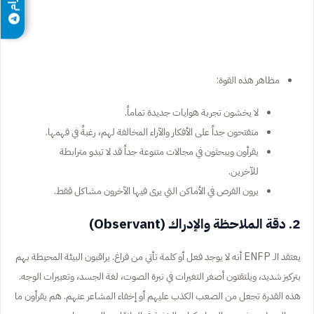
مظاهر هذه القوة:
لا يخشون تجربة هوايات جديدة تماماً.
منفتحون جداً على الأفكار والآراء المخالفة لهم، رغبةً في فهمها.
يقرأون ويبحثون في مجالات متنوعة جداً قد لا تبدو مترابطة
للآخرين.
يرون الفرص في الأماكن التي يرى فيها الآخرون مشاكل فقط.
2. دقة الملاحظة والإدراك (Observant)
يعتقد الـ ENFP أنه لا يوجد فعل أو كلمة تأتي من فراغ. يراقبون البيئة المحيطة بهم
بتركيز شديد، ويلتقتون أصغر التغيرات في نبرة الصوت، لغة الجسد، وتعبيرات الوجه.
هذه القدرة تجعل من الصعب الكذب عليهم أو إخفاء المشاعر عنهم. هم يقرأون ما