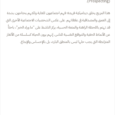
(Prospecting).
هذا المزيج يخلق ديناميكية فريدة؛ فهم اجتماعيون للغاية ولكنهم يحتاجون بشدة
إلى العمق والمصداقية في علاقاتهم. على عكس الشخصيات الاجتماعية الأخرى التي
قد تهتم باللحظة الراهنة والمتعة الحسية، يركز الناشط على “ما وراء الخبر”، باحثاً
عن الأنماط الخفية والدوافع النفسية للناس. إنهم يرون الحياة كسلسلة من الألغاز
المترابطة التي يجب حلها ليس بالمنطق البارد، بل بالإحساس والإبداع.