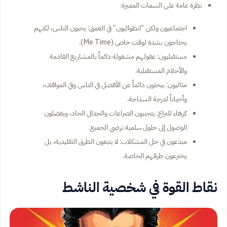
نظرة عامة على السمات المميزة:
اجتماعيون ولكن “انطوائيون” في العمق: يحبون الناس، لكنهم
يحتاجون بشدة لوقت خاص (Me Time).
مستقبليون: عقولهم مشغولة دائماً بالمشاريع القادمة
والأحلام المستقبلية.
مثاليون: يبحثون دائماً عن الأفضل في الناس وفي المواقف،
وأحياناً لدرجة السذاجة.
كرهاء للنزاع: يتجنبون الصراعات والجدال الحاد، ويفضلون
الوصول إلى حلول سلمية ترضي الجميع.
مبدعون في حل المشكلات: لا يتبعون الطرق التقليدية، بل
يخترعون طرقهم الخاصة.
نقاط القوة في شخصية الناشط