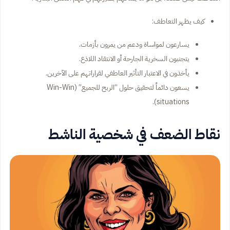
كيف يظهر التعاطف:
يسارعون لمواساة ودعم من يمرون بأزمات.
يتجنبون السخرية الجارحة أو الانتقاد اللاذع.
يأخذون في الاعتبار التأثير العاطفي لقراراتهم على الآخرين.
يسعون دائماً لتحقيق حلول “الربح للجميع” (Win-Win
situations).
نقاط الضعف في شخصية الناشط