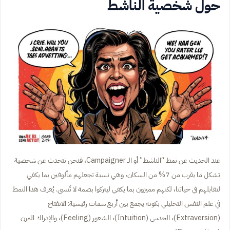
حول شخصية الناشط
عند الحديث عن نمط “الناشط” أو الـ Campaigner، فنحن نتحدث عن شخصية
تشكل ما يقرب من 7% من السكان، وهي نسبة تجعلهم مألوفين بما يكفي
لنقابلهم في حياتنا، لكنهم مميزون بما يكفي ليتركوا بصمة لا تُنسى. يُعرف هذا النمط
في علم النفس التحليلي بكونه يجمع بين أربع سمات رئيسية: الانفتاح
(Extraversion)، الحدس (Intuition)، الشعور (Feeling)، والإدراك المرن