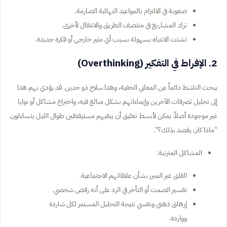
صعوبة في الالتزام بالمواعيد النهائية الصارمة.
ترك المشاريع في منتصف الطريق والانتقال لأخرى.
تشتت الانتباه بسهولة بسبب أي مثير خارجي أو فكرة جديدة.
2. الإفراط في التفكير (Overthinking)
يبحث الناشط دائماً عن المعاني الخفية، وهذا سلاح ذو حدين. قد يؤدي بهم هذا
إلى تحليل تصرفات الآخرين وإيماءاتهم بشكل مبالغ فيه، واختراع مشاكل أو نوايا
غير موجودة أصلاً. يمكن لأبسط تعليق أن يبقيهم مستيقظين طوال الليل يتساءلون
“ماذا كان يقصد بذلك؟”.
المشاكل المترتبة:
القلق غير المبرر بشأن علاقاتهم الاجتماعية.
تفسير الصمت أو التأخر في الرد على أنه رفض شخصي.
إرهاق ذهني ونفسي نتيجة التحليل المستمر لكل شاردة
وواردة.