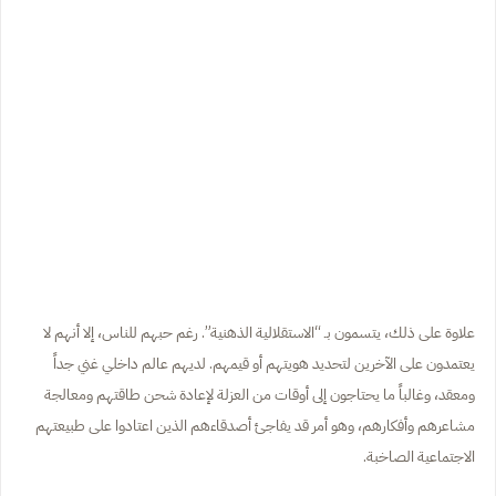
علاوة على ذلك، يتسمون بـ “الاستقلالية الذهنية”. رغم حبهم للناس، إلا أنهم لا
يعتمدون على الآخرين لتحديد هويتهم أو قيمهم. لديهم عالم داخلي غني جداً
ومعقد، وغالباً ما يحتاجون إلى أوقات من العزلة لإعادة شحن طاقتهم ومعالجة
مشاعرهم وأفكارهم، وهو أمر قد يفاجئ أصدقاءهم الذين اعتادوا على طبيعتهم
الاجتماعية الصاخبة.