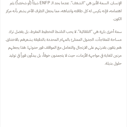
الإنسان. السمة الأبرز هي “الشغف”. عندما يجد الـ ENFP شيئاً (أو شخصاً) يثير
اهتمامه، فإنه يكرس له كل طاقته وانتباهه، مما يجعل الطرف الآخر يشعر بأنه مركز
الكون.
سمة أخرى بارزة هي “التلقائية”. لا يحب الناشط التخطيط المفرط، بل يفضل ترك
مساحة للمفاجآت. الجدول الممتلئ بالمهام المحددة بالدقيقة يشعرهم بالاختناق.
هم يثقون بقدرتهم على الارتجال والتعامل مع المواقف فور حدوثها. هذا يجعلهم
مرنين للغاية في مواجهة الأزمات، حيث لا يتجمدون خوفاً، بل يبدأون فوراً في توليد
حلول بديلة.