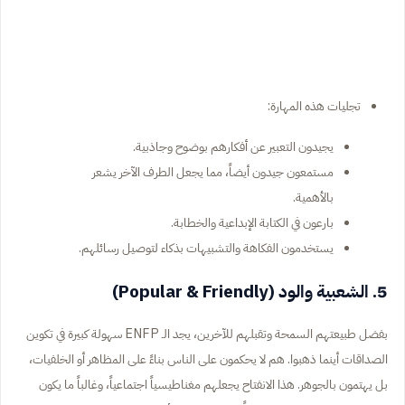
تجليات هذه المهارة:
يجيدون التعبير عن أفكارهم بوضوح وجاذبية.
مستمعون جيدون أيضاً، مما يجعل الطرف الآخر يشعر
بالأهمية.
بارعون في الكتابة الإبداعية والخطابة.
يستخدمون الفكاهة والتشبيهات بذكاء لتوصيل رسائلهم.
5. الشعبية والود (Popular & Friendly)
بفضل طبيعتهم السمحة وتقبلهم للآخرين، يجد الـ ENFP سهولة كبيرة في تكوين
الصداقات أينما ذهبوا. هم لا يحكمون على الناس بناءً على المظاهر أو الخلفيات،
بل يهتمون بالجوهر. هذا الانفتاح يجعلهم مغناطيسياً اجتماعياً، وغالباً ما يكون