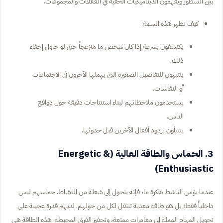
بين السطور ويفهمون الديناميكيات الخفية في العلاقات والمجموعات.
كيف تظهر هذه السمة:
يكتشفون بسرعة إذا كان شخص ما منزعجاً حتى لو حاول إخفاء
ذلك.
ينتبهون للتفاصيل الصغيرة التي يهملها الآخرون في الاجتماعات
أو النقاشات.
يستخدمون ملاحظاتهم لبناء استنتاجات دقيقة حول دوافع
الناس.
يتنبأون بردود أفعال الآخرين قبل حدوثها.
3. الحماس والطاقة العالية (Energetic &
Enthusiastic)
عندما يؤمن الناشط بفكرة ما، فإنه يتحول إلى شعلة من النشاط. حماسهم ليس
داخلياً فقط؛ بل هو طاقة معدية تنتقل لكل من حولهم. لديهم قدرة عجيبة على
تحويل المهام المملة إلى مغامرات ممتعة، وتحفيز الفرق المحبطة. هذه الطاقة هي