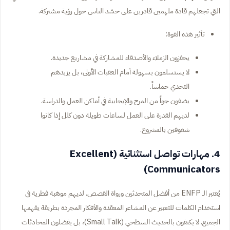
التي تجعلهم قادة ملهمين قادرين على حشد الناس حول رؤية مشتركة.
تأثير هذه القوة:
يحفزون الزملاء والأصدقاء للمشاركة في مشاريع جديدة.
لا يستسلمون بسهولة أمام العقبات الأولى، بل يزيدهم
التحدي حماساً.
يضفون جواً من المرح والإيجابية في أماكن العمل والدراسة.
لديهم القدرة على العمل لساعات طويلة دون كلل إذا كانوا
شغوفين بالمشروع.
4. مهارات تواصل استثنائية (Excellent
Communicators)
يُعتبر الـ ENFP من أفضل المتحدثين ورواة القصص. لديهم موهبة فطرية في
استخدام الكلمات للتعبير عن المشاعر المعقدة والأفكار المجردة بطريقة يفهمها
الجميع. لا يكتفون بالحديث السطحي (Small Talk)، بل يفضلون المحادثات