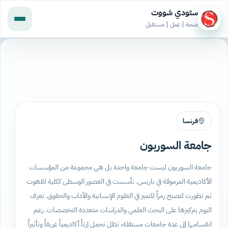
ستودي شووت
منحة | عمل | مستقبل
فرنسا
جامعة السوربون
جامعة السوربون ليست جامعة واحدة بل هي مجموعة من المؤسسات
الأكاديمية المرموقة في باريس. تأسست في العصور الوسطى ككلية للاهوت
ثم تطورت لتصبح رمزاً للتميز في العلوم الإنسانية والآداب والحقوق. تعرف
اليوم بتركيزها على البحث العلمي والدراسات متعددة التخصصات. رغم
انقسامها إلى عدة جامعات مستقلة، تظل تحمل إرثاً أكاديمياً عريقاً وتأثيراً