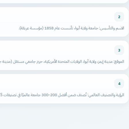
2
الاسم والتأسيس: جامعة ولاية آيوا، تأسست عام 1858 (مؤسسة عريقة).
3
الموقع: مدينة إيمز، ولاية آيوا، الولايات المتحدة الأمريكية، حرم جامعي مستقل (مدينة ج
4
الرؤية والتصنيف العالمي: تُصنف ضمن أفضل 200-300 جامعة عالميًا في تصنيفات QS وTimes Higher Education؛ تشتهر بقوة برامجها في الهندسة والزراعة والتكنولوجيا والعلوم.