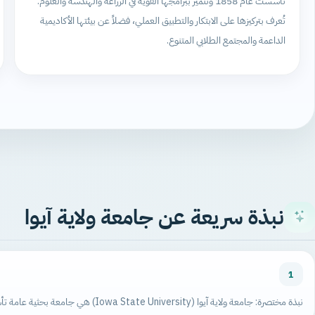
تأسست عام 1858 وتتميز ببرامجها القوية في الزراعة والهندسة والعلوم.
تُعرف بتركيزها على الابتكار والتطبيق العملي، فضلاً عن بيئتها الأكاديمية
الداعمة والمجتمع الطلابي المتنوع.
نبذة سريعة عن جامعة ولاية آيوا
1
نبذة مختصرة: جامعة ولاية آيوا (Iowa State University) هي جامعة بحثية عامة تأسست عام 1858، وتتمتع بسمعة قوية في مجالات العلوم والهندسة والزراعة.