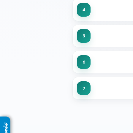
4
5
6
7
تيليجرام