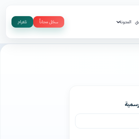
ني
المدونة
سجّل مجاناً
تلغرام
رسمية