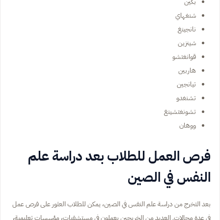
بكين
شنغهاي
نانجينغ
شينزين
قوانغتشو
هاربين
تيانجين
تشنغدو
تشونغتشينغ
ووهان
فرص العمل للطلاب بعد دراسة علم
النفس في الصين
بعد التخرج من دراسة علم النفس في الصين، يمكن للطلاب العثور على فرص عمل
في عدة مجالات. العديد من الخريجين يعملون في مستشفيات، مؤسسات تعليمية،