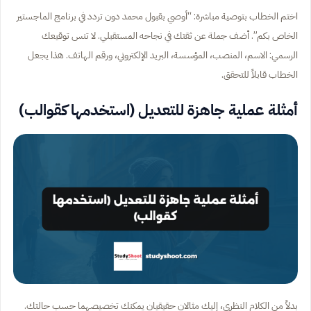
اختم الخطاب بتوصية مباشرة: “أوصي بقبول محمد دون تردد في برنامج الماجستير
الخاص بكم”. أضف جملة عن ثقتك في نجاحه المستقبلي. لا تنس توقيعك
الرسمي: الاسم، المنصب، المؤسسة، البريد الإلكتروني، ورقم الهاتف. هذا يجعل
الخطاب قابلاً للتحقق.
أمثلة عملية جاهزة للتعديل (استخدمها كقوالب)
بدلاً من الكلام النظري، إليك مثالان حقيقيان يمكنك تخصيصهما حسب حالتك.