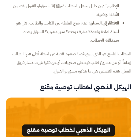
الإطلاق” دون دليل يجعل الخطاب غير可信. مسؤولو القبول يفضلون
الأدلة الواقعية.
الافتقار إلى السياق:
عدم شرح العلاقة بين الكاتب والطالب. هل هو
أستاذ لمادة واحدة؟ مشرف بحث؟ مدير متدرب؟ السياق يحدد
مصداقية الخطاب.
الخطاب الناجح هو الذي يروي قصة صغيرة. قصة عن لحظة أظهر فيها الطالب
إبداعاً، أو عن مشروع تغلب فيه على صعوبات، أو عن فكرة غيرت مسار فريق
العمل. هذه القصص هي ما يتذكره مسؤولو القبول.
الهيكل الذهبي لخطاب توصية مقنع