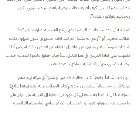
خطاب توصية؟” بل “كيف أصيغ خطاب توصية يلفت انتباه مسؤولي القبول
ويجعلهم يتوقفون عنده؟”.
المشكلة أن معظم خطابات التوصية تقع في فخ العمومية. عبارات مثل “هذا
الطالب مجتهد” أو “أوصي به بشدة” لم تعد كافية. مسؤولو القبول يقرؤون مئات
الخطابات يومياً، وهم يبحثون عن تفاصيل دقيقة، عن قصص حقيقية، وعن أدلة
ملموسة على كفاءة المرشح. في هذا الدليل، سنأخذك خطوة بخطوة لصياغة خطاب
توصية لا يُنسى، مع أمثلة عملية ونماذج جاهزة للتعديل.
سواء كنت أستاذاً جامعياً تكتب لطالبك المتميز، أو مشرفاً في شركة تريد دعم
موظفك، أو حتى طالباً تطلب من أحدهم كتابة الخطاب نيابة عنك (وهذا شائع)،
ستجد هنا كل ما تحتاجه. سنغطي كل شيء من البداية إلى النهاية، مع التركيز على
ما يبحث عنه مسؤولو القبول في الجامعات الكبرى وبرامج الماجستير التنافسية.