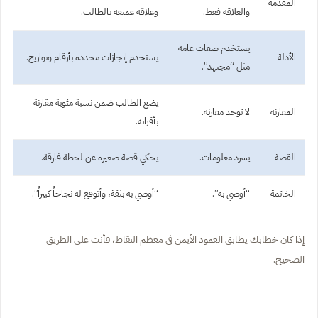
المقدمة
والعلاقة فقط.
وعلاقة عميقة بالطالب.
يستخدم صفات عامة
الأدلة
يستخدم إنجازات محددة بأرقام وتواريخ.
مثل “مجتهد”.
يضع الطالب ضمن نسبة مئوية مقارنة
المقارنة
لا توجد مقارنة.
بأقرانه.
القصة
يسرد معلومات.
يحكي قصة صغيرة عن لحظة فارقة.
الخاتمة
“أوصي به”.
“أوصي به بثقة، وأتوقع له نجاحاً كبيراً”.
إذا كان خطابك يطابق العمود الأيمن في معظم النقاط، فأنت على الطريق
الصحيح.