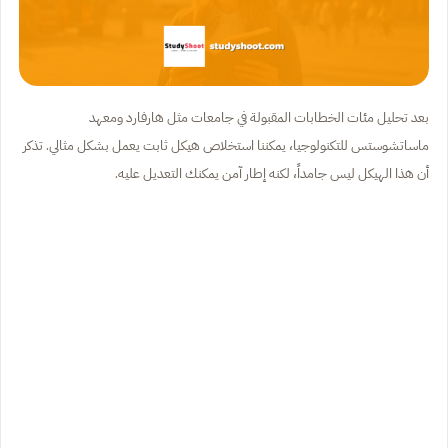
بعد تحليل مئات الخطابات المقبولة في جامعات مثل هارفارد ومعهد
ماساتشوستس للتكنولوجيا، يمكننا استخلاص هيكل ثابت يعمل بشكل مثالي. تذكر
أن هذا الهيكل ليس جامداً، لكنه إطار آمن يمكنك التعديل عليه.