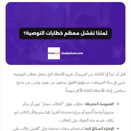
قبل أن نبدأ في الكتابة، من المهم أن تفهم الأخطاء التي تجعل خطاب التوصية
ينتهي في سلة المهملات. مسؤولو القبول يبحثون عن عمق، وليس عن مديح
سطحي. إليك الأخطاء الثلاثة الأكثر شيوعاً:
العمومية المفرطة:
خطاب يقول “الطالب ممتاز” دون أن يذكر
مشروعاً واحداً أنجزه أو مهارة محددة أتقنها. هذا يبدو وكأن الكاتب لم
يكلف نفسه عناء التعرف على الطالب.
الإطراء المبالغ فيه:
استخدام صفات ضخمة مثل “أفضل طالب على