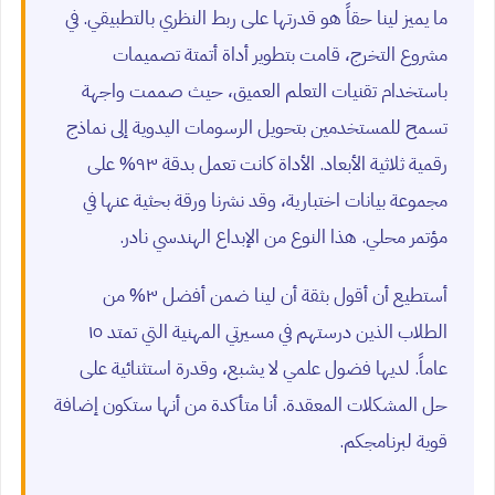
ما يميز لينا حقاً هو قدرتها على ربط النظري بالتطبيقي. في
مشروع التخرج، قامت بتطوير أداة أتمتة تصميمات
باستخدام تقنيات التعلم العميق، حيث صممت واجهة
تسمح للمستخدمين بتحويل الرسومات اليدوية إلى نماذج
رقمية ثلاثية الأبعاد. الأداة كانت تعمل بدقة ٩٣% على
مجموعة بيانات اختبارية، وقد نشرنا ورقة بحثية عنها في
مؤتمر محلي. هذا النوع من الإبداع الهندسي نادر.
أستطيع أن أقول بثقة أن لينا ضمن أفضل ٣% من
الطلاب الذين درستهم في مسيرتي المهنية التي تمتد ١٥
عاماً. لديها فضول علمي لا يشبع، وقدرة استثنائية على
حل المشكلات المعقدة. أنا متأكدة من أنها ستكون إضافة
قوية لبرنامجكم.