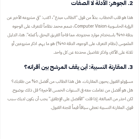
2. الجوهر: الأدلة لا الصفات
هذا هو قلب الخطاب. بدلاً من قول “الطالب مبدع”، اكتب: “في مشروعه الأخير عن
الرؤية الحاسوبية Computer Vision، صمم محمد نظاماً للتعرف على الوجوه
بدقة ٩٥% باستخدام موارد محدودة، مما فاجأ الفريق البحثي بأكمله”. هنا، الدليل
الملموس (نظام التعرف على الوجوه، الدقة ٩٥%) هو ما يهم. اذكر مشروعين أو
ثلاثة على الأكثر، واذكر تفاصيل محددة عن كل واحد.
3. المقارنة النسبية: أين يقف المرشح بين أقرانه؟
مسؤولو القبول يحبون المقارنات. هل هذا الطالب من أفضل ٥% من طلابك؟
هل هو أفضل من تعاملت معه في السنوات الخمس الأخيرة؟ قل ذلك بوضوح.
لكن احذر من المبالغة. إذا قلت “الأفضل على الإطلاق” يجب أن يكون لديك سبب
قوي. المقارنة النسبية تعطي سياقاً قيماً للجنة القبول.