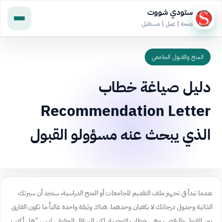
ستودي شووت
منحة | عمل | مستقبل
المنح والقبول الجامعي
دليل صياغة خطاب
Recommendation Letter
الذي يبحث عنه مسؤولو القبول
عندما تبدأ في تجهيز ملف التقديم للجامعات أو المنح الدراسية، ستجد أن سيرتك
الذاتية وجدول درجاتك لا يكفيان وحدهما. هناك وثيقة واحدة غالباً ما تكون الفارق
بين القبول والرفض، وهي خطاب التوصية. لكن السؤال الحقيقي ليس “هل أكتب