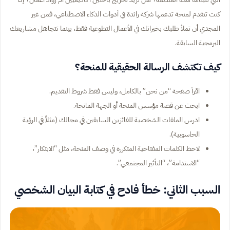
كنت تتقدم لمنحة تدعمها شركة رائدة في أدوات الذكاء الاصطناعي، فمن غير
المجدي أن تملأ طلبك بخبراتك في الأعمال التطوعية فقط، بينما تتجاهل مشاريعك
البرمجية السابقة.
كيف تكتشف الرسالة الحقيقية للمنحة؟
اقرأ صفحة “من نحن” بالكامل، وليس فقط شروط التقديم.
ابحث عن قصة مؤسس المنحة أو الجهة المانحة.
ادرس الملفات الشخصية للفائزين السابقين في مجالك (مثلاً في الرؤية
الحاسوبية).
لاحظ الكلمات المفتاحية المتكررة في وصف المنحة، مثل “الابتكار”،
“الاستدامة”، “التأثير المجتمعي”.
السبب الثاني: خطأ فادح في كتابة البيان الشخصي