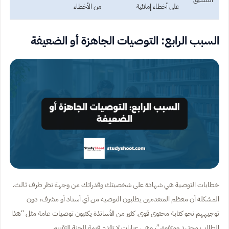
على أخطاء إملائية
من الأخطاء
السبب الرابع: التوصيات الجاهزة أو الضعيفة
خطابات التوصية هي شهادة على شخصيتك وقدراتك من وجهة نظر طرف ثالث.
المشكلة أن معظم المتقدمين يطلبون التوصية من أي أستاذ أو مشرف، دون
توجيههم نحو كتابة محتوى قوي. كثير من الأساتذة يكتبون توصيات عامة مثل “هذا
الطالب مجتهد ومتفوق”، وهي عبارات لا تقدم قيمة للجنة التقييم.