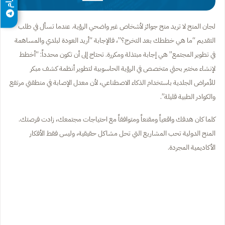
لجان المنح لا تريد منح جوائز لأشخاص غير واضحي الرؤية. عندما تسأل في طلب
التقديم “ما هي خططك بعد التخرج؟”، فالإجابة “أريد العودة لبلدي والمساهمة
في تطوير المجتمع” هي إجابة مبتذلة ومكررة. تحتاج إلى أن تكون محدداً: “أخطط
لإنشاء مختبر بحثي متخصص في الرؤية الحاسوبية لتطوير أنظمة كشف مبكر
للأمراض الجلدية باستخدام الذكاء الاصطناعي، لأن معدل الإصابة في منطقتي مرتفع
والكوادر الطبية قليلة”.
كلما كان هدفك واقعياً ومقنعاً ومتوافقاً مع احتياجات مجتمعك، زادت فرصتك.
المنح الدولية تحب المشاريع التي تحل مشاكل حقيقية، وليس فقط الأفكار
الأكاديمية المجردة.