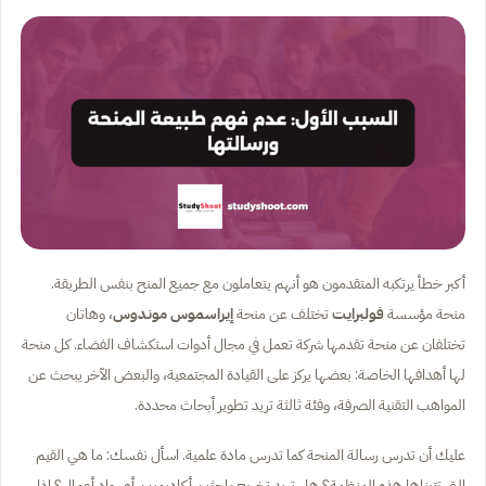
أكبر خطأ يرتكبه المتقدمون هو أنهم يتعاملون مع جميع المنح بنفس الطريقة.
منحة مؤسسة
فولبرايت
تختلف عن منحة
إيراسموس موندوس
، وهاتان
تختلفان عن منحة تقدمها شركة تعمل في مجال أدوات استكشاف الفضاء. كل منحة
لها أهدافها الخاصة: بعضها يركز على القيادة المجتمعية، والبعض الآخر يبحث عن
المواهب التقنية الصرفة، وفئة ثالثة تريد تطوير أبحاث محددة.
عليك أن تدرس رسالة المنحة كما تدرس مادة علمية. اسأل نفسك: ما هي القيم
التي تتبناها هذه المنظمة؟ هل تريد تخريج باحثين أكاديميين أم رواد أعمال؟ إذا