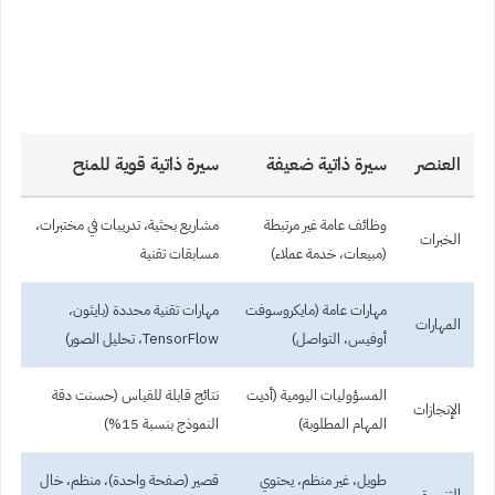
العنصر
سيرة ذاتية ضعيفة
سيرة ذاتية قوية للمنح
وظائف عامة غير مرتبطة
مشاريع بحثية، تدريبات في مختبرات،
الخبرات
(مبيعات، خدمة عملاء)
مسابقات تقنية
مهارات عامة (مايكروسوفت
مهارات تقنية محددة (بايثون،
المهارات
أوفيس، التواصل)
TensorFlow، تحليل الصور)
المسؤوليات اليومية (أديت
نتائج قابلة للقياس (حسنت دقة
الإنجازات
المهام المطلوبة)
النموذج بنسبة 15%)
طويل، غير منظم، يحتوي
قصير (صفحة واحدة)، منظم، خال
التنسيق