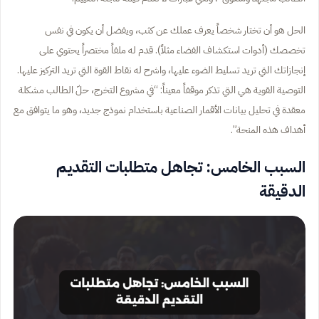
الحل هو أن تختار شخصاً يعرف عملك عن كثب، ويفضل أن يكون في نفس
تخصصك (أدوات استكشاف الفضاء مثلاً). قدم له ملفاً مختصراً يحتوي على
إنجازاتك التي تريد تسليط الضوء عليها، واشرح له نقاط القوة التي تريد التركيز عليها.
التوصية القوية هي التي تذكر موقفاً معيناً: “في مشروع التخرج، حلّ الطالب مشكلة
معقدة في تحليل بيانات الأقمار الصناعية باستخدام نموذج جديد، وهو ما يتوافق مع
أهداف هذه المنحة”.
السبب الخامس: تجاهل متطلبات التقديم
الدقيقة