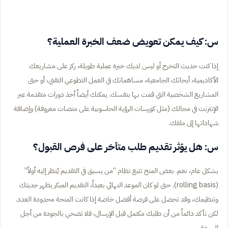
س: كيف يمكن تعويض ضعف الخبرة العملية؟
إذا كنت حديث التخرج أو ليس لديك خبرة عملية طويلة، ركز على مشاريعك
الأكاديمية، أبحاثك الجامعية، مساهماتك في العمل التطوعي التقني، أو حتى
المشاريع الشخصية التي قمت بها بنفسك. يمكنك أيضاً أخذ دورات متقدمة عبر
الإنترنت في مجالك (مثل كورسات الرؤية الحاسوبية على منصات معروفة) وإضافة
شهاداتها إلى ملفك.
س: هل يؤثر تقديم طلب متأخر على فرص القبول؟
بشكل عام، نعم. بعض المنح تتبع نظام “من يسبق في التقديم يُنظر إليه أولاً”
(rolling basis). حتى لو كان الموعد النهائي بعيداً، التقديم المبكر يظهر جديتك
وتنظيمك، وقد تحصل على فرصة أفضل خاصة إذا كانت المنحة محدودة العدد.
لكن تأكد دائماً من أن طلبك مكتمل قبل الإرسال، فلا تضحي بالجودة من أجل
السرعة.