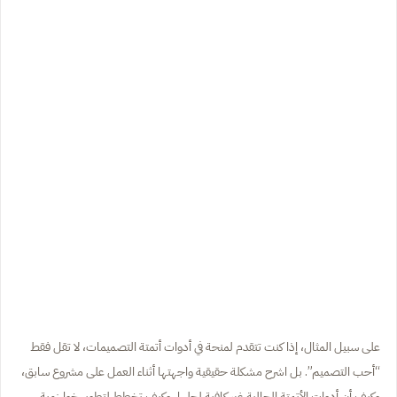
على سبيل المثال، إذا كنت تتقدم لمنحة في أدوات أتمتة التصميمات، لا تقل فقط
“أحب التصميم”. بل اشرح مشكلة حقيقية واجهتها أثناء العمل على مشروع سابق،
وكيف أن أدوات الأتمتة الحالية غير كافية لحلها، وكيف تخطط لتطوير خوارزمية