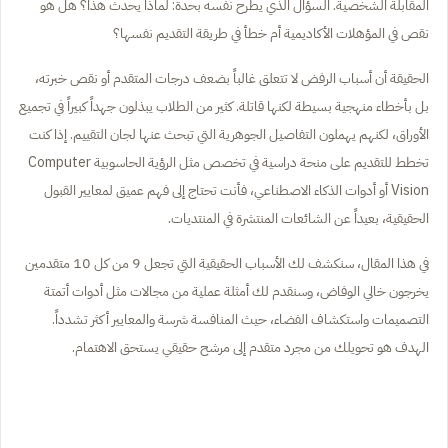
المقابلة الشخصية. السؤال الذي يطرح نفسه بحدة: لماذا يحدث هذا؟ هل هو
نقص في المؤهلات الأكاديمية أم خطأ في طريقة التقديم نفسها؟
الحقيقة أن أسباب الرفض لا تتعلق غالباً بضعف درجات المتقدم أو نقص خبرته،
بل بأخطاء منهجية بسيطة لكنها قاتلة. كثير من الطلاب يبذلون جهداً كبيراً في تجميع
الأوراق، لكنهم يهملون التفاصيل الجوهرية التي تبحث عنها لجان التقييم. إذا كنت
تخطط للتقديم على منحة دراسية في تخصص مثل الرؤية الحاسوبية
Computer
Vision
أو أدوات الذكاء الاصطناعي، فأنت تحتاج إلى فهم عميق لمعايير القبول
الحقيقية، بعيداً عن الشائعات المنتشرة في المنتديات.
في هذا المقال، سنكشف لك الأسباب الحقيقية التي تجعل 9 من كل 10 متقدمين
يخرجون خالي الوفاض، وسنقدم لك أمثلة عملية من مجالات مثل أدوات أتمتة
التصميمات واستكشاف الفضاء، حيث المنافسة شرسة والمعايير أكثر تشدداً.
الهدف هو تحويلك من مجرد متقدم إلى مرشح حقيقي يستحق الاهتمام.