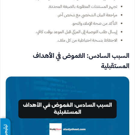
تجهيز المستندات المطلوبة بالصيغة المحددة.
مراجعة البيان الشخصي مع شخص آخر.
التأكد من صحة الإملاء والنحو.
إرسال طلب التوصية إلى المزكي قبل الموعد بوقت كافٍ.
الاحتفاظ بنسخة احتياطية من كل ملف.
السبب السادس: الغموض في الأهداف
المستقبلية
تيليجرام