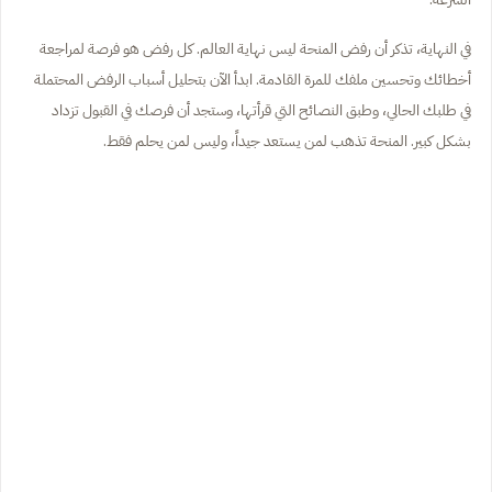
في النهاية، تذكر أن رفض المنحة ليس نهاية العالم. كل رفض هو فرصة لمراجعة
أخطائك وتحسين ملفك للمرة القادمة. ابدأ الآن بتحليل أسباب الرفض المحتملة
في طلبك الحالي، وطبق النصائح التي قرأتها، وستجد أن فرصك في القبول تزداد
بشكل كبير. المنحة تذهب لمن يستعد جيداً، وليس لمن يحلم فقط.