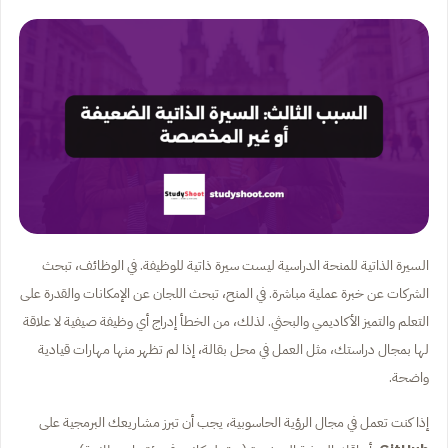
السيرة الذاتية للمنحة الدراسية ليست سيرة ذاتية للوظيفة. في الوظائف، تبحث
الشركات عن خبرة عملية مباشرة. في المنح، تبحث اللجان عن الإمكانات والقدرة على
التعلم والتميز الأكاديمي والبحثي. لذلك، من الخطأ إدراج أي وظيفة صيفية لا علاقة
لها بمجال دراستك، مثل العمل في محل بقالة، إذا لم تظهر منها مهارات قيادية
واضحة.
إذا كنت تعمل في مجال الرؤية الحاسوبية، يجب أن تبرز مشاريعك البرمجية على