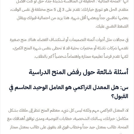
أنها “المنحة المثالية”. الحقيقة أن المنافسة شديدة جداً، حتى لو كنت أفضل
متقدم. الحل هو تنويع خياراتك: تقدم على 3 إلى 5 منح مختلفة في نفس الوقت،
بعضها تنافسي جداً وبعضها أقل شهرة. هذا يزيد من احتمالية قبولك ويقلل
الضغط النفسي عليك.
في مجالات مثل أدوات أتمتة التصميمات أو استكشاف الفضاء، هناك منح صغيرة
تقدمها شركات ناشئة أو مختبرات بحثية قد لا تحظى بنفس شهرة المنح الكبرى،
لكنها تقدم فرصاً تعليمية ممتازة واهتماماً شخصياً أكبر بالطلاب.
أسئلة شائعة حول رفض المنح الدراسية
س: هل المعدل التراكمي هو العامل الوحيد الحاسم في
القبول؟
لا، المعدل التراكمي مهم ولكنه ليس كل شيء. معظم المنح تنظر إلى ملفك بشكل
متكامل: خبراتك، رسالتك الشخصية، خطابات التوصية، ومدى توافق أهدافك مع
المنحة. طالب بمعدل جيد جداً وخطاب قوي قد يتفوق على طالب بمعدل ممتاز