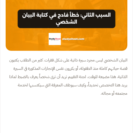
البيان الشخصي ليس مجرد سيرة ذاتية على شكل فقرات. كثير من الطلاب يكتبون
قصة حياتهم كاملة منذ الطفولة، أو يكررون نفس الإنجازات المذكورة في السيرة
الذاتية. هذا مضيعة للوقت. لجنة التقييم تريد أن ترى شخصاً يعرف بالضبط لماذا
يريد هذا التخصص تحديداً، وكيف سيوظف المعرفة التي سيكتسبها لخدمة
مجتمعه أو مجاله.