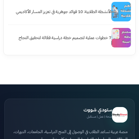
الأنشطة الطلابية: 10 فوائد جوهرية في تعزيز المسار الأكاديمي
7 خطوات عملية لتصميم خطة دراسية فعّالة لتحقيق النجاح
ستودي شووت
منحة | عمل | مستقبل
منصة عربية تساعد الطلاب في الوصول إلى المنح الدراسية، الجامعات، الدورات،