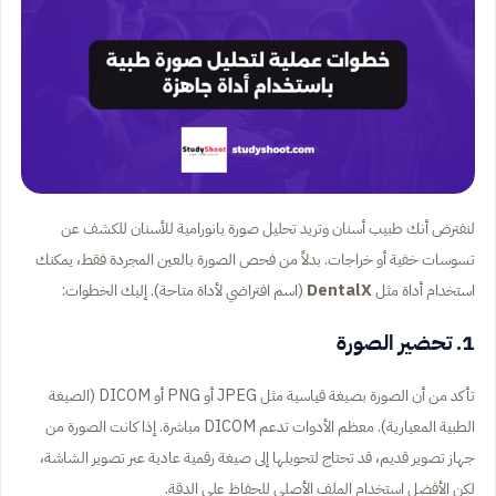
لنفترض أنك طبيب أسنان وتريد تحليل صورة بانورامية للأسنان للكشف عن
تسوسات خفية أو خراجات. بدلاً من فحص الصورة بالعين المجردة فقط، يمكنك
استخدام أداة مثل
DentalX
(اسم افتراضي لأداة متاحة). إليك الخطوات:
1. تحضير الصورة
تأكد من أن الصورة بصيغة قياسية مثل JPEG أو PNG أو DICOM (الصيغة
الطبية المعيارية). معظم الأدوات تدعم DICOM مباشرة. إذا كانت الصورة من
جهاز تصوير قديم، قد تحتاج لتحويلها إلى صيغة رقمية عادية عبر تصوير الشاشة،
لكن الأفضل استخدام الملف الأصلي للحفاظ على الدقة.