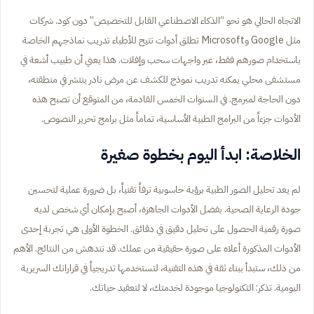
الاتجاه الحالي هو نحو “الذكاء الاصطناعي القابل للتخصيص” دون كود. شركات
مثل Google وMicrosoft تطلق أدوات تتيح للأطباء تدريب نماذجهم الخاصة
باستخدام صورهم فقط، عبر واجهات سحب وإفلات. هذا يعني أن طبيب أشعة في
مستشفى محلي يمكنه تدريب نموذج للكشف عن مرض نادر ينتشر في منطقته،
دون الحاجة لمبرمج. في السنوات الخمس القادمة، من المتوقع أن تصبح هذه
الأدوات جزءاً من البرامج الطبية الأساسية، تماماً مثل برامج تحرير النصوص.
الخلاصة: ابدأ اليوم بخطوة صغيرة
لم يعد تحليل الصور الطبية برؤية حاسوبية ترفاً تقنياً، بل ضرورة عملية لتحسين
جودة الرعاية الصحية. بفضل الأدوات الجاهزة، أصبح بإمكان أي شخص لديه
صورة رقمية الحصول على تحليل دقيق في دقائق. الخطوة الأولى هي تجربة إحدى
الأدوات المذكورة أعلاه على صورة حقيقية من عملك. قد تندهش من النتائج. الأهم
من ذلك، ستبدأ ببناء ثقة في هذه التقنية، لتستخدمها تدريجياً في قراراتك السريرية
اليومية. تذكر: التكنولوجيا موجودة لخدمتك، لا لتعقيد حياتك.