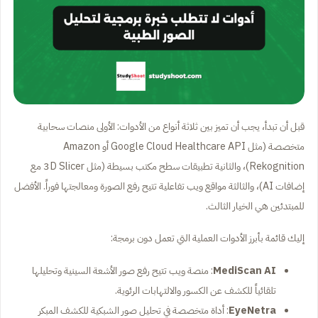
قبل أن تبدأ، يجب أن تميز بين ثلاثة أنواع من الأدوات: الأولى منصات سحابية
متخصصة (مثل Google Cloud Healthcare API أو Amazon
Rekognition)، والثانية تطبيقات سطح مكتب بسيطة (مثل 3D Slicer مع
إضافات AI)، والثالثة مواقع ويب تفاعلية تتيح رفع الصورة ومعالجتها فوراً. الأفضل
للمبتدئين هي الخيار الثالث.
إليك قائمة بأبرز الأدوات العملية التي تعمل دون برمجة:
MediScan AI
: منصة ويب تتيح رفع صور الأشعة السينية وتحليلها
تلقائياً للكشف عن الكسور والالتهابات الرئوية.
EyeNetra
: أداة متخصصة في تحليل صور الشبكية للكشف المبكر