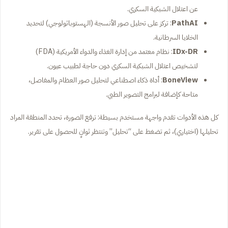
عن اعتلال الشبكية السكري.
PathAI
: تركز على تحليل صور الأنسجة (الهستوباثولوجي) لتحديد
الخلايا السرطانية.
IDx-DR
: نظام معتمد من إدارة الغذاء والدواء الأمريكية (FDA)
لتشخيص اعتلال الشبكية السكري دون حاجة لطبيب عيون.
BoneView
: أداة ذكاء اصطناعي لتحليل صور العظام والمفاصل،
متاحة كإضافة لبرامج التصوير الطبي.
كل هذه الأدوات تقدم واجهة مستخدم بسيطة: ترفع الصورة، تحدد المنطقة المراد
تحليلها (اختياري)، ثم تضغط على “تحليل” وتنتظر ثوانٍ للحصول على تقرير.