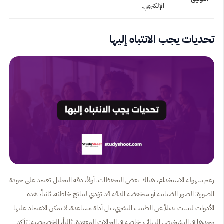
الإلكتروني.
تحديات يجب الانتباه إليها
رغم سهولة الاستخدام، هناك بعض التحفظات. أولاً، دقة التحليل تعتمد على جودة
الصورة: الصور الضبابية أو منخفضة الدقة قد تؤدي لنتائج خاطئة. ثانياً، هذه
الأدوات ليست بديلاً عن الطبيب البشري، بل أداة مساعدة. لا يمكن الاعتماد عليها
وحدها في التشخيص النهائي، خاصة في الحالات المعقدة. ثالثاً، الخصوصية: تأكد