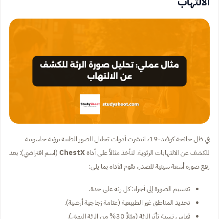
الالتهاب
في ظل جائحة كوفيد-19، انتشرت أدوات تحليل الصور الطبية برؤية حاسوبية
للكشف عن الالتهابات الرئوية. لنأخذ مثالاً على أداة
ChestX
(اسم افتراضي): بعد
رفع صورة أشعة سينية للصدر، تقوم الأداة بما يلي:
تقسيم الصورة إلى أجزاء: كل رئة على حدة.
تحديد المناطق غير الطبيعية (عتامة زجاجية أرضية).
قياس نسبة تأثر الرئة (مثلاً 30% من الرئة اليمنى).