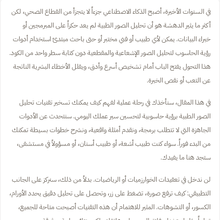
في السنوات الأخيرة، أصبح الذكاء الاصطناعي جزءاً لا يتجزأ من القطاع الصحي، لكن
أكثر ما يثير الدهشة هو أن تحليل الصور الطبية لم يعد حكراً على المبرمجين أو
خبراء البيانات. يمكن لأي طبيب أو فني مختبر أو حتى باحث مبتدئ استخدام أدوات
رؤية الحاسوب لتحليل الصور الإشعاعية والمقطعية دون كتابة سطر واحد من الكود.
هذا التحول يفتح الباب أمام تشخيص أسرع وأدق، ويقلل الأخطاء البشرية الناتجة
عن التعب أو نقص الخبرة.
في هذا المقال، سنأخذك في رحلة عملية لفهم كيف يمكنك تسخير تقنيات تحليل
الصور الطبية برؤية حاسوبية لتحسين سير عملك اليومي. سنتحدث عن الأدوات
الجاهزة التي لا تتطلب برمجة، ونقدم أمثلة واقعية، ونشرح خطوات بسيطة تمكنك
من البدء فوراً. سواء كنت طبيب أشعة، أو طبيب أسنان، أو مسؤولاً في مستشفى،
ستجد هنا ما يفيدك.
لن ندخل في تعقيدات الخوارزميات أو الرياضيات. بدلاً من ذلك، سنركز على الجانب
التطبيقي: كيف ترفع صورة، تضغط على زر، وتحصل على تحليل دقيق يحدد الأورام،
الكسور، أو التشوهات. المثير للاهتمام أن هذه التقنيات أصبحت متاحة للجميع،