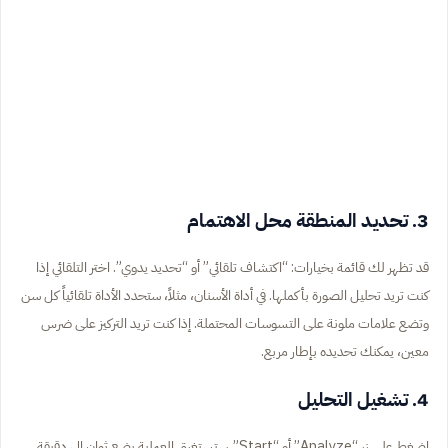
3. تحديد المنطقة محل الاهتمام
قد تظهر لك قائمة بخيارات: “اكتشاف تلقائي” أو “تحديد يدوي”. اختر التلقائي إذا
كنت تريد تحليل الصورة بأكملها. في أداة الأسنان، مثلاً، ستحدد الأداة تلقائياً كل سن
وتضع علامات ملونة على التسوسات المحتملة. إذا كنت تريد التركيز على ضرس
معين، يمكنك تحديده بإطار مربع.
4. تشغيل التحليل
اضغط على زر “Analyze” أو “Start”. ستستغرق العملية بضع ثوانٍ إلى دقيقة