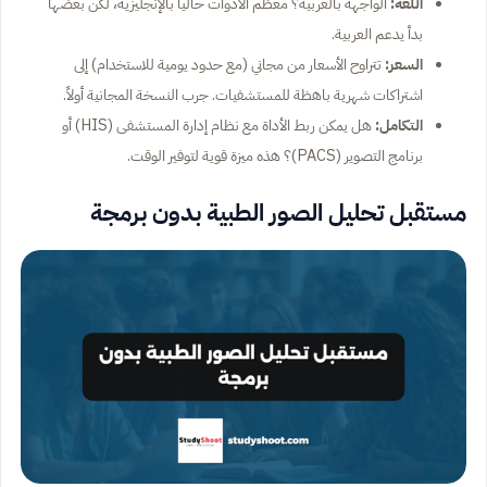
اللغة:
الواجهة بالعربية؟ معظم الأدوات حالياً بالإنجليزية، لكن بعضها
بدأ يدعم العربية.
السعر:
تتراوح الأسعار من مجاني (مع حدود يومية للاستخدام) إلى
اشتراكات شهرية باهظة للمستشفيات. جرب النسخة المجانية أولاً.
التكامل:
هل يمكن ربط الأداة مع نظام إدارة المستشفى (HIS) أو
برنامج التصوير (PACS)؟ هذه ميزة قوية لتوفير الوقت.
مستقبل تحليل الصور الطبية بدون برمجة