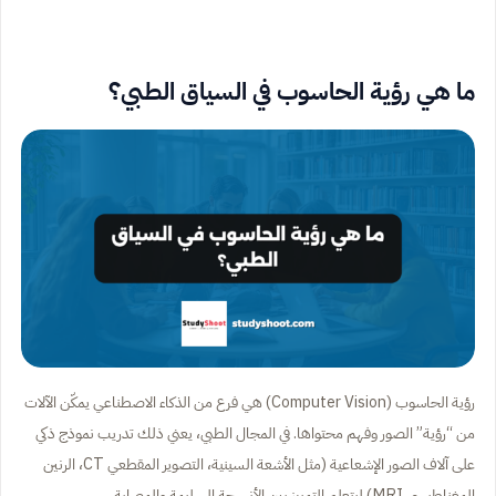
ما هي رؤية الحاسوب في السياق الطبي؟
رؤية الحاسوب (Computer Vision) هي فرع من الذكاء الاصطناعي يمكّن الآلات
من “رؤية” الصور وفهم محتواها. في المجال الطبي، يعني ذلك تدريب نموذج ذكي
على آلاف الصور الإشعاعية (مثل الأشعة السينية، التصوير المقطعي CT، الرنين
المغناطيسي MRI) ليتعلم التمييز بين الأنسجة السليمة والمصابة.