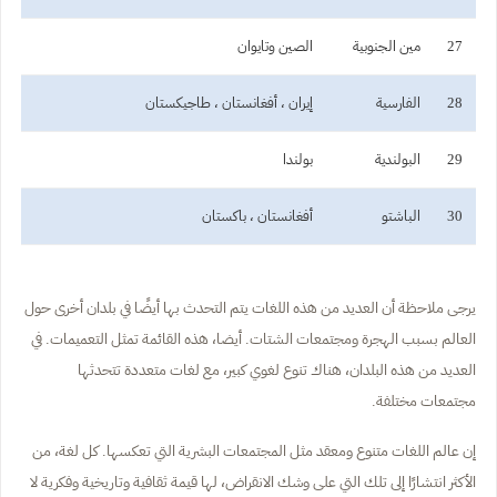
27
مين الجنوبية
الصين وتايوان
28
الفارسية
إيران ، أفغانستان ، طاجيكستان
29
البولندية
بولندا
30
الباشتو
أفغانستان ، باكستان
يرجى ملاحظة أن العديد من هذه اللغات يتم التحدث بها أيضًا في بلدان أخرى حول
العالم بسبب الهجرة ومجتمعات الشتات. أيضا، هذه القائمة تمثل التعميمات. في
العديد من هذه البلدان، هناك تنوع لغوي كبير، مع لغات متعددة تتحدثها
مجتمعات مختلفة.
إن عالم اللغات متنوع ومعقد مثل المجتمعات البشرية التي تعكسها. كل لغة، من
الأكثر انتشارًا إلى تلك التي على وشك الانقراض، لها قيمة ثقافية وتاريخية وفكرية لا