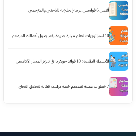
أفضل 6 قواميس عربية إنجليزية للباحثين والمترجمين
10 استراتيجيات لتعلم مهارة جديدة رغم جدول أعمالك المزدحم
الأنشطة الطلابية: 10 فوائد جوهرية في تعزيز المسار الأكاديمي
7 خطوات عملية لتصميم خطة دراسية فعّالة لتحقيق النجاح