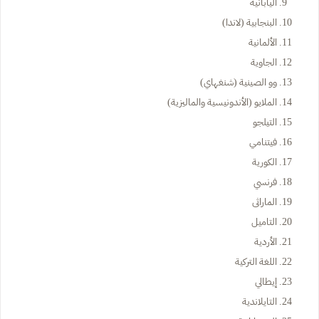
اليابانية
البنجابية (لاندا)
الألمانية
الجاوية
وو الصينية (شنغهاي)
الملايو (الأندونيسية والماليزية)
التيلجو
فيتنامي
الكورية
فرنسي
الماراثى
التاميل
الأردية
اللغة التركية
إيطالي
التايلاندية