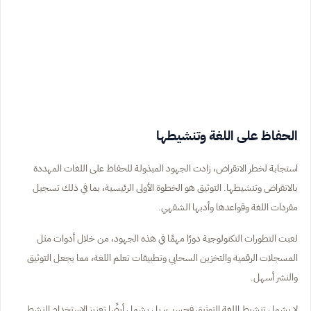
الحفاظ على اللغة وتنشيطها
استجابة لخطر الانقراض، زادت الجهود المبذولة للحفاظ على اللغات المهددة
بالانقراض وتنشيطها. التوثيق هو الخطوة الأولى الرئيسية، بما في ذلك تسجيل
مفردات اللغة وقواعدها وأدبها الشفهي.
لعبت التطورات التكنولوجية دورًا مهمًا في هذه الجهود، من خلال أدوات مثل
المسجلات الرقمية والتخزين السحابي وتطبيقات تعلم اللغة، مما يجعل التوثيق
والنشر أسهل.
لا يشمل تنشيط اللغة التوثيق فحسب، بل يشمل أيضًا تعزيز الاستخدام النشط