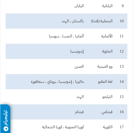
9
اليابانية
اليابان
10
البنجابية (لاندا)
باكستان ، الهند
11
الألمانية
ألمانيا ، النمسا ، سويسرا
12
الجاوية
إندونيسيا
13
وو الصينية
الصين
14
لغة الملايو
ماليزيا ، إندونيسيا ، بروناي ، سنغافورة
15
التيلجو
الهند
16
فيتنامي
فيتنام
تيليجرام
17
الكورية
كوريا الجنوبية ، كوريا الشمالية