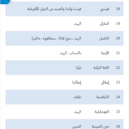
18
فرنسي
فرنسا وكندا والعديد من الدول الأفريقية
19
الماراثى
الهند
20
التاميل
الهند ، سري لانكا ، سنغافورة ، ماليزيا
21
الأردية
باكستان ، الهند
22
اللغة التركية
تركيا
23
إيطالي
إيطاليا
24
التايلاندية
تايلاند
25
الغوجاراتية
الهند
26
جين الصينية
الصين