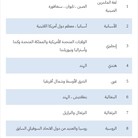
لغة الماندرين
1
الصين ، تايوان ، سنغافورة
الصينية
2
الأسبانية
أسبانيا ، معظم دول أمريكا اللاتينية
الولايات المتحدة الأمريكية والمملكة المتحدة وكندا
3
إنجليزي
وأستراليا ونيوزيلندا
4
هندي
الهند
5
عربي
الشرق الأوسط وشمال أفريقيا
6
البنغالية
بنغلاديش ، الهند
7
البرتغالية
البرتغال والبرازيل
8
الروسية
روسيا والعديد من دول الاتحاد السوفياتي السابق