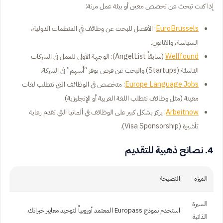
إذا كنت تبحث عن تخصص معين أو بيئة عمل مرنة:
EuroBrussels
: الأفضل للبحث عن وظائف في المنظمات الدولية،
السياسة، والقانون.
Wellfound
(سابقاً AngelList): الوجهة الأولى للعمل في الشركات
الناشئة (Startups) والبحث عن فرص توفر “أسهم” في الشركة.
Europe Language Jobs
: متخصص في الوظائف التي تتطلب لغات
معينة (مثل وظائف تتطلب اللغة العربية أو الإنجليزية).
Arbeitnow
: يركز بشكل كبير على الوظائف في ألمانيا التي تقدم رعاية
تأشيرة (Visa Sponsorship).
4. نصائح ذهبية للتقديم
الميزة
النصيحة
السيرة
استخدم نموذج Europass المعتمد أوروبياً لتوحيد معايير خبراتك.
الذاتية