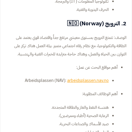
تكنولوجيا المعلومات (IT) والبرمجة.
الحرف اليدوية والفنية.
2. النرويج (Norway) 🇳🇴
الوصف: تتمتع النرويج بمستوى معيشي مرتفع جداً واقتصاد قوي يعتمد على
الطاقة والتكنولوجيا، مع نظام رفاه اجتماعي متميز. بيئة العمل هناك تركز على
التوازن بين الحياة والعمل، وهناك حاجة متزايدة للخبرات الفنية والهندسية.
أهم مواقع البحث عن عمل:
Arbeidsplassen (NAV):
arbeidsplassen.nav.no
أهم الوظائف المطلوبة:
هندسة النفط والغاز والطاقة المتجددة.
الرعاية الصحية (أطباء وممرضين).
صيد الأسماك والصناعات البحرية.
البناء والإنشاءات.