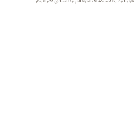
هيا بنا نبدأ رحلة استكشاف الحياة المهنية للنساء في عصر الابتكار.