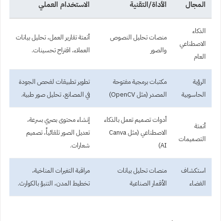
المجال
الأداة/التقنية
الاستخدام العملي
الذكاء
منصات تحليل النصوص
أتمتة تقارير العمل، تحليل بيانات
الاصطناعي
والصور
العملاء، اقتراح تحسينات.
العام
الرؤية
مكتبات برمجية مفتوحة
تطوير تطبيقات لفحص الجودة
الحاسوبية
المصدر (مثل OpenCV)
في المصانع، تحليل صور طبية.
أدوات تصميم تعمل بالذكاء
إنشاء محتوى بصري بسرعة،
أتمتة
الاصطناعي (مثل Canva
تعديل الصور تلقائياً، تصميم
التصميمات
AI)
شعارات.
استكشاف
منصات تحليل بيانات
مراقبة التغيرات المناخية،
الفضاء
الأقمار الصناعية
تخطيط المدن، التنبؤ بالكوارث.