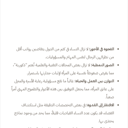
الفجوة في الأجور:
لا تزال النساء في كثير من الدول يتقاضين رواتب أقل
من نظرائهن الرجال لنفس المهام والمسؤوليات.
الصور النمطية:
لا تزال بعض المجالات التقنية والعلمية تُعتبر “ذكورية”،
مما يفرض ضغوطاً نفسية على المرأة لإثبات جدارتها باستمرار.
التوازن بين العمل والحياة:
غالباً ما تقع مسؤولية رعاية الأسرة والمنزل
على عاتق المرأة، مما يجعل التوفيق بين هذه الأدوار والطموح المهني أمراً
صعباً.
الافتقار إلى القدوة:
في بعض التخصصات الدقيقة مثل استكشاف
الفضاء، قد يكون عدد النساء القياديات قليلاً، مما يحد من وجود نماذج
يحتذى بها.