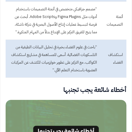
“مصمم جرافيكي متخصص في أتمتة التصميمات باستخدام
أتمتة
أدوات مثل Figma Plugins وAdobe Scripts. أبحث عن
التصميمات
فرصة لتبسيط عمليات إنتاج الأصول البصرية في شركة ناشئة،
مما يتيح للفريق التركيز على الإبداع بدلاً من المهام المتكررة.”
“باحث في علوم الفضاء بخبرة في تحليل البيانات الطيفية من
استكشاف
التلسكوبات الفضائية. أسعى للمساهمة في مشاريع استكشاف
الفضاء
الكواكب، مع التركيز على تطوير خوارزميات للكشف عن المركبات
العضوية باستخدام التعلم الآلي.”
أخطاء شائعة يجب تجنبها