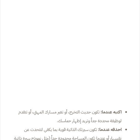
اكتبه عندما:
تكون حديث التخرج، أو تغير مسارك المهني، أو تتقدم
لوظيفة محددة جداً وتريد إظهار حماسك.
احذفه عندما:
تكون سيرتك الذاتية قوية بما يكفي لتتحدث عن
نفسها، أو عندما تكون المساحة محدودة جداً (مثل نموذج سيرة ذاتية