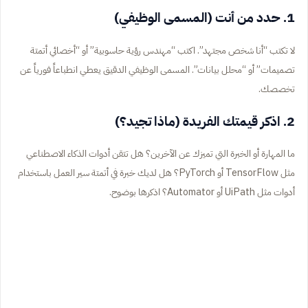
1. حدد من أنت (المسمى الوظيفي)
لا تكتب “أنا شخص مجتهد”. اكتب “مهندس رؤية حاسوبية” أو “أخصائي أتمتة
تصميمات” أو “محلل بيانات”. المسمى الوظيفي الدقيق يعطي انطباعاً فورياً عن
تخصصك.
2. اذكر قيمتك الفريدة (ماذا تجيد؟)
ما المهارة أو الخبرة التي تميزك عن الآخرين؟ هل تتقن أدوات الذكاء الاصطناعي
مثل TensorFlow أو PyTorch؟ هل لديك خبرة في أتمتة سير العمل باستخدام
أدوات مثل UiPath أو Automator؟ اذكرها بوضوح.