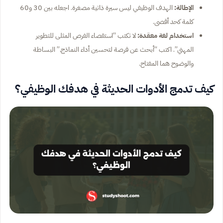
الإطالة:
الهدف الوظيفي ليس سيرة ذاتية مصغرة. اجعله بين 30 و60
كلمة كحد أقصى.
استخدام لغة معقدة:
لا تكتب “استقصاء الفرص المثلى للتطوير
المهني”. اكتب “أبحث عن فرصة لتحسين أداء النماذج.” البساطة
والوضوح هما المفتاح.
كيف تدمج الأدوات الحديثة في هدفك الوظيفي؟