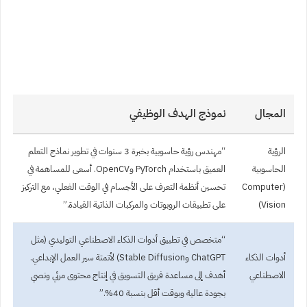
المجال
نموذج الهدف الوظيفي
الرؤية
“مهندس رؤية حاسوبية بخبرة 3 سنوات في تطوير نماذج التعلم
الحاسوبية
العميق باستخدام PyTorch وOpenCV. أسعى للمساهمة في
(Computer
تحسين أنظمة التعرف على الأجسام في الوقت الفعلي، مع التركيز
Vision)
على تطبيقات الروبوتات والمركبات الذاتية القيادة.”
“متخصص في تطبيق أدوات الذكاء الاصطناعي التوليدي (مثل
أدوات الذكاء
ChatGPT وStable Diffusion) لأتمتة سير العمل الإبداعي.
الاصطناعي
أهدف إلى مساعدة فريق التسويق في إنتاج محتوى مرئي ونصي
بجودة عالية وبوقت أقل بنسبة 40%.”