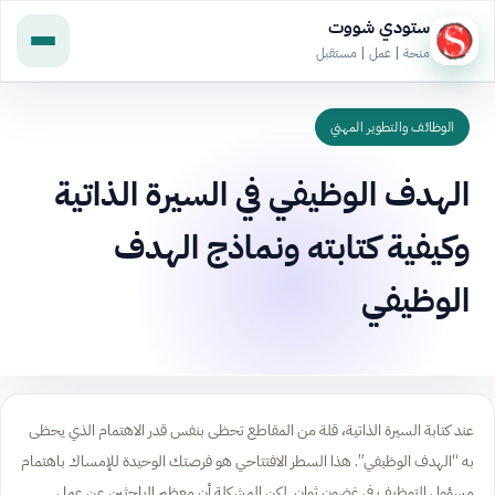
ستودي شووت
منحة | عمل | مستقبل
الوظائف والتطوير المهني
الهدف الوظيفي في السيرة الذاتية
وكيفية كتابته ونماذج الهدف
الوظيفي
عند كتابة السيرة الذاتية، قلة من المقاطع تحظى بنفس قدر الاهتمام الذي يحظى
به “الهدف الوظيفي”. هذا السطر الافتتاحي هو فرصتك الوحيدة للإمساك باهتمام
مسؤول التوظيف في غضون ثوانٍ. لكن المشكلة أن معظم الباحثين عن عمل