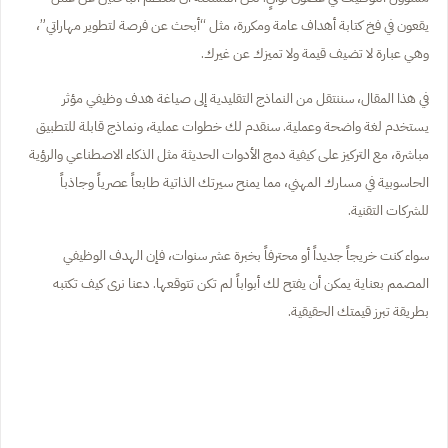
يقعون في فخ كتابة أهداف عامة ومكررة، مثل “أبحث عن فرصة لتطوير مهاراتي”،
وهي عبارة لا تضيف قيمة ولا تميزك عن غيرك.
في هذا المقال، سننتقل من النماذج التقليدية إلى صياغة هدف وظيفي مؤثر
يستخدم لغة واضحة وعملية. سنقدم لك خطوات عملية، ونماذج قابلة للتطبيق
مباشرة، مع التركيز على كيفية دمج الأدوات الحديثة مثل الذكاء الاصطناعي والرؤية
الحاسوبية في مسارك المهني، مما يمنح سيرتك الذاتية طابعاً عصرياً وجاذباً
للشركات التقنية.
سواء كنت خريجاً جديداً أو محترفاً بخبرة عشر سنوات، فإن الهدف الوظيفي
المصمم بعناية يمكن أن يفتح لك أبواباً لم تكن تتوقعها. دعنا نرى كيف تكتبه
بطريقة تبرز قيمتك الحقيقية.