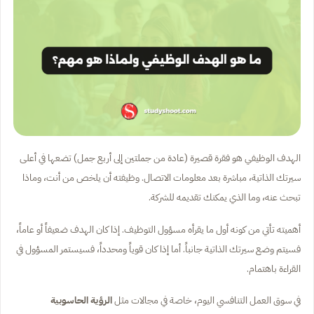
الهدف الوظيفي هو فقرة قصيرة (عادة من جملتين إلى أربع جمل) تضعها في أعلى
سيرتك الذاتية، مباشرة بعد معلومات الاتصال. وظيفته أن يلخص من أنت، وماذا
تبحث عنه، وما الذي يمكنك تقديمه للشركة.
أهميته تأتي من كونه أول ما يقرأه مسؤول التوظيف. إذا كان الهدف ضعيفاً أو عاماً،
فسيتم وضع سيرتك الذاتية جانباً. أما إذا كان قوياً ومحدداً، فسيستمر المسؤول في
القراءة باهتمام.
في سوق العمل التنافسي اليوم، خاصة في مجالات مثل
الرؤية الحاسوبية