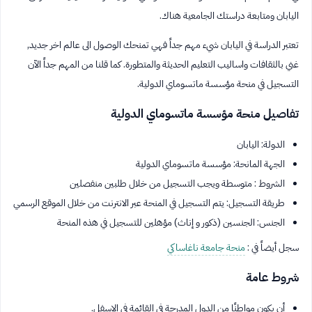
اليابان ومتابعة دراستك الجامعية هناك.
تعتبر الدراسة في اليابان شيء مهم جداً فهي تمنحك الوصول الى عالم اخر جديد,
غني بالثقافات واساليب التعليم الحديثة والمتطورة. كما قلنا من المهم جداً الآن
التسجيل في منحة مؤسسة ماتسوماي الدولية.
تفاصيل منحة مؤسسة ماتسوماي الدولية
الدولة: اليابان
الجهة المانحة: مؤسسة ماتسوماي الدولية
الشروط : متوسطة ويجب التسجيل من خلال طلبين منفصلين
طريقة التسجيل: يتم التسجيل في المنحة عبر الانترنت من خلال الموقع الرسمي
الجنس: الجنسين (ذكور و إناث) مؤهلين للتسجيل في هذه المنحة
سجل أيضاً في :
منحة جامعة ناغاساكي
شروط عامة
أن يكون مواطنًا من الدول المدرجة في القائمة في الاسفل.