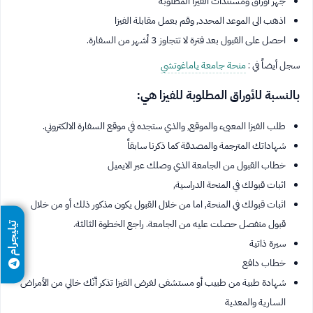
جهز أوراق ومستندات الفيزا المطلوبة
اذهب الى الموعد المحدد, وقم بعمل مقابلة الفيزا
احصل على القبول بعد فترة لا تتجاوز 3 أشهر من السفارة.
سجل أيضاً في :
منحة جامعة ياماغوتشي
بالنسبة للأوراق المطلوبة للفيزا هي:
طلب الفيزا المعبىء والموقع, والذي ستجده في موقع السفارة الالكتروني.
شهاداتك المترجمة والمصدقة كما ذكرنا سابقاً
خطاب القبول من الجامعة الذي وصلك عبر الايميل
اثبات قبولك في المنحة الدراسية,
اثبات قبولك في المنحة, اما من خلال القبول يكون مذكور ذلك أو من خلال
قبول منفصل حصلت عليه من الجامعة. راجع الخطوة الثالثة.
تيليجرام
سيرة ذاتية
خطاب دافع
شهادة طبية من طبيب أو مستشفى لغرض الفيزا تذكر أنّك خالي من الأمراض
السارية والمعدية