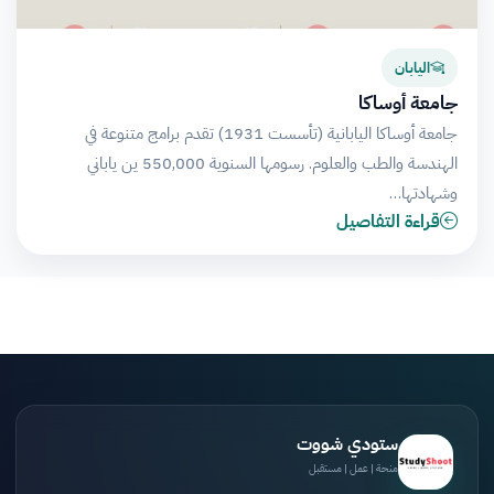
اليابان
جامعة أوساكا
جامعة أوساكا اليابانية (تأسست 1931) تقدم برامج متنوعة في
الهندسة والطب والعلوم. رسومها السنوية 550,000 ين ياباني
وشهادتها…
قراءة التفاصيل
ستودي شووت
منحة | عمل | مستقبل