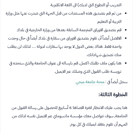
التدريب أو التطوع التي لديك) الى اللغة الانكليزية
من ثم قم بتصديق هذه المستندات من قبل الجهة التي صدرت عنها مثل وزارة
التربية أو التعليم
قم بتصديق الاوراق المترجمة السابقة بعدها من وزارة الخارجية في بلدك
الافضل أيضاً أن تقوم بتصديق الاوراق من سفارة في بلدك أيضاً في حال وجدت
واحدة فقط. هناك بعض الدول لا يوجد بها سفارات لدولة …. لذلك لن يطلب
منك تصديق شهاداتك.
هنا يكون ملف طلبك اكتمل, قم بارساله الى عنوان الجامعة والذي ستجده في
ترويسة طلب القبول الذي وصلك عبر الايميل.
سجل أيضاً في :
منحة جامعة ميجي
الخطوة الثالثة:
هنا يجب عليك الانتظار لفترة اقصاها 6 أسابيع للحصول على رسالة القبول من
الجامعة, سوف تتواصل معك مؤسسة ماتسوماي عبر الايميل نفسه لذلك من
المهم أن تقوم بتفقد ايميلك في كل يوم.