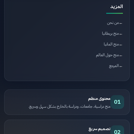
المزيد
من نحن
منح بريطانيا
منح المانيا
منح حول العالم
المرجع
محتوى منظم
01
منح دراسية، جامعات، ودراسة بالخارج بشكل سهل وسريع.
تصميم سريع
02