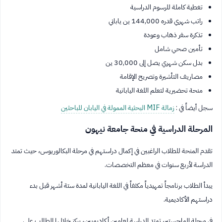
تغطية كاملة للرسوم الدراسية
راتب شهري قدره 144,000 ين ياباني
تذكرة سفر ذهاب وعودة
تأمين صحي شامل
بدل سكن شهري يصل إلى 30,000 ين
مصاريف التأشيرة وتصريح الإقامة
منحة تحضيرية لتعلم اللغة اليابانية
سجل أيضاً في :
زمالة MIF البحثية الممولة في اليابان للباحثين
المرحلة الدراسية في منحة جامعة نيهون
تقدم المنحة للطلاب الراغبين في إكمال دراستهم في مرحلة البكالوريوس، حيث تمتد
الدراسة لأربع سنوات في معظم التخصصات.
يبدأ الطلاب برنامجاً تمهيدياً مكثفاً في اللغة اليابانية لمدة ستة أشهر قبل بدء
دراستهم الأكاديمية.
في مرحلة الماجستير، تمتد الدراسة لعامين أكاديميين، يركز خلالها الطالب على