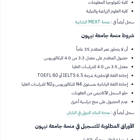
كلية تكنولوجيا المعلومات
كلية العلوم الزراعية والبيئية
سجل أيضاً في :
منحة MEXT اليابانية
شروط منحة جامعة نيهون
أن لا يتجاوز عمر المتقدم 35 عاماً
حصول المتقدم على معدل 3.2 من 4.0 للبكالوريوس
معدل 3.5 من 4.0 للدراسات العليا
إجادة اللغة الإنجليزية بدرجة IELTS 6.5 أو TOEFL 80
إجادة اللغة اليابانية بمستوى N4 للبكالوريوس وN2 للدراسات العليا
خلو السجل الأكاديمي من العقوبات
عدم الحصول على منح دراسية أخرى
سجل أيضاً في :
منحة البنك الدولي في اليابان
الأوراق المطلوبة للتسجيل في منحة جامعة نيهون
استمارة الطلب معبأة بالكامل