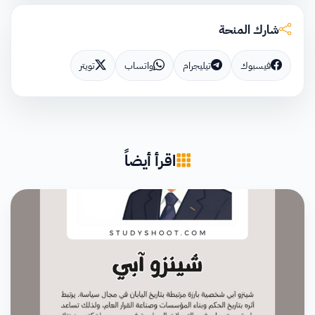
شارك المنحة
فيسبوك
تيليجرام
واتساب
تويتر
اقرأ أيضاً