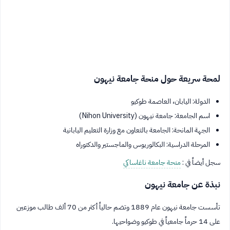
لمحة سريعة حول منحة جامعة نيهون
الدولة: اليابان، العاصمة طوكيو
اسم الجامعة: جامعة نيهون (Nihon University)
الجهة المانحة: الجامعة بالتعاون مع وزارة التعليم اليابانية
المرحلة الدراسية: البكالوريوس والماجستير والدكتوراه
سجل أيضاً في :
منحة جامعة ناغاساكي
نبذة عن جامعة نيهون
تأسست جامعة نيهون عام 1889 وتضم حالياً أكثر من 70 ألف طالب موزعين
على 14 حرماً جامعياً في طوكيو وضواحيها.