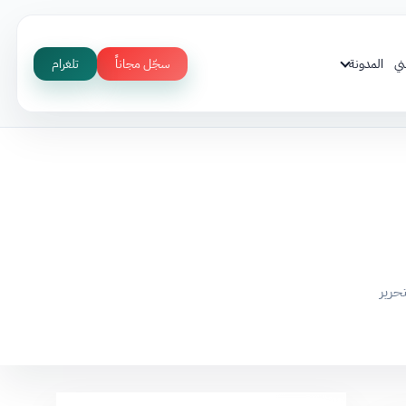
ني
المدونة
سجّل مجاناً
تلغرام
حرير