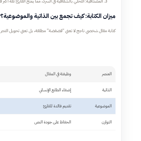
المصداقية: التحلي بالشفافية في السرد، مما يمنح القارئ ثقة أكبر ف
ميزان الكتابة: كيف تجمع بين الذاتية والموضوعية؟
كتابة مقال شخصي ناجح لا تعني “فضفضة” مطلقة، بل تعني تحويل التجربة
العنصر
وظيفتة في المقال
الذاتية
إضفاء الطابع الإنساني
الموضوعية
تقديم فائدة للقارئ
التوازن
الحفاظ على جودة النص