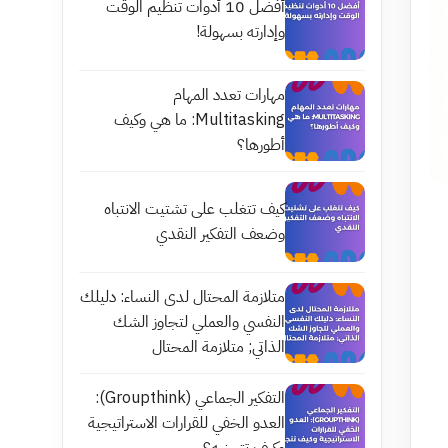
أفضل 10 أدوات تنظيم الوقت
وإدارته بسهولة!
مهارات تعدد المهام
Multitasking: ما هي وكيف
أطورها؟
كيف تتغلب على تشتيت الانتباه
وضعف التفكير النقدي
متلازمة المحتال لدى النساء: دليلك
النفسي والعملي لتجاوز الشك
الذاتي; متلازمة المحتال
التفكير الجماعي (Groupthink):
العدو الخفي للقرارات الاستراتيجية