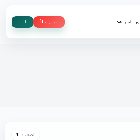
ني
المدونة
سجّل مجاناً
تلغرام
الصفحة:
1