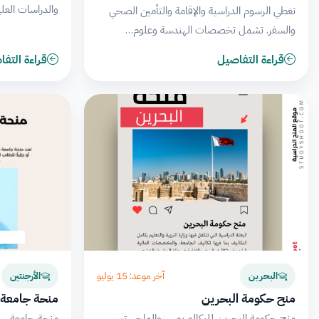
والدراسات العلي
تغطي الرسوم الدراسية والإقامة والتأمين الصحي
والسفر. تشمل تخصصات الهندسة وعلوم…
قراءة التفاصيل
قراءة التف
آخر موعد: 15 يوليو
البحرين
الأرجنتين
منح حكومة البحرين
منحة جامعة 
منح حكومة البحرين للبكالوريوس والماجستير
منحة جامعة سان