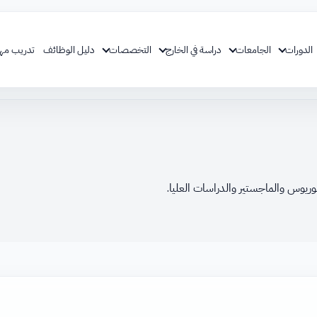
الدورات
الجامعات
دراسة في الخارج
التخصصات
دليل الوظائف
تدريب مه
يوس والماجستير والدراسات العليا.