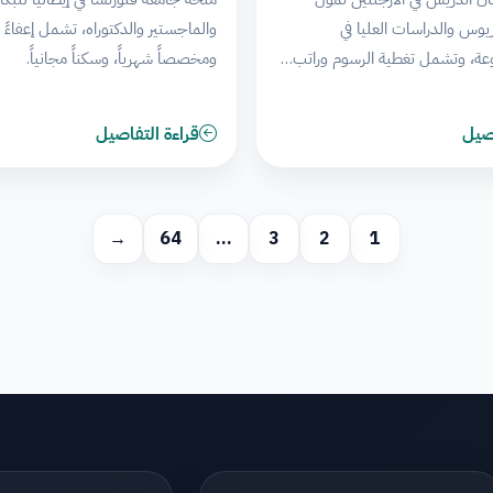
ريوس والدراسات العليا في
والماجستير والدكتوراه، تشمل إعفاءً
ة، وتشمل تغطية الرسوم وراتب…
ومخصصاً شهرياً، وسكناً مجانياً.
اصيل
قراءة التفاصيل
→
64
…
3
2
1