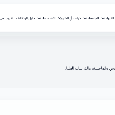
الدورات
الجامعات
دراسة في الخارج
التخصصات
دليل الوظائف
تدريب مهن
س والماجستير والدراسات العليا.