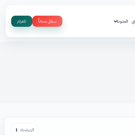
ي
المدونة
سجّل مجاناً
تلغرام
الصفحة:
1