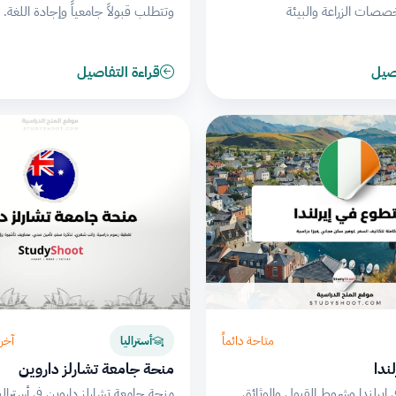
خصصات الزراعة والبيئة
وتتطلب قبولاً جامعياً وإجادة اللغة.
اصيل
قراءة التفاصيل
متاحة دائماً
آخر مو
أستراليا
ندا
منحة جامعة تشارلز داروين
إيرلندا وشروط القبول والوثائق
منحة جامعة تشارلز داروين في أسترالي