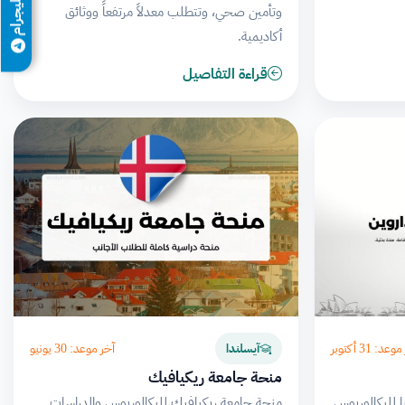
تيليجرام
وتأمين صحي، وتتطلب معدلاً مرتفعاً ووثائق
أكاديمية.
قراءة التفاصيل
عد: 31 أكتوبر
آخر موعد: 30 يونيو
آيسلندا
منحة جامعة ريكيافيك
ا للبكالوريوس
منحة جامعة ريكيافيك للبكالوريوس والدراسات