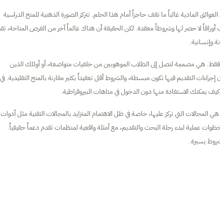
عوائق المادية غالباً ما تقف حاجزاً أمام هذا الحلم. تتركز الصورة الذهنية للمنح الدراسية
وراقاً لا حصر لها وشروطاً معقدة. لكن الحقيقة أن هناك عالماً آخر من الفرص المتاحة، تق
ة وإنسانية.
الياً فقط. هي مصممة لتصل إلى الطلاب الموهوبين من خلفيات متواضعة، أو أولئك الذين
ات التقديم فيها تكون مبسطة، والشروط أقل تعقيداً بكثير مقارنة بالمنح التقليدية. في
ف يمكنك الاستفادة منها دون الدخول في متاهات البيروقراطية.
 المجالات التي تركز عليها، خاصة في ظل الاهتمام المتزايد بالمجالات التقنية مثل أدوات
طوات عملية لبدء رحلة البحث والتقديم، مع أمثلة واقعية لمنظمات تقدم دعماً حقيقياً.
روط يسيرة.