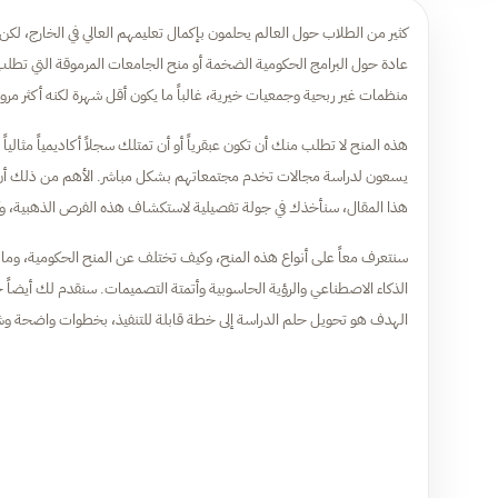
كثير من الطلاب حول العالم يحلمون بإكمال تعليمهم العالي في الخارج، لكن ال
عادة حول البرامج الحكومية الضخمة أو منح الجامعات المرموقة التي تطلب أ
منظمات غير ربحية وجمعيات خيرية، غالباً ما يكون أقل شهرة لكنه أكثر مرون
هذه المنح لا تطلب منك أن تكون عبقرياً أو أن تمتلك سجلاً أكاديمياً مث
يسعون لدراسة مجالات تخدم مجتمعاتهم بشكل مباشر. الأهم من ذلك أن إجراء
هذا المقال، سنأخذك في جولة تفصيلية لاستكشاف هذه الفرص الذهبية، وكي
سنتعرف معاً على أنواع هذه المنح، وكيف تختلف عن المنح الحكومية، وما هي
الذكاء الاصطناعي والرؤية الحاسوبية وأتمتة التصميمات. سنقدم لك أيضاً خ
الهدف هو تحويل حلم الدراسة إلى خطة قابلة للتنفيذ، بخطوات واضحة وش