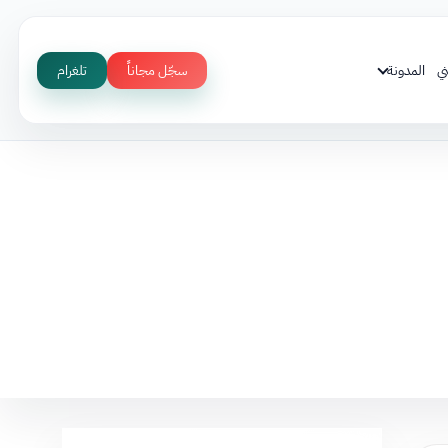
ي
المدونة
سجّل مجاناً
تلغرام