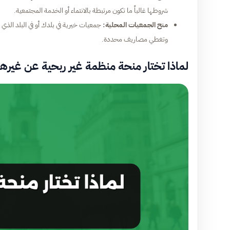
شروطها غالباً ما تكون مرتبطة بالانتماء أو الخدمة المجتمعية.
منح الجمعيات المحلية:
جمعيات خيرية في بلدك أو في البلد الذي 
وتغطي مصاريف محددة.
لماذا تختار منحة منظمة غير ربحية عن غيرها