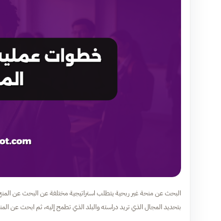
البحث عن منحة غير ربحية يتطلب استراتيجية مختلفة عن البحث عن المنح 
بتحديد المجال الذي تريد دراسته والبلد الذي تطمح إليه، ثم ابحث عن المن