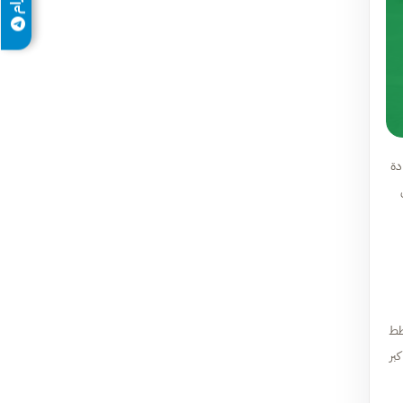
وشهادة
طط
بر