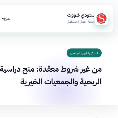
ستودي شووت
المنح
منحة | عمل | مستقبل
المنح والقبول الجامعي
من غير شروط معقدة: منح دراسية 
الربحية والجمعيات الخيرية