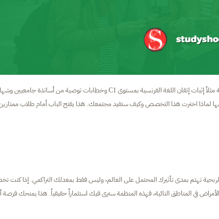
. بينما تطلب منحة الحكومة الفرنسية مثلاً إثبات إتقان اللغة الفرنسية بمستوى C1 وخطابات توصية من أساتذة جامعيين 
يها لماذا اخترت هذا التخصص وكيف ستفيد مجتمعك. هذا يفتح الباب أمام طلاب ممتازين
الربحية تهتم بمدى تأثيرك المحتمل على العالم، وليس فقط بمعدلك التراكمي. إذا كنت تخ
مراض في المناطق النائية، فهذه المنظمة سترى فيك استثماراً حقيقياً. هذا يمنحك فرصة أك