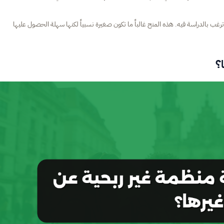
ترغب بالدراسة فيه. هذه المنح غالباً ما تكون صغيرة نسبياً لكنها سهلة الحصول عليها
؟