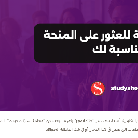
التقليدية. أنت لا تبحث عن “قائمة منح” بقدر ما تبحث عن “منظمة تشاركك قيمك”. ابدأ
ظمات التي تعمل في هذا المجال أو في تلك المنطقة الجغرافية.