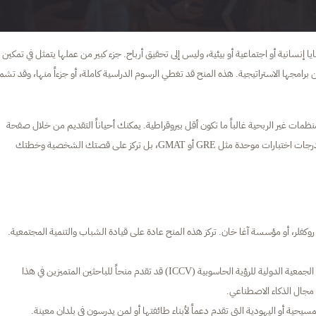
نسانية أو اجتماعية أو بيئية، وليس إلى تحقيق أرباح. جزء كبير من عملها يتمثل في تمكين
برامجها الاستراتيجية. هذه المنح قد تغطي الرسوم الدراسية كاملة، أو جزءاً منها، وقد تش
منظمات غير الربحية غالباً ما تكون أقل بيروقراطية. يمكنك أحياناً التقديم من خلال صفحة
واحدة بسيطة، أو حتى عبر فيديو قصير يشرح شغفك. لا تطلب منك دائماً درجات اختبارات موحدة مثل GRE أو GMAT، بل تركز على قصتك الشخصية وخطتك
لر، أو مؤسسة آغا خان. تركز هذه المنح عادة على قيادة الشباب والتنمية المجتمعية.
جمعيات تركز على مجال معين، مثلاً الجمعية الدولية للرؤية الحاسوبية (ICCV) قد تقدم منحاً للباحثين المتميزين في هذا
سيحية أو اليهودية التي تقدم دعماً لأبناء طائفتها أو لمن يدرسون في بلدان معينة.