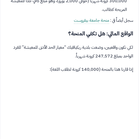
300,000 كرونة شهرياً (حوالي 2,000 يورو)، وهو مبلغ كافٍ جداً للمعيشة
المريحة كطالب.
سجل أيضاً في :
منحة جامعة بيفروست
الواقع المالي: هل تكفي المنحة؟
لكي نكون واقعيين، وضعت بلدية ريكيافيك “معيار الحد الأدنى للمعيشة” للفرد
الواحد بمبلغ 247,572 كرونة شهرياً.
إذا قارنا هذا بالمنحة (140,000 كرونة لطلاب اللغة):