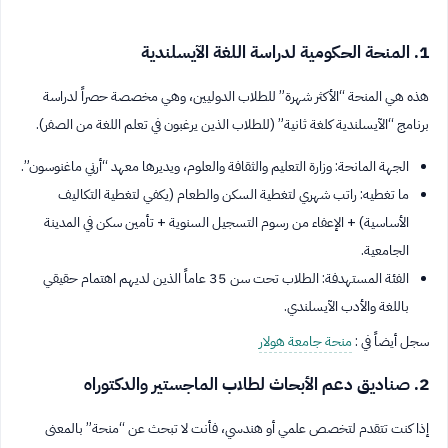
1. المنحة الحكومية لدراسة اللغة الآيسلندية
هذه هي المنحة “الأكثر شهرة” للطلاب الدوليين، وهي مخصصة حصراً لدراسة
برنامج “الآيسلندية كلغة ثانية” (للطلاب الذين يرغبون في تعلم اللغة من الصفر).
الجهة المانحة: وزارة التعليم والثقافة والعلوم، ويديرها معهد “أرني ماغنوسون”.
ما تغطيه: راتب شهري لتغطية السكن والطعام (يكفي لتغطية التكاليف
الأساسية) + الإعفاء من رسوم التسجيل السنوية + تأمين سكن في المدينة
الجامعية.
الفئة المستهدفة: الطلاب تحت سن 35 عاماً الذين لديهم اهتمام حقيقي
باللغة والأدب الآيسلندي.
سجل أيضاً في :
منحة جامعة هولار
2. صناديق دعم الأبحاث لطلاب الماجستير والدكتوراه
إذا كنت تتقدم لتخصص علمي أو هندسي، فأنت لا تبحث عن “منحة” بالمعنى