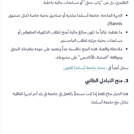
التقليدي، بل عن “راتب بحثي” أو مساعدات مالية داخلية.
الجهة المانحة: جامعة آيسلندا مباشرة أو صناديق بحثية خاصة (مثل صندوق
Rannís).
ما تغطيه: غالباً ما تكون مبالغ مالية تُمنح لطلاب الدكتوراه المتفوقين أو
مساعدات بحثية جزئية لطلاب الماجستير.
ملاحظة واقعية: هذه المنح تنافسية جداً وتعتمد على جودة مقترحك البحثي
وموافقة “المشرف الأكاديمي” على مشروعك.
سجل أيضاً في :
منحة جامعة آيسلندا للفنون
3. منح التبادل الطلابي
هذا الخيار متاح فقط إذا كنت مسجلاً بالفعل في جامعة في بلد آخر لديها اتفاقية
تبادل مع جامعة آيسلندا.