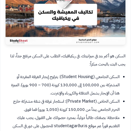
السكن هو أكبر بند في ميزانيتك. في ريكيافيك، الطلب على السكن مرتفع جداً، لذا
يجب البدء بالبحث مبكراً:
السكن الجامعي (Student Housing): يتراوح إيجار الغرفة المفردة أو
المشتركة بين 100,000 إلى 130,000 كرونة (700 – 900 يورو). الميزة
هنا أن الإيجار يشمل التدفئة والكهرباء والإنترنت.
السكن الخاص (Private Market): استئجار غرفة في شقة مشتركة خارج
الحرم الجامعي يبدأ من 150,000 كرونة (1,050 يورو) فما فوق.
ملاحظة: بصفتك طالباً دولياً، بمجرد حصولك على القبول، يجب عليك
التقديم فوراً عبر موقع studentagarður.is للحصول على دور في السكن