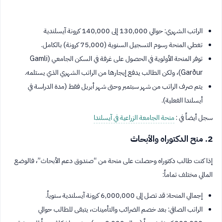
الراتب الشهري: حوالي 130,000 إلى 140,000 كرونة آيسلندية
تغطي المنحة رسوم التسجيل السنوية (75,000 كرونة) بالكامل.
توفر المنحة الأولوية في الحصول على غرفة في السكن الجامعي (Gamli
Garður)، ولكن الطالب يدفع إيجارها من الراتب الشهري الذي يستلمه.
يتم صرف الراتب من شهر سبتمبر وحتى شهر أبريل فقط (مدة الدراسة في
أيسلندا الفعلية).
سجل أيضاً في :
منحة الجامعة الزراعية في آيسلندا
2. منح الدكتوراه والأبحاث
إذا كنت طالب دكتوراه وحصلت على منحة من “صندوق دعم الأبحاث”، فالوضع
المالي مختلف تماماً:
إجمالي المنحة: قد تصل إلى 6,000,000 كرونة آيسلندية سنوياً.
الراتب الصافي: بعد خصم الضرائب والتأمينات، يتبقى للطالب حوالي