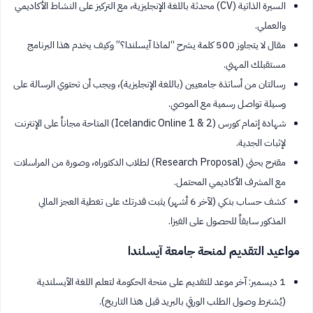
السيرة الذاتية (CV) محدثة باللغة الإنجليزية، مع التركيز على النشاط الأكاديمي
والعملي.
مقال لا يتجاوز 500 كلمة يشرح “لماذا آيسلندا؟” وكيف يخدم هذا البرنامج
مستقبلك المهني.
رسالتان من أساتذة جامعيين (باللغة الإنجليزية)، ويجب أن تحتوي الرسالة على
وسيلة تواصل رسمية مع الموصي.
شهادة إتمام كورس (Icelandic Online 1 & 2) المتاحة مجاناً على الإنترنت
لإثبات الجدية.
مقترح بحثي (Research Proposal) لطلاب الدكتوراه، وصورة من المراسلات
مع المشرف الأكاديمي المحتمل.
كشف حساب بنكي (لآخر 6 أشهر) يثبت قدرتك على تغطية العجز المالي
المذكور سابقاً للحصول على الفيزا.
مواعيد التقديم لمنحة جامعة آيسلندا
1 ديسمبر: آخر موعد للتقديم على منحة الحكومة لتعلم اللغة الآيسلندية
(يُشترط وصول الطلب الورقي بالبريد قبل هذا التاريخ).