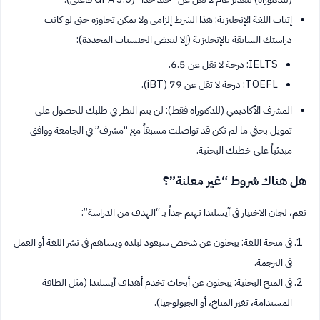
إثبات اللغة الإنجليزية: هذا الشرط إلزامي ولا يمكن تجاوزه حتى لو كانت
دراستك السابقة بالإنجليزية (إلا لبعض الجنسيات المحددة):
IELTS: درجة لا تقل عن 6.5.
TOEFL: درجة لا تقل عن 79 (iBT).
المشرف الأكاديمي (للدكتوراه فقط): لن يتم النظر في طلبك للحصول على
تمويل بحثي ما لم تكن قد تواصلت مسبقاً مع “مشرف” في الجامعة ووافق
مبدئياً على خطتك البحثية.
هل هناك شروط “غير معلنة”؟
نعم، لجان الاختيار في آيسلندا تهتم جداً بـ “الهدف من الدراسة”:
في منحة اللغة: يبحثون عن شخص سيعود لبلده ويساهم في نشر اللغة أو العمل
في الترجمة.
في المنح البحثية: يبحثون عن أبحاث تخدم أهداف آيسلندا (مثل الطاقة
المستدامة، تغير المناخ، أو الجيولوجيا).