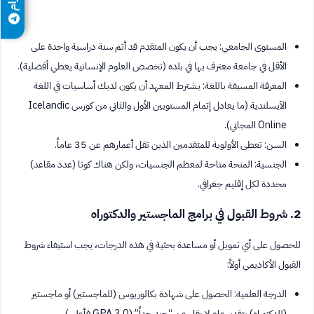
المستوى الجامعي: يجب أن يكون المتقدم قد أتم سنة دراسية واحدة على
الأقل في جامعة معترف بها في بلده (تخصص العلوم الإنسانية يعطي أفضلية).
المعرفة المسبقة باللغة: يشترط المعهد أن يكون لديك أساسيات في اللغة
الآيسلندية (ما يعادل إتمام المستويين الأول والثاني من كورس Icelandic
Online المجاني).
السن: تعطى الأولوية للمتقدمين الذين تقل أعمارهم عن 35 عاماً.
الجنسية: المنحة متاحة لمعظم الجنسيات، ولكن هناك كوتا (عدد مقاعد)
محددة لكل إقليم جغرافي.
2. شروط القبول في برامج الماجستير والدكتوراه
للحصول على أي تمويل أو مساعدة بحثية في هذه الدرجات، يجب استيفاء شروط
القبول الأكاديمي أولاً:
الدرجة العلمية: الحصول على شهادة بكالوريوس (للماجستير) أو ماجستير
(للدكتوراه) بتقدير عام لا يقل عن “جيد جداً” (GPA 3.0 فأعلى).