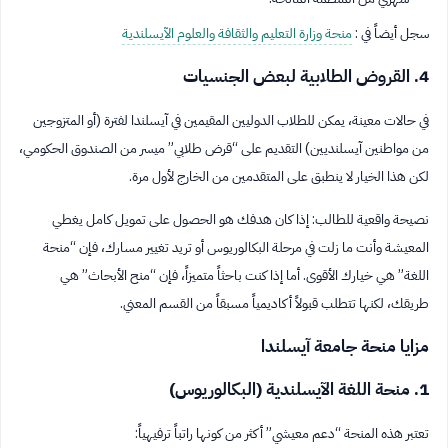
سجل أيضاً في :
منحة وزارة التعليم والثقافة والعلوم الآيسلندية
4. القروض الطلابية لبعض الجنسيات
في حالات معينة، يمكن للطلاب الدوليين المقيمين في آيسلندا لفترة (أو المتزوجين
من مواطنين آيسلنديين) التقديم على “قرض طلابي” ميسر من الصندوق الحكومي،
لكن هذا الخيار لا ينطبق على المتقدمين من الخارج لأول مرة.
نصيحة واقعية للطالب: إذا كان هدفك هو الحصول على تمويل كامل يغطي
المعيشة وأنت ما زلت في مرحلة البكالوريوس أو تريد تغيير مسارك، فإن “منحة
اللغة” هي خيارك الأقوى. أما إذا كنت باحثاً متميزاً، فإن “منح الأبحاث” هي
طريقك، لكنها تتطلب قبولاً أكاديمياً مسبقاً من القسم المعني.
مزايا منحة جامعة آيسلندا
1. منحة اللغة الآيسلندية (البكالوريوس)
تعتبر هذه المنحة “دعم معيشي” أكثر من كونها راتباً ترفيهياً: