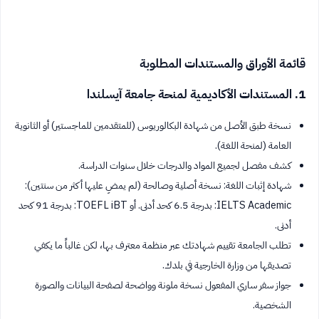
قائمة الأوراق والمستندات المطلوبة
1. المستندات الأكاديمية لمنحة جامعة آيسلندا
نسخة طبق الأصل من شهادة البكالوريوس (للمتقدمين للماجستير) أو الثانوية
العامة (لمنحة اللغة).
كشف مفصل لجميع المواد والدرجات خلال سنوات الدراسة.
شهادة إثبات اللغة: نسخة أصلية وصالحة (لم يمضِ عليها أكثر من سنتين):
IELTS Academic: بدرجة 6.5 كحد أدنى. أو TOEFL iBT: بدرجة 91 كحد
أدنى.
تطلب الجامعة تقييم شهادتك عبر منظمة معترف بها، لكن غالباً ما يكفي
تصديقها من وزارة الخارجية في بلدك.
جواز سفر ساري المفعول نسخة ملونة وواضحة لصفحة البيانات والصورة
الشخصية.