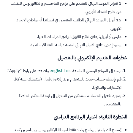
1 فبراير: الموعد النهائي للتقديم على برامج الماجستير والبكالوريوس للطلاب
من خارج الاتحاد الأوروبي.
15 أبريل: الموعد النهائي للطلاب المقيمين في آيسلندا أو مواطني الاتحاد
الأوروبي.
مارس أو أبريل: إعلان نتائج القبول لبرامج الدراسات العليا.
يونيو: إعلان نتائج القبول النهائي لمنحة دراسة اللغة الآيسلندية.
خطوات التقديم الإلكتروني بالتفصيل
توجه إلى الموقع الرسمي للجامعة
english.hi.is
واضغط على رابط “Apply”.
قم بإنشاء حساب جديد باستخدام بريد إلكتروني فعال (ستصلك عليه كافة
الإشعارات والنتائج).
بمجرد تفعيل الحساب، ستتمكن من الدخول إلى لوحة التحكم الخاصة
بالمتقدمين.
الخطوة الثانية: اختيار البرنامج الدراسي
يُسمح لك باختيار برنامج واحد فقط لمرحلة البكالوريوس، وبرنامجين كحد