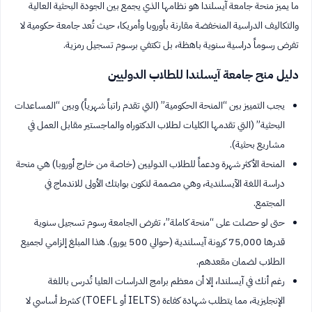
ما يميز منحة جامعة آيسلندا هو نظامها الذي يجمع بين الجودة البحثية العالية
والتكاليف الدراسية المنخفضة مقارنة بأوروبا وأمريكا، حيث تُعد جامعة حكومية لا
تفرض رسوماً دراسية سنوية باهظة، بل تكتفي برسوم تسجيل رمزية.
دليل منح جامعة آيسلندا للطلاب الدوليين
يجب التمييز بين “المنحة الحكومية” (التي تقدم راتباً شهرياً) وبين “المساعدات
البحثية” (التي تقدمها الكليات لطلاب الدكتوراه والماجستير مقابل العمل في
مشاريع بحثية).
المنحة الأكثر شهرة ودعماً للطلاب الدوليين (خاصة من خارج أوروبا) هي منحة
دراسة اللغة الآيسلندية، وهي مصممة لتكون بوابتك الأولى للاندماج في
المجتمع.
حتى لو حصلت على “منحة كاملة”، تفرض الجامعة رسوم تسجيل سنوية
قدرها 75,000 كرونة آيسلندية (حوالي 500 يورو). هذا المبلغ إلزامي لجميع
الطلاب لضمان مقعدهم.
رغم أنك في آيسلندا، إلا أن معظم برامج الدراسات العليا تُدرس باللغة
الإنجليزية، مما يتطلب شهادة كفاءة (IELTS أو TOEFL) كشرط أساسي لا