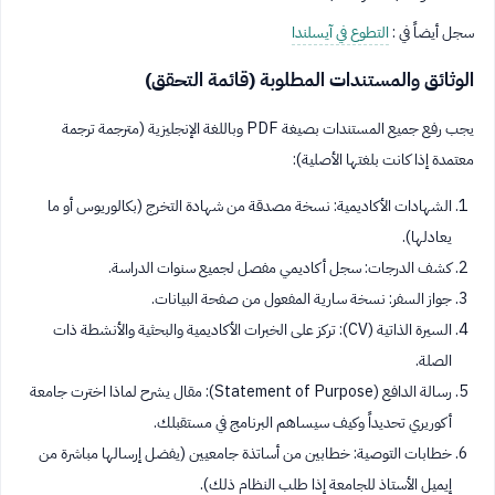
سجل أيضاً في :
التطوع في آيسلندا
الوثائق والمستندات المطلوبة (قائمة التحقق)
يجب رفع جميع المستندات بصيغة PDF وباللغة الإنجليزية (مترجمة ترجمة
معتمدة إذا كانت بلغتها الأصلية):
الشهادات الأكاديمية: نسخة مصدقة من شهادة التخرج (بكالوريوس أو ما
يعادلها).
كشف الدرجات: سجل أكاديمي مفصل لجميع سنوات الدراسة.
جواز السفر: نسخة سارية المفعول من صفحة البيانات.
السيرة الذاتية (CV): تركز على الخبرات الأكاديمية والبحثية والأنشطة ذات
الصلة.
رسالة الدافع (Statement of Purpose): مقال يشرح لماذا اخترت جامعة
أكوريري تحديداً وكيف سيساهم البرنامج في مستقبلك.
خطابات التوصية: خطابين من أساتذة جامعيين (يفضل إرسالها مباشرة من
إيميل الأستاذ للجامعة إذا طلب النظام ذلك).