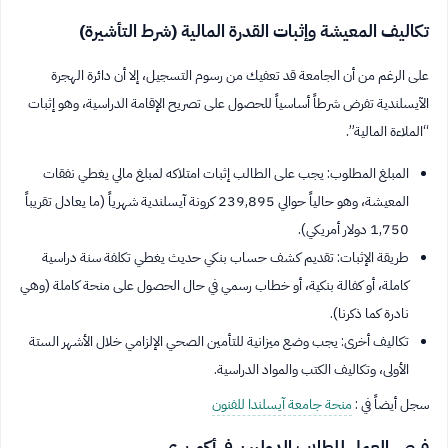
تكاليف المعيشة وإثبات القدرة المالية (شرط التأشيرة)
على الرغم من أن الجامعة قد تعفيك من رسوم التسجيل، إلا أن دائرة الهجرة
الآيسلندية تفرض شرطاً أساسياً للحصول على تصريح الإقامة الدراسية، وهو إثبات
“الملاءة المالية”.
المبلغ المطلوب: يجب على الطالب إثبات امتلاكه لمبلغ مالي يغطي نفقات
المعيشة، وهو حالياً حوالي 239,895 كرونة آيسلندية شهرياً (ما يعادل تقريباً
1,750 دولار أمريكي).
طريقة الإثبات: تقديم كشف حساب بنكي حديث يغطي تكلفة سنة دراسية
كاملة، أو كفالة بنكية، أو خطاب رسمي في حال الحصول على منحة كاملة (وهي
نادرة كما ذكرنا).
تكاليف أخرى: يجب وضع ميزانية للتأمين الصحي الإلزامي خلال الأشهر الستة
الأولى، وتكاليف الكتب والمواد الدراسية.
سجل أيضاً في :
منحة جامعة آيسلندا للفنون
فرص العمل للطلاب الدوليين في أكوريري