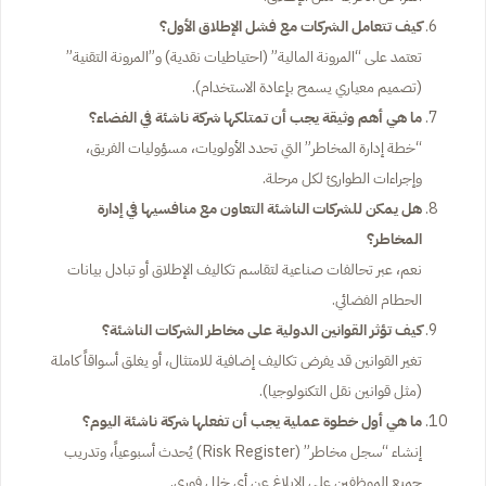
كيف تتعامل الشركات مع فشل الإطلاق الأول؟
تعتمد على “المرونة المالية” (احتياطيات نقدية) و”المرونة التقنية”
(تصميم معياري يسمح بإعادة الاستخدام).
ما هي أهم وثيقة يجب أن تمتلكها شركة ناشئة في الفضاء؟
“خطة إدارة المخاطر” التي تحدد الأولويات، مسؤوليات الفريق،
وإجراءات الطوارئ لكل مرحلة.
هل يمكن للشركات الناشئة التعاون مع منافسيها في إدارة
المخاطر؟
نعم، عبر تحالفات صناعية لتقاسم تكاليف الإطلاق أو تبادل بيانات
الحطام الفضائي.
كيف تؤثر القوانين الدولية على مخاطر الشركات الناشئة؟
تغير القوانين قد يفرض تكاليف إضافية للامتثال، أو يغلق أسواقاً كاملة
(مثل قوانين نقل التكنولوجيا).
ما هي أول خطوة عملية يجب أن تفعلها شركة ناشئة اليوم؟
إنشاء “سجل مخاطر” (Risk Register) يُحدث أسبوعياً، وتدريب
جميع الموظفين على الإبلاغ عن أي خلل فوري.