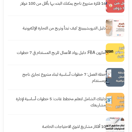
16 فكرة مشروع ناجح يمكنك البدء بها بأقل من 100 دولار
دليل الدروبشيبينغ: كيف تبدأ وتربح من التجارة الإلكترونية
أمازون FBA: دليل رواد الأعمال للربح المستدام في 7 خطوات
خطة العمل: 7 خطوات أساسية لبناء مشروع تجاري ناجح
ومستدام
دليلك الشامل لتعلم مخطط غانت: 5 خطوات أساسية لإدارة
مشاريعك
10 أفكار مشاريع لذوي الاحتياجات الخاصة