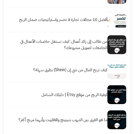
أفضل 10 مجالات تجارة لا تخسر واستراتيجيات ضمان الربح
من طالب إلى رائد أعمال: كيف تستغل حاضنات الأعمال في
الجامعات لتمويل مشروعك؟
كيف تربح المال من شي إن (Shein) بطرق سهلة؟
كيفية الربح من موقع Etsy | دليلك الشامل
ما هو الفرق بين الدروب شيبينج والافلييت وأيهما مربح أكثر؟