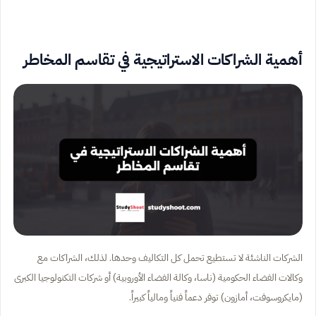
أهمية الشراكات الاستراتيجية في تقاسم المخاطر
الشركات الناشئة لا تستطيع تحمل كل التكاليف وحدها. لذلك، الشراكات مع
وكالات الفضاء الحكومية (ناسا، وكالة الفضاء الأوروبية) أو شركات التكنولوجيا الكبرى
(مايكروسوفت، أمازون) توفر دعماً فنياً ومالياً كبيراً.