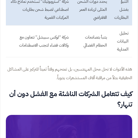
التنبؤ
يحدد دورات الشحن
شركة “أستروبوتيك” تستخدم نماذج ذكاء
بفشل
المثلى لزيادة العمر
اصطناعي لضبط شحن بطاريات
البطاريات
الافتراضي
المركبات القمرية
تحليل
يتنبأ بتصادمات
شركة “لوكس سبيشل” تتعاون مع
البيانات
الحطام الفضائي
وكالات فضاء لتجنب الاصطدامات
المدارية
هذه الأدوات لا تحل محل المهندسين، بل تمنحهم وقتاً ثميناً للتركيز على المشاكل
الحقيقية بدلاً من مراقبة آلاف المستشعرات يدوياً.
كيف تتعامل الشركات الناشئة مع الفشل دون أن
تنهار؟