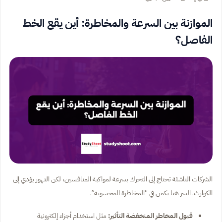
الموازنة بين السرعة والمخاطرة: أين يقع الخط
الفاصل؟
الشركات الناشئة تحتاج إلى التحرك بسرعة لمواكبة المنافسين، لكن التهور يؤدي إلى
الكوارث. السر هنا يكمن في “المخاطرة المحسوبة”.
قبول المخاطر المنخفضة التأثير:
مثل استخدام أجزاء إلكترونية