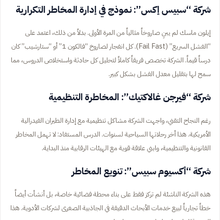
شركة “سبيس إكس”: نموذج في إدارة المخاطر التكرارية
إيلون ماسك لم يبنِ صاروخاً مثالياً من المرة الأولى. بدلاً من ذلك، اعتمد على
“الفشل السريع” (Fail Fast). كل انفجار لصاروخ “فالكون 1” أو “ستارشيب” كان
درساً قيماً. الشركة تخصص فريقاً كاملاً لتحليل كل حادثة واستخلاص الدروس، مما
سمح لها بتقليل معدل الفشل بشكل كبير.
شركة “فيرجن غالاكتيك”: المخاطرة التنظيمية
رغم النجاح التقني، واجهت الشركة مشاكل تنظيمية مع إدارة الطيران الفيدرالية
الأمريكية. هذا أخر رحلاتها السياحية لسنوات. الدرس المستفاد: لا تهمل المخاطر
القانونية والتنظيمية، وابني علاقة قوية مع الهيئات الرقابية منذ البداية.
شركة “أكسيوم سبيس”: تنويع المخاطر
هذه الشركة الناشئة لم تركز فقط على بناء محطة فضائية خاصة، بل أنشأت أيضاً
خطاً تجارياً لبيع خدمات الأبحاث الدقيقة في الجاذبية الصغرى لشركات الأدوية. هذا