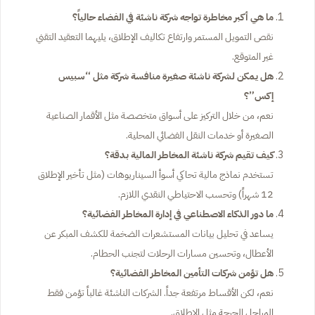
ما هي أكبر مخاطرة تواجه شركة ناشئة في الفضاء حالياً؟
نقص التمويل المستمر وارتفاع تكاليف الإطلاق، يليهما التعقيد التقني
غير المتوقع.
هل يمكن لشركة ناشئة صغيرة منافسة شركة مثل “سبيس
إكس”؟
نعم، من خلال التركيز على أسواق متخصصة مثل الأقمار الصناعية
الصغيرة أو خدمات النقل الفضائي المحلية.
كيف تقيم شركة ناشئة المخاطر المالية بدقة؟
تستخدم نماذج مالية تحاكي أسوأ السيناريوهات (مثل تأخير الإطلاق
12 شهراً) وتحسب الاحتياطي النقدي اللازم.
ما دور الذكاء الاصطناعي في إدارة المخاطر الفضائية؟
يساعد في تحليل بيانات المستشعرات الضخمة للكشف المبكر عن
الأعطال، وتحسين مسارات الرحلات لتجنب الحطام.
هل تؤمن شركات التأمين المخاطر الفضائية؟
نعم، لكن الأقساط مرتفعة جداً. الشركات الناشئة غالباً تؤمن فقط
المراحل الحرجة مثل الإطلاق.