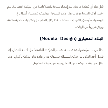
قبل بناء أي قطعة مادية، يتم إنشاء نسخة رقمية كاملة من المركبة الفضائية. يتم
اختبار آلاف السيناريوهات على هذه النسخة: عواصف شمسية، أعطال في
البرمجيات، أو حتى انفجارات محتملة. هذا يقلل الحاجة إلى اختبارات مادية مكلفة
ويوفر شهوراً من الوقت.
البناء المعياري (Modular Design)
بدلاً من بناء مركبة واحدة ضخمة، تصمم الشركات الناشئة أجزاء قابلة للتبديل. إذا
فشل أحد المكونات، يمكن استبداله بسهولة دون إعادة بناء المركبة بأكملها. هذا
يقلل من وقت التوقف عن العمل ويزيد من مرونة المشروع.