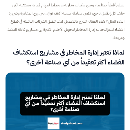
تطلق أقماراً صناعية، وتبني مركبات مدارية، وتخطط لمهام قمرية مستقلة. لكن
خلف كل إطلاق ناجح، تكمن معادلة صعبة: كيف توازن بين روح المغامرة وضرورة
البقاء المالي؟ هذه المقالة تشرح بالتفصيل كيف تطبق الشركات الناشئة في قطاع
الفضاء استراتيجيات إدارة المخاطر لتحويل الأحلام الكبيرة إلى مشاريع قابلة للتنفيذ
ومربحة.
لماذا تعتبر إدارة المخاطر في مشاريع استكشاف
الفضاء أكثر تعقيداً من أي صناعة أخرى؟