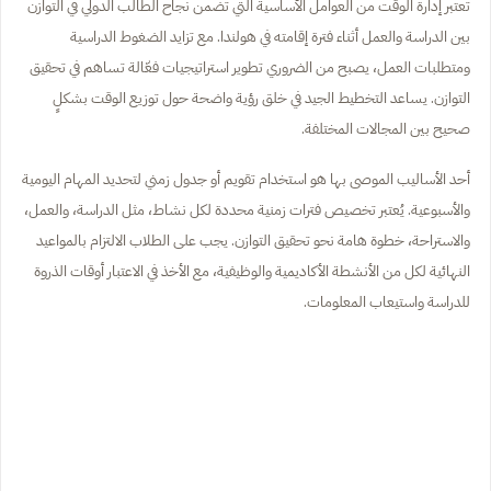
تعتبر إدارة الوقت من العوامل الأساسية التي تضمن نجاح الطالب الدولي في التوازن
بين الدراسة والعمل أثناء فترة إقامته في هولندا. مع تزايد الضغوط الدراسية
ومتطلبات العمل، يصبح من الضروري تطوير استراتيجيات فعّالة تساهم في تحقيق
التوازن. يساعد التخطيط الجيد في خلق رؤية واضحة حول توزيع الوقت بشكلٍ
صحيح بين المجالات المختلفة.
أحد الأساليب الموصى بها هو استخدام تقويم أو جدول زمني لتحديد المهام اليومية
والأسبوعية. يُعتبر تخصيص فترات زمنية محددة لكل نشاط، مثل الدراسة، والعمل،
والاستراحة، خطوة هامة نحو تحقيق التوازن. يجب على الطلاب الالتزام بالمواعيد
النهائية لكل من الأنشطة الأكاديمية والوظيفية، مع الأخذ في الاعتبار أوقات الذروة
للدراسة واستيعاب المعلومات.