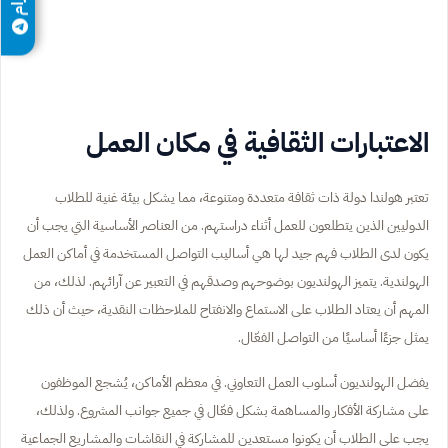
الاعتبارات الثقافية في مكان العمل
تعتبر هولندا دولة ذات ثقافة متعددة ومتنوعة، مما يشكل بيئة غنية للطلاب
الدوليين الذين يتطلعون للعمل أثناء دراستهم. من العناصر الأساسية التي يجب أن
يكون لدى الطلاب فهم جيد لها هي أساليب التواصل المستخدمة في أماكن العمل
الهولندية. يتميز الهولنديون بوضوحهم وصدقهم في التعبير عن آرائهم. لذلك، من
المهم أن يعتاد الطلاب على الاستماع والانفتاح للملاحظات النقدية، حيث أن ذلك
يمثل جزءًا أساسيًا من التواصل الفعّال.
يفضل الهولنديون أسلوب العمل التعاوني. في معظم الأماكن، يُشجع الموظفون
على مشاركة الأفكار والمساهمة بشكل فعّال في جميع جوانب المشروع. ولذلك،
يجب على الطلاب أن يكونوا مستعدين للمشاركة في النقاشات والمشاريع الجماعية