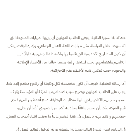
عند كتابة السيرة الذاتية، ينبغي للطلاب الدوليين أن يبرزوا المهارات المتنوعة التي
اكتسبوها خلال الدراسة، مثل مهارات اللغة، العمل الجماعي، وإدارة الوقت. يمكن
أن تكون المشاريع الأكاديمية التي قاموا بها والأنشطة اللامنهجية دليلاً على
التزامهم واهتمامهم. يجب استخدام لغة رسمية خالية من الأخطاء الإملائية
والنحوية، حيث تعكس هذه الأخطاء عدم الاحترافية.
أما رسالة التغطية، فيجب أن تكون مخصصة لكل وظيفة أو برنامج متقدم إليه. هنا،
يجب على الطلاب الدوليين توضيح سبب اهتمامهم بالشركة أو المؤسسة وكيف
تسهم خبراتهم الأكاديمية في تلبية متطلبات الوظيفة. دمج أهدافهم المهنية مع
قيم الشركة يمكن أن يخلق توافقًا وجاذبية أكبر. من الضروري أيضًا أن يظهروا
حماسهم واهتمامهم بالعمل، لأن هذا العنصر غالباً ما يجذب انتباه أصحاب العمل.
في النهاية، تعتبر السيرة الذاتية ورسالة التغطية بوابة الدخول لعالم العمل في