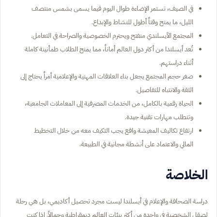
في الصيف، تستمر الإضاءة طوال اليوم فيما يسمى بشمس منتصف
الليل، ما يمنح وقتاً أطول للنشاط والإبداع.
المجتمع الآيسلندي منفتح ويحترم الخصوصية والصراحة في التعامل.
تُعد أيسلندا من أكثر دول العالم أماناً، مما يمنح الطلاب طمأنينة كاملة
أثناء دراستهم.
صغر حجم المجتمع يجعل بناء العلاقات المهنية والإعلامية أمراً يحتاج إلى
الثقة والانتباه للتفاصيل.
الحياة رقمية بالكامل، من الخدمات المصرفية إلى المعاملات الجامعية،
وتتطلب مهارات تقنية جيدة.
ارتفاع تكاليف المعيشة واقع يجب التكيف معه من خلال التخطيط
المالي والاعتماد على أنشطة مجانية في الطبيعة.
الخلاصة
دراسة الصحافة والإعلام في أيسلندا ليست مجرد تحصيل أكاديمي، بل هي رحلة
لصقل الشخصية في واحدة من أكثر بيئات العالم ديمقراطية وجمالاً. إذا كنت