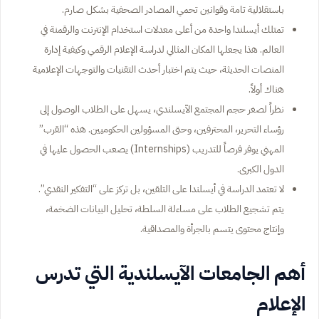
باستقلالية تامة وقوانين تحمي المصادر الصحفية بشكل صارم.
تمتلك أيسلندا واحدة من أعلى معدلات استخدام الإنترنت والرقمنة في
العالم. هذا يجعلها المكان المثالي لدراسة الإعلام الرقمي وكيفية إدارة
المنصات الحديثة، حيث يتم اختبار أحدث التقنيات والتوجهات الإعلامية
هناك أولاً.
نظراً لصغر حجم المجتمع الآيسلندي، يسهل على الطلاب الوصول إلى
رؤساء التحرير، المحترفين، وحتى المسؤولين الحكوميين. هذه “القرب”
المهني يوفر فرصاً للتدريب (Internships) يصعب الحصول عليها في
الدول الكبرى.
لا تعتمد الدراسة في أيسلندا على التلقين، بل تركز على “التفكير النقدي”.
يتم تشجيع الطلاب على مساءلة السلطة، تحليل البيانات الضخمة،
وإنتاج محتوى يتسم بالجرأة والمصداقية.
أهم الجامعات الآيسلندية التي تدرس
الإعلام