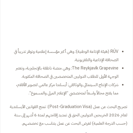
RÚV (هيئة الإذاعة الوطنية): وهي أكبر مؤسسة إعلامية وتوفر تدريباً في
الصحافة الإذاعية والتلفزيونية.
The Reykjavík Grapevine: وهي منصة ناطقة بالإنجليزية، وتعتبر
الوجهة الأولى للطلاب الدوليين المتخصصين في الصحافة المكتوبة.
شركات الإنتاج السينمائي والوثائقي: أيسلندا مركز عالمي لتصوير الأفلام،
مما يفتح مجالاً واسعاً لمتخصصي “الإعلام المرئي والمسموع”.
تصريح البحث عن عمل (Post-Graduation Visa): تمنح القوانين الآيسلندية
لعام 2026 الخريجين الدوليين الحق في تمديد إقامتهم لمدة 6 أشهر إلى سنة
(حسب الدرجة العلمية) لغرض البحث عن عمل يتناسب مع تخصصهم.