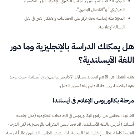
التركيز: للطلاب المهتمين بالجانب البصري للإعلام، مثل “التصميم
الجرافيكي” و”الاتصال البصري”.
الميزة: بيئة إبداعية بحتة تركز على الجماليات والابتكار الفني في نقل
الرسالة الإعلامية.
هل يمكنك الدراسة بالإنجليزية وما دور
اللغة الآيسلندية؟
هذه النقطة هي الأهم لتحديد مسارك الأكاديمي والمهني في أيسلندا، حيث توجد
تفرقة واضحة بين لغة التعليم ولغة سوق العمل:
مرحلة بكالوريوس الإعلام في أيسلندا
الغالبية العظمى من برامج البكالوريوس في الجامعات الحكومية (مثل جامعة
أيسلندا) تُدرس باللغة الآيسلندية. قد تجد بعض المقررات بالإنجليزية، لكن الدرجة
العلمية كاملة تتطلب إتقان اللغة المحلية. لذا، يضطر الطلاب الدوليون غالباً لدراسة