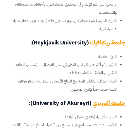
برامجها على دور الإعلام في المجتمع الديمقراطي، وأخلاقيات الصحافة،
والاستقصاء.
الميزة: الدراسة شبه مجانية (رسوم تسجيل فقط)، وتتمتع بسمعة بحثية
عالمية قوية.
جامعة ريكيافيك
(Reykjavik University):
النوع: خاصة.
التركيز: تركز أكثر على الجانب التطبيقي، مثل الاتصال المؤسسي، الإعلام
الرقمي، والعلاقات العامة (PR).
الميزة: تمتلك علاقات قوية مع قطاع الأعمال والصناعة، وتوفر مرافق
تقنية حديثة جداً لإنتاج المحتوى.
جامعة أكوريري
(University of Akureyri):
النوع: حكومية (تقع في شمال البلاد).
التركيز: تنفرد بتقديم برنامج فريد يجمع بين “الدراسات الإعلامية” و”اللغة