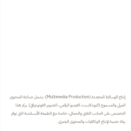
إنتاج الوسائط المتعددة (Multimedia Production): يشمل صناعة المحتوى
المرئي والمسموع (البودكاست، الفيديو الرقمي، التصوير الفوتوغرافي). يركز هذا
التخصص على الجانب التقني والجمالي، خاصة مع الطبيعة الآيسلندية التي توفر
بيئة خصبة لإنتاج الوثائقيات والمحتوى البصري.