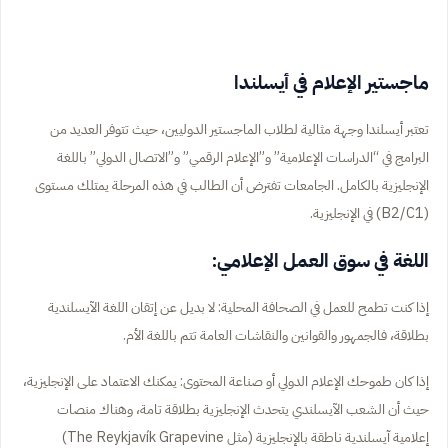
ماجستير الإعلام في أيسلندا
تعتبر أيسلندا وجهة مثالية لطلاب الماجستير الدوليين، حيث تتوفر العديد من
البرامج في “الدراسات الإعلامية” و”الإعلام الرقمي” و”الاتصال الدولي” باللغة
الإنجليزية بالكامل. الجامعات تفترض أن الطالب في هذه المرحلة يمتلك مستوى
(B2/C1) في الإنجليزية.
اللغة في سوق العمل الإعلامي:
إذا كنت تطمح للعمل في الصحافة المحلية: لا بديل عن إتقان اللغة الآيسلندية
بطلاقة، فالجمهور والقوانين والنقاشات العامة تتم باللغة الأم.
إذا كان طموحك الإعلام الدولي أو صناعة المحتوى: يمكنك الاعتماد على الإنجليزية،
حيث أن الشعب الآيسلندي يتحدث الإنجليزية بطلاقة تامة، وهناك منصات
إعلامية آيسلندية ناطقة بالإنجليزية (مثل
The Reykjavík Grapevine
)