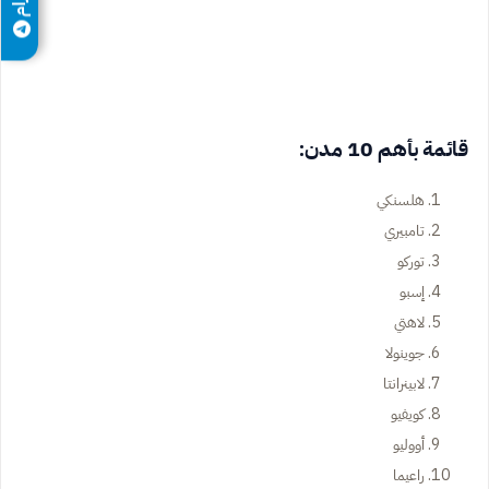
قائمة بأهم 10 مدن:
هلسنكي
تامبيري
توركو
إسبو
لاهتي
جوينولا
لابينرانتا
كويفيو
أووليو
راعيما