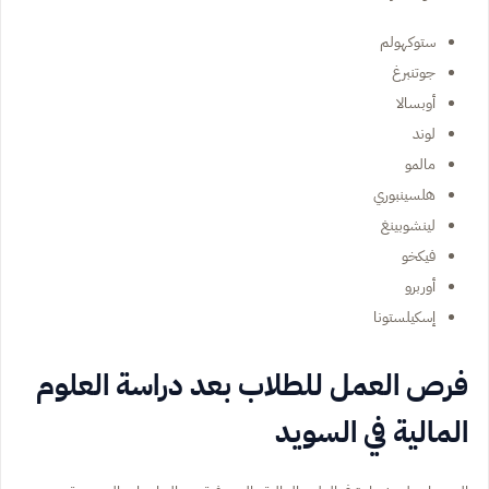
ستوكهولم
جوتنبرغ
أوبسالا
لوند
مالمو
هلسينبوري
لينشوبينغ
فيكخو
أوربرو
إسكيلستونا
فرص العمل للطلاب بعد دراسة العلوم
المالية في السويد