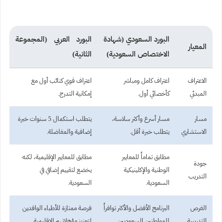
البورد السعودي (شهادة
البورد العربي (المجموعة
المعيار
الاختصاص السعودية)
الثانية)
الاعتراف
اعتراف كامل ومباشر
اعتراف قوي كنائب أول مع
المبدئي
كأخصائي أول.
إمكانية التدرج.
مسار
مسار أسرع وأكثر سلاسة،
يتطلب استكمال 5 سنوات خبرة
الاستشاري
يتطلب خبرة أقل.
إضافية والمفاضلة.
مطابق تماماً للمعايير
مطابق للمعايير الإقليمية، لكنه
جودة
الوطنية والإكلينيكية
يخضع لتقييم إضافي في
التدريب
السعودية.
السعودية.
الفرص
البرنامج الأفضل والأكثر توافراً
فرصة ممتازة للأطباء الوافدين
التدريبية
للمواطنين السعوديين.
لتعزيز مؤهلاتهم الإقليمية.