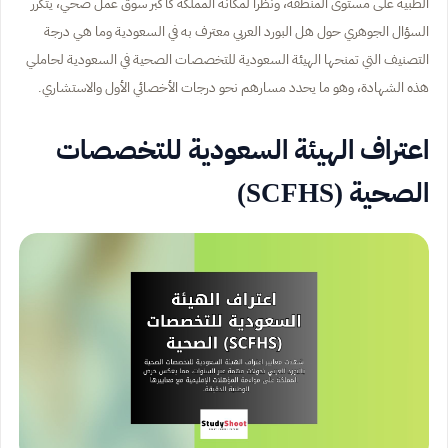
الطبية على مستوى المنطقة، ونظراً لمكانة المملكة كأكبر سوق عمل صحي، يتكرر
السؤال الجوهري حول هل البورد العربي معترف به في السعودية وما هي درجة
التصنيف التي تمنحها الهيئة السعودية للتخصصات الصحية في السعودية لحاملي
هذه الشهادة، وهو ما يحدد مسارهم نحو درجات الأخصائي الأول والاستشاري.
اعتراف الهيئة السعودية للتخصصات
الصحية (SCFHS)