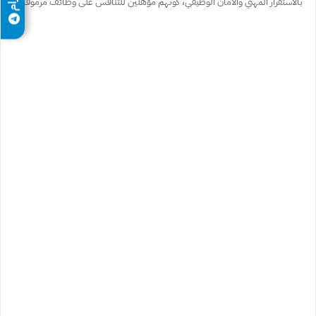
بالاستقرار المهني والأمان الوظيفي، كونهم مؤهلين للتنافس على وظائف مرموقة.