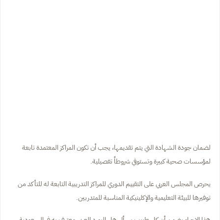
لضمان جودة الشهادة التي يتم تقديمها، يجب أن تكون المراكز المعتمدة تابعة
لمؤسسات صحية كبيرة وتستوفي شروطاً تفصيلية.
يحرص المجلس العربي على التقييم الدوري للمراكز التدريبية التابعة له للتأكد من
توفيرها للبيئة التعليمية والإكلينيكية المناسبة للمتدربين.
هذا الإجراء يضمن أن كل طبيب يسأل هل البورد العربي معترف به في السعودية