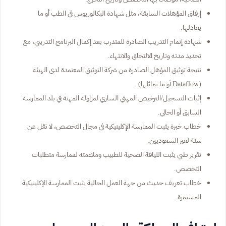
إرفاق المؤهلات السابقة، مثل شهادة البكالوريوس في الطب أو ما
يعادلها.
شهادة إتمام التدريب الصادرة للمتدرب بعد إكمال البرنامج التدريبي، مع
تحديد مدته وتاريخ الالتحاق والانتهاء.
نتيجة توثيق المؤهل الصادرة من شركة التوثيق المعتمدة لدى الهيئة
(Dataflow أو ما يماثلها).
إثبات التسجيل/الترخيص المهني الساري لمزاولة المهنة في بلد الممارسة
السابق أو الحالي.
خطاب خبرة يثبت الممارسة الإكلينيكية في مجال التخصص، لا تقل عن
سنة لغير السعوديين.
تقرير طبي يثبت اللياقة الصحية للطبيب وملاءمته لممارسة متطلبات
التخصص.
خطاب تعريف حديث من جهة العمل الحالية يثبت الممارسة الإكلينيكية
المستمرة.