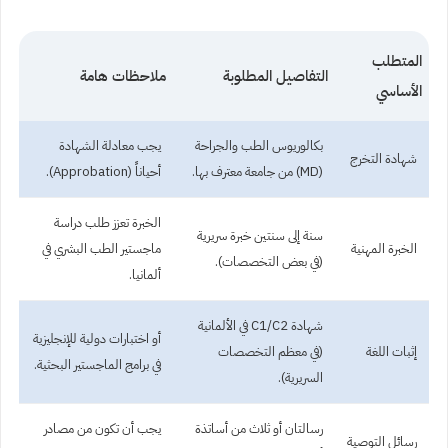
المتطلب
التفاصيل المطلوبة
ملاحظات هامة
الأساسي
بكالوريوس الطب والجراحة
يجب معادلة الشهادة
شهادة التخرج
(MD) من جامعة معترف بها.
أحياناً (Approbation).
الخبرة تعزز طلب دراسة
سنة إلى سنتين خبرة سريرية
الخبرة المهنية
ماجستير الطب البشري في
(في بعض التخصصات).
ألمانيا.
شهادة C1/C2 في الألمانية
أو اختبارات دولية للإنجليزية
إثبات اللغة
(في معظم التخصصات
في برامج الماجستير البحثية.
السريرية).
رسالتان أو ثلاث من أساتذة
يجب أن تكون من مصادر
رسائل التوصية