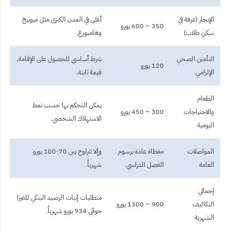
الإيجار (غرفة في
أغلى في المدن الكبرى مثل ميونيخ
350 – 600 يورو
سكن طلاب)
وهامبورغ.
التأمين الصحي
شرط أساسي للحصول على الإقامة،
120 يورو
الإلزامي
قيمة ثابتة.
الطعام
يمكن التحكم بها حسب نمط
والاحتياجات
300 – 450 يورو
الاستهلاك الشخصي.
اليومية
المواصلات
مغطاة عادة برسوم
وإلا تتراوح بين 70-100 يورو
العامة
الفصل الدراسي.
شهرياً.
إجمالي
متطلبات إثبات الرصيد البنكي للفيزا
التكاليف
900 – 1300 يورو
حوالي 934 يورو شهرياً.
الشهرية