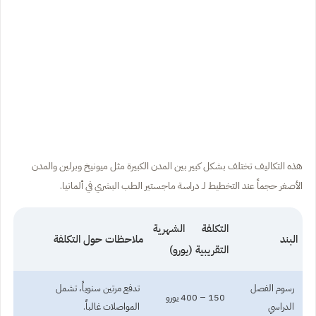
هذه التكاليف تختلف بشكل كبير بين المدن الكبيرة مثل ميونيخ وبرلين والمدن
الأصغر حجماً عند التخطيط لـ دراسة ماجستير الطب البشري في ألمانيا.
التكلفة الشهرية
البند
ملاحظات حول التكلفة
التقريبية (يورو)
رسوم الفصل
تدفع مرتين سنوياً، تشمل
150 – 400 يورو
الدراسي
المواصلات غالباً.