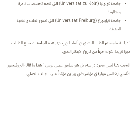
جامعة كولونيا (Universität zu Köln) التي تقدم تخصصات نادرة
ومطلوبة.
جامعة فرايبورغ (Universität Freiburg) التي تدمج الطب والتقنية
الحديثة.
“دراسة ماجستير الطب البشري في ألمانيا في إحدى هذه الجامعات تمنح الطالب
ميزة فريدة لكونه جزءاً من تاريخ الابتكار الطبي.
البحث هنا ليس مجرد دراسة، بل هو تطبيق عملي يومي.” هذا ما قاله البروفيسور
الألماني (هانس مولر) في مؤتمر طبي ببرلين مؤكداً على الجانب العملي.