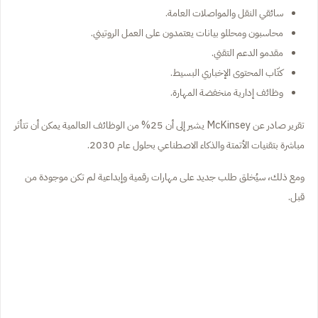
سائقي النقل والمواصلات العامة.
محاسبون ومحللو بيانات يعتمدون على العمل الروتيني.
مقدمو الدعم التقني.
كتّاب المحتوى الإخباري البسيط.
وظائف إدارية منخفضة المهارة.
تقرير صادر عن McKinsey يشير إلى أن 25% من الوظائف العالمية يمكن أن تتأثر
مباشرة بتقنيات الأتمتة والذكاء الاصطناعي بحلول عام 2030.
ومع ذلك، سيُخلق طلب جديد على مهارات رقمية وإبداعية لم تكن موجودة من
قبل.