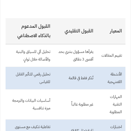
القبول المدعوم
المعيار
القبول التقليدي
بالذكاء الاصطناعي
يقرأها مسؤول بشري بحد
تحليل آلي للسياق والبنية
تقييم المقالات
أقصى 3 دقائق
والأصالة خلال ثوانٍ
الأنشطة
تحليل رقمي للتأثير القابل
تُذكر فقط في قائمة
اللامنهجية
للقياس
المهارات
أساسيات البيانات والبرمجة
التقنية
غير مطلوبة غالباً
ميزة تنافسية
المطلوبة
اختبارات
تفاعلية تتكيف مع مستوى
ثابتة (مثل SAT)