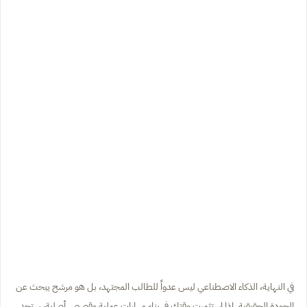
في النهاية، الذكاء الاصطناعي ليس عدواً للطالب المجتهد، بل هو مرشح يبحث عن
الجودة الحقيقية. إذا استثمرت وقتك في بناء مهارات عملية وقصص أصلية، ستجد