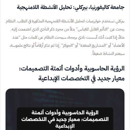
جامعة كاليفورنيا، بيركلي: تحليل الأنشطة اللامنهجية
بيركلي تستخدم خوارزميات لتحليل الأنشطة اللامنهجية المذكورة في الطلب. النظام
يبحث عن “التأثير القابل للقياس” بدلاً من مجرد ذكر النادي الذي انضممت إليه.
مثلاً، إذا كتبت أنك أسست نادي برمجة، سيبحث النظام عن كلمات مثل “عدد
الأعضاء” أو “المشاريع المنفذة” أو “الجوائز”. إذا لم تذكر أرقاماً أو نتائج ملموسة،
سيعتبر النشاط ضعيفاً.
الرؤية الحاسوبية وأدوات أتمتة التصميمات:
معيار جديد في التخصصات الإبداعية