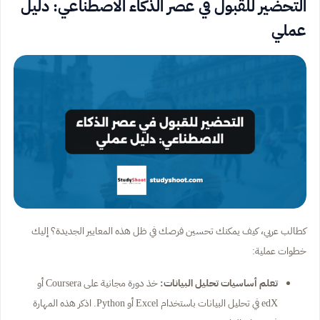
التحضير للقبول في عصر الذكاء الاصطناعي: دليل
عملي
كطالب عربي، كيف يمكنك تحسين فرصك في ظل هذه المعايير الجديدة؟ إليك
خطوات عملية:
تعلم أساسيات تحليل البيانات:
خذ دورة مجانية على Coursera أو
edX في تحليل البيانات باستخدام Excel أو Python. اذكر هذه المهارة