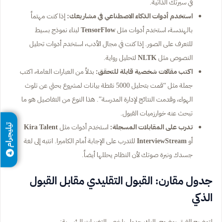
في سيرتك الذاتية.
استخدم أدوات الذكاء الاصطناعي في مشاريعك:
إذا كنت مهتماً
بالهندسة، استخدم أدوات مثل
TensorFlow
لبناء نموذج بسيط
للتعرف على الصور. إذا كنت في مجال الأدب، استخدم أدوات تحليل
النصوص مثل
NLTK
لتحليل رواية.
اكتب مقالات شخصية قابلة للتحقق:
بدلاً من العبارات العامة، اكتب
جملة مثل “قمت بتحليل 5000 نقطة بيانات لمشروع بحثي عن تلوث
الهواء، وقدمت النتائج لإدارة المدرسة”. هذا النوع من التفاصيل هو ما
تبحث عنه خوارزميات القبول.
تدرب على المقابلات المسجلة:
استخدم أدوات مثل
Kira Talent
تيليجرام
أو
InterviewStream
للتدرب على الإجابة أمام الكاميرا. انتبه إلى لغة
جسدك ونبرة صوتك لأن النظام يحللها أيضاً.
جدول مقارن: القبول التقليدي مقابل القبول
الذكي
لتوضيح الفرق بوضوح، إليك جدول يلخص التغييرات الرئيسية: