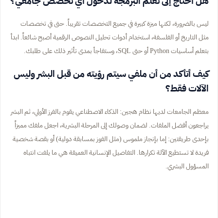
هل أحتاج إلى تعلم البرمجة لدخول أي تخصص جامعي؟
ليس بالضرورة، لكنها ميزة كبيرة في جميع التخصصات تقريباً. حتى في تخصصات
مثل التاريخ أو الفلسفة، استخدام أدوات تحليل النصوص الرقمية أصبح شائعاً. ابدأ
بتعلم أساسيات Python أو حتى SQL، وستفاجأ بمدى تأثير ذلك على طلبك.
كيف أتأكد من أن ملفي سيتم رؤيته من قبل البشر وليس
الآلات فقط؟
معظم الجامعات لديها نظام هجين: الذكاء الاصطناعي يقوم بالفرز الأولي، ثم البشر
يراجعون أفضل الملفات. لضمان وصولك إلى المرحلة البشرية، اجعل ملفك مميزاً
بإحدى طريقتين: إما بإنجاز ملموس (مثل الفوز بمسابقة دولية) أو بقصة شخصية
فريدة لا تستطيع الآلة تكرارها. التفاصيل الإنسانية العميقة هي ما يلفت انتباه
المسؤول البشري.