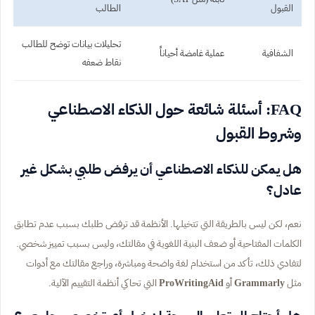
القبول
الطالب
تحليلات بيانات توضح للطالب
الشفافية
عملية غامضة أحياناً
نقاط ضعفه
FAQ: أسئلة شائعة حول الذكاء الاصطناعي
وشروط القبول
هل يمكن للذكاء الاصطناعي أن يرفض طلبي بشكل غير
عادل؟
نعم، لكن ليس بالطريقة التي تتخيلها. الأنظمة قد ترفض طلبك بسبب عدم تطابق
الكلمات المفتاحية أو ضعف البنية اللغوية في مقالتك، وليس بسبب تمييز شخصي.
لتفادي ذلك، تأكد من استخدام لغة واضحة ومباشرة، وراجع مقالتك مع أدوات
مثل
Grammarly
أو
ProWritingAid
التي تحاكي أنظمة التقييم الآلية.