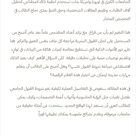
الجامعات الكبرى في أوروبا وأمريكا بدأت تستخدم أنظمة ذكاء اصطناعي لتحليل
آلاف الطلبات، وتقييم المقالات الشخصية، وحتى التنبؤ بمدى نجاح الطالب في
التخصص المختار.
هذا التغيير لم يأتِ من فراغ. مع تزايد أعداد المتقدمين عاماً بعد عام، أصبح من
المستحيل على لجان القبول البشرية مراجعة كل ملف بنفس العمق والتركيز. هنا
ظهر دور الأدوات الذكية التي تستطيع معالجة كميات هائلة من البيانات في ثوانٍ،
وتقديم توصيات مبنية على تحليلات دقيقة. لكن السؤال الأهم: كيف يعيد الذكاء
الاصطناعي صياغة شروط القبول نفسها؟ وهل أصبح على الطالب أن يتعلم
مهارات جديدة ليتمكن من اجتياز هذه الفلاتر الرقمية؟
في هذه المقالة، سنغوص في التفاصيل العملية لكيفية تغير شروط القبول الجامعي
بفضل تقنيات مثل الرؤية الحاسوبية وأدوات أتمتة التصميمات، وكيف يمكن
للطالب العربي أن يستعد لهذا الواقع الجديد. سنتحدث عن أمثلة حقيقية من
جامعات مرموقة، ونقدم نصائح ملموسة يمكنك تطبيقها فوراً.