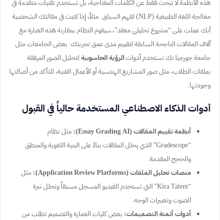
هذه الأنظمة لا تبحث فقط عن الكلمات المفتاحية، بل تستخدم تقنيات متقدمة في
معالجة اللغة الطبيعية (NLP) لفهم السياق. مثلاً، إذا كتبت في مقالتك الشخصية
أنك عملت على “مشروع تحليلي معقد”، سيقوم النظام بمقارنة هذه العبارة مع
آلاف المقالات الناجحة السابقة لتقييم مدى عمق تجربتك. بعض الجامعات مثل
جامعة جورجيا تك تستخدم أدوات
الرؤية الحاسوبية
لتحليل الصور المرفقة
بملفات الطلاب، مثل صور المشاريع الهندسية أو الأعمال الفنية، للتأكد من أصالتها
وجودتها.
أدوات الذكاء الاصطناعي المستخدمة حالياً في القبول
أنظمة تقييم المقالات (Essay Grading AI):
مثل نظام
“Gradescope” الذي يحلل المقالات بناءً على البنية اللغوية والمنطق
والحجج المقدمة.
منصات تحليل الملفات (Application Review Platforms):
مثل
“Kira Talent” التي تستخدم الفيديو المسجل مسبقاً وتحلل نبرة
الصوت وتعبيرات الوجه.
أدوات أتمتة التصميمات:
بعض كليات العمارة والتصميم تطلب من