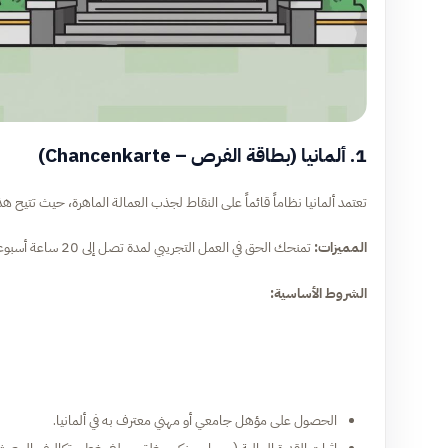
1. ألمانيا (بطاقة الفرص – Chancenkarte)
تعتمد ألمانيا نظاماً قائماً على النقاط لجذب العمالة الماهرة، حيث تتيح هذه 
المميزات:
تمنحك الحق في العمل التجريبي لمدة تصل إلى 20 ساعة أسبوعياً أثناء بحثك عن وظيفة دائمة.
الشروط الأساسية:
الحصول على مؤهل جامعي أو مهني معترف به في ألمانيا.
إثبات القدرة المالية (حساب بنكي مغلق بمبلغ يغطي تكاليف المعيش