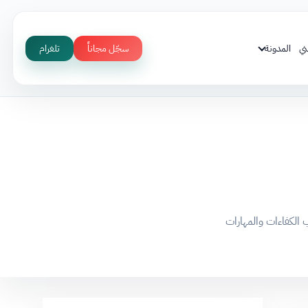
ني
المدونة
سجّل مجاناً
تلغرام