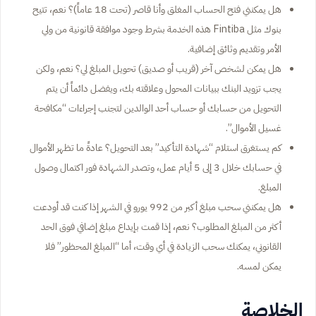
هل يمكنني فتح الحساب المغلق وأنا قاصر (تحت 18 عاماً)؟ نعم، تتيح
بنوك مثل Fintiba هذه الخدمة بشرط وجود موافقة قانونية من ولي
الأمر وتقديم وثائق إضافية.
هل يمكن لشخص آخر (قريب أو صديق) تحويل المبلغ لي؟ نعم، ولكن
يجب تزويد البنك ببيانات المحول وعلاقته بك، ويفضل دائماً أن يتم
التحويل من حسابك أو حساب أحد الوالدين لتجنب إجراءات “مكافحة
غسيل الأموال”.
كم يستغرق استلام “شهادة التأكيد” بعد التحويل؟ عادةً ما تظهر الأموال
في حسابك خلال 3 إلى 5 أيام عمل، وتصدر الشهادة فور اكتمال وصول
المبلغ.
هل يمكنني سحب مبلغ أكبر من 992 يورو في الشهر إذا كنت قد أودعت
أكثر من المبلغ المطلوب؟ نعم، إذا قمت بإيداع مبلغ إضافي فوق الحد
القانوني، يمكنك سحب الزيادة في أي وقت، أما “المبلغ المحظور” فلا
يمكن لمسه.
الخلاصة