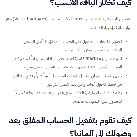
كيف تختار الباقة الأنسب؟
تقدم شركات مثل
Expatrio
وFintiba باقات مدمجة (Value Packages) توفر
مزايا مالية وإدارية للطالب:
تجميع الخدمات: الحصول على الحساب المغلق، التأمين الصحي
الحكومي، وتأمين السفر في طلب واحد.
استرداد الرسوم (Cashback): تقدم بعض الباقات استرداداً لرسوم فتح
الحساب (حوالي 80-90 يورو) عند تفعيل التأمين الصحي معهم.
تأمين السفر المجاني: تشمل الباقات المدمجة تأميناً طبياً يغطي الطالب
من لحظة دخول ألمانيا وحتى بدء الفصل الدراسي.
بطاقة الطالب الدولية (ISIC): تمنح بعض الباقات هذه البطاقة مجاناً
للحصول على خصومات عالمية.
كيف تقوم بتفعيل الحساب المغلق بعد
وصولك إلى ألمانيا؟