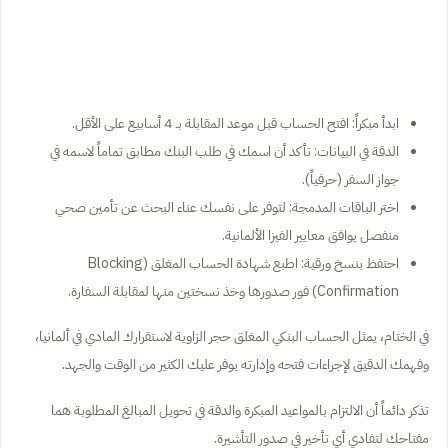
ابدأ مبكراً: افتح الحساب قبل موعد المقابلة بـ 4 أسابيع على الأقل.
الدقة في البيانات: تأكد أن اسمك في طلب البنك مطابق تماماً لاسمه في
جواز السفر (حرفياً).
اختر الباقات المدمجة: لتوفر على نفسك عناء البحث عن تأمين صحي
منفصل يوافق معايير الفيزا الألمانية.
احتفظ بنسخ ورقية: اطبع شهادة الحساب المغلق (Blocking
Confirmation) فور صدورها وخذ نسختين منها لمقابلة السفارة.
في الختام، يمثل الحساب البنكي المغلق حجر الزاوية لاستقرارك المادي في ألمانيا،
وفهمك الدقيق لإجراءات فتحه وإدارته يوفر عليك الكثير من الوقت والجهد.
تذكر دائماً أن الالتزام بالمواعيد المبكرة والدقة في تحويل المبالغ المطلوبة هما
مفتاحك لتفادي أي تأخير في صدور التأشيرة.