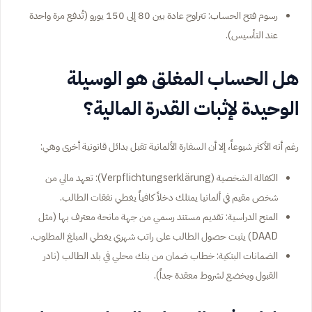
رسوم فتح الحساب: تتراوح عادة بين 80 إلى 150 يورو (تُدفع مرة واحدة
عند التأسيس).
هل الحساب المغلق هو الوسيلة
الوحيدة لإثبات القدرة المالية؟
رغم أنه الأكثر شيوعاً، إلا أن السفارة الألمانية تقبل بدائل قانونية أخرى وهي:
الكفالة الشخصية (Verpflichtungserklärung): تعهد مالي من
شخص مقيم في ألمانيا يمتلك دخلاً كافياً يغطي نفقات الطالب.
المنح الدراسية: تقديم مستند رسمي من جهة مانحة معترف بها (مثل
DAAD) يثبت حصول الطالب على راتب شهري يغطي المبلغ المطلوب.
الضمانات البنكية: خطاب ضمان من بنك محلي في بلد الطالب (نادر
القبول ويخضع لشروط معقدة جداً).