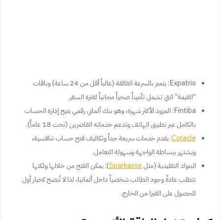
Expatrio: يتميز بالسرعة الفائقة (غالباً أقل من 24 ساعة) وباقات
“القيمة” التي تشمل تأميناً صحياً مجانياً لفترة السفر.
Fintiba: المزود الأكثر شهرة، وهو بنك ألماني رقمي يتيح إدارة الحساب
بالكامل عبر تطبيق الهاتف وتدعم خدماته القاصرين (تحت 18 عاماً).
Coracle
: يقدم خدمات سريعة جداً وتكاليف فتح حساب تنافسية،
ويشتهر ببساطة الواجهة وسهولة التعامل.
البنوك التقليدية (مثل
Sparkasse
): يمكن الفتح من خلالها ولكنها
تتطلب عادةً وجود الطالب شخصياً داخل ألمانيا، لذا لا تُنصح كخيار أول
للحصول على الفيزا من الخارج.