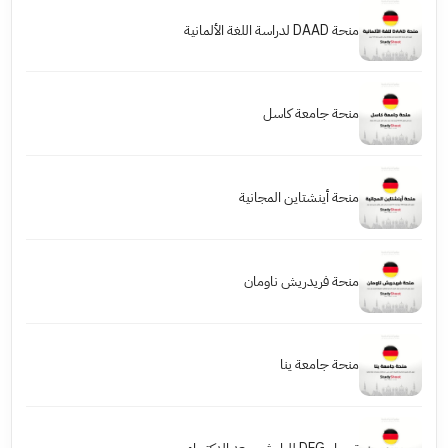
منحة DAAD لدراسة اللغة الألمانية
منحة جامعة كاسل
منحة أينشتاين المجانية
منحة فريدريش ناومان
منحة جامعة ينا