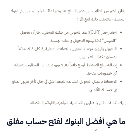
يعاني الكثير من الطلاب من نقص المبلغ عند وصوله لألمانيا بسبب رسوم البنوك
الوسيطة، ولتجنب ذلك اتبع الآتي:
اختيار خيار (OUR): عند التحويل من بنكك المحلي، اختر أن يتحمل
“المرسل” كافة رسوم التحويل والبنك الوسيط.
التحويل باليورو: تجنب التحويل بالعملات المحلية إذا كان ذلك ممكناً
لضمان دقة المبلغ باليورو.
إضافة مبلغ الاحتياط: أودع دائماً 100 يورو زيادة عن المطلوب لتغطية
أي خصومات مفاجئة.
الاحتفاظ بإيصال التحويل: لتقديمه للدعم الفني في حال تأخر ظهور المبلغ
في حسابك الألماني.
إليك تكملة المقال بالعناوين الأساسية المباشرة والقوائم المفصلة:
ما هي أفضل البنوك لفتح حساب مغلق