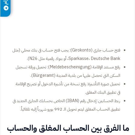
فتح حساب جاري (Girokonto): يجب فتح حساب في بنك محلي (مثل
Sparkasse، Deutsche Bank، أو بنوك رقمية مثل N26).
رفع مستند الإقامة (Meldebescheinigung): تحميل ورقة تسجيل
السكن التي تحصل عليها من بلدية المدينة (Bürgeramt).
تحميل صورة التأشيرة: رفع نسخة من تأشيرة الدخول أو تصريح الإقامة
في تطبيق البنك المغلق.
ربط الحسابين: إدخال رقم (IBAN) الخاص بحسابك الجاري الجديد في
تطبيق الحساب المغلق ليتم تحويل الـ 992 يورو شهرياً إليه تلقائياً.
ما الفرق بين الحساب المغلق والحساب