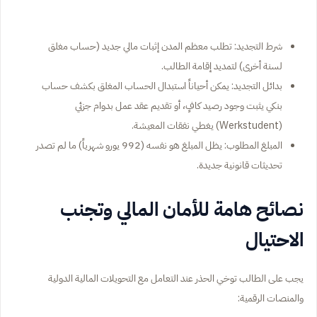
شرط التجديد: تطلب معظم المدن إثبات مالي جديد (حساب مغلق
لسنة أخرى) لتمديد إقامة الطالب.
بدائل التجديد: يمكن أحياناً استبدال الحساب المغلق بكشف حساب
بنكي يثبت وجود رصيد كافٍ، أو تقديم عقد عمل بدوام جزئي
(Werkstudent) يغطي نفقات المعيشة.
المبلغ المطلوب: يظل المبلغ هو نفسه (992 يورو شهرياً) ما لم تصدر
تحديثات قانونية جديدة.
نصائح هامة للأمان المالي وتجنب
الاحتيال
يجب على الطالب توخي الحذر عند التعامل مع التحويلات المالية الدولية
والمنصات الرقمية: