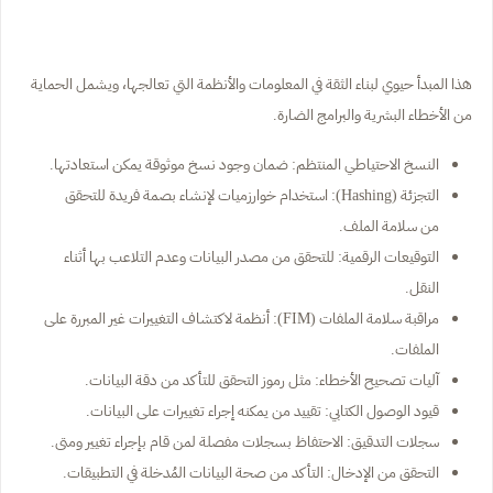
هذا المبدأ حيوي لبناء الثقة في المعلومات والأنظمة التي تعالجها، ويشمل الحماية
من الأخطاء البشرية والبرامج الضارة.
النسخ الاحتياطي المنتظم: ضمان وجود نسخ موثوقة يمكن استعادتها.
التجزئة (Hashing): استخدام خوارزميات لإنشاء بصمة فريدة للتحقق
من سلامة الملف.
التوقيعات الرقمية: للتحقق من مصدر البيانات وعدم التلاعب بها أثناء
النقل.
مراقبة سلامة الملفات (FIM): أنظمة لاكتشاف التغييرات غير المبررة على
الملفات.
آليات تصحيح الأخطاء: مثل رموز التحقق للتأكد من دقة البيانات.
قيود الوصول الكتابي: تقييد من يمكنه إجراء تغييرات على البيانات.
سجلات التدقيق: الاحتفاظ بسجلات مفصلة لمن قام بإجراء تغيير ومتى.
التحقق من الإدخال: التأكد من صحة البيانات المُدخلة في التطبيقات.