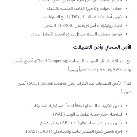
حماية الخوادم والأجهزة المادية المتصلة بالشبكة.
تكوين أنظمة كشف التسلل (IDS) لمنع الاختراقات.
تنفيذ بروتوكولات أمن قوية مثل TLS/SSL للتشفير.
مراجعة سجلات الشبكة بشكل دوري لتحديد الأنماط الشاذة.
الأمن السحابي وأمن التطبيقات
مع تزايد الاعتماد على الحوسبة السحابية (Cloud Computing)، أصبح تأمين
بيئات AWS وAzure وGCP تحدياً رئيسياً.
كما أن تأمين التطبيقات ضد الثغرات (مثل هجمات SQL Injection) أصبح
ضرورياً.
تأمين التكوينات السحابية وفقاً لمبدأ المسؤولية المشتركة.
استخدام جدار حماية تطبيقات الويب (WAF).
تأمين واجهات برمجة التطبيقات (APIs) بشكل صارم.
إجراء فحص شفرة المصدر الثابت والديناميكي (SAST/DAST).