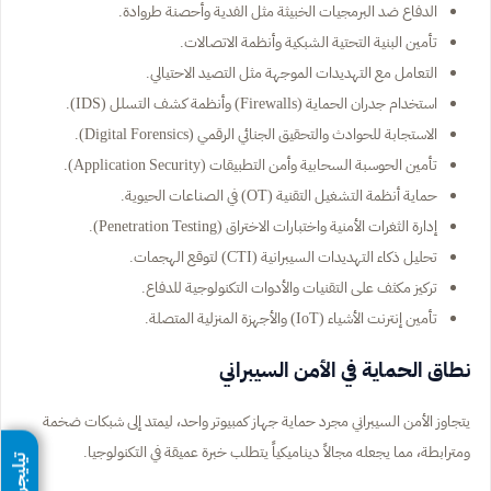
الدفاع ضد البرمجيات الخبيثة مثل الفدية وأحصنة طروادة.
تأمين البنية التحتية الشبكية وأنظمة الاتصالات.
التعامل مع التهديدات الموجهة مثل التصيد الاحتيالي.
استخدام جدران الحماية (Firewalls) وأنظمة كشف التسلل (IDS).
الاستجابة للحوادث والتحقيق الجنائي الرقمي (Digital Forensics).
تأمين الحوسبة السحابية وأمن التطبيقات (Application Security).
حماية أنظمة التشغيل التقنية (OT) في الصناعات الحيوية.
إدارة الثغرات الأمنية واختبارات الاختراق (Penetration Testing).
تحليل ذكاء التهديدات السيبرانية (CTI) لتوقع الهجمات.
تركيز مكثف على التقنيات والأدوات التكنولوجية للدفاع.
تأمين إنترنت الأشياء (IoT) والأجهزة المنزلية المتصلة.
نطاق الحماية في الأمن السيبراني
يتجاوز الأمن السيبراني مجرد حماية جهاز كمبيوتر واحد، ليمتد إلى شبكات ضخمة
ومترابطة، مما يجعله مجالاً ديناميكياً يتطلب خبرة عميقة في التكنولوجيا.
تيليجرام