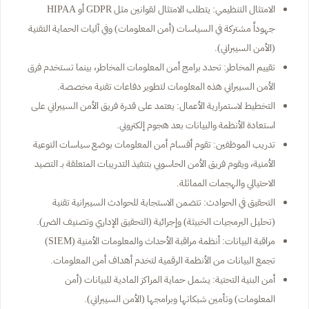
الامتثال التنظيمي: يتطلب الامتثال لقوانين مثل GDPR أو HIPAA
جهوداً مشتركة في السياسات (أمن المعلومات) وفي آليات الحماية التقنية
(الأمن السيبراني).
تقييم المخاطر: تحدد برامج أمن المعلومات المخاطر، بينما تستخدم فرق
الأمن السيبراني هذه المعلومات لتطوير دفاعات تقنية مخصصة.
التخطيط لاستمرارية الأعمال: يعتمد على قدرة فريق الأمن السيبراني على
استعادة الأنظمة والبيانات بعد هجوم إلكتروني.
تدريب الموظفين: تقوم أقسام أمن المعلومات بوضع سياسات التوعية
الأمنية، ويقوم فريق الأمن الحاسوبي بتنفيذ التدريبات المتعلقة بـ التصيد
الاحتيالي والهجمات المماثلة.
التحقيق في الحوادث: تتضمن الاستجابة للحوادث السيبرانية تقنية
(تحليل البرمجيات الخبيثة) وإجرائية (التحقيق الإداري وتصنيف الضرر).
مراقبة البيانات: أنظمة مراقبة الأحداث والمعلومات الأمنية (SIEM)
تجمع البيانات من الأنظمة الرقمية لتخدم أهداف أمن المعلومات.
أمن البنية التحتية: يشمل حماية المراكز المادية للبيانات (أمن
المعلومات) وتأمين شبكاتها وبرامجها (الأمن السيبراني).