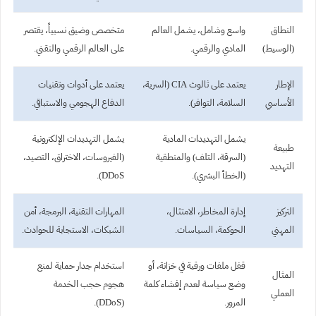
النطاق
واسع وشامل، يشمل العالم
متخصص وضيق نسبياً، يقتصر
(الوسيط)
المادي والرقمي.
على العالم الرقمي والتقني.
الإطار
يعتمد على ثالوث CIA (السرية،
يعتمد على أدوات وتقنيات
الأساسي
السلامة، التوافر).
الدفاع الهجومي والاستباقي.
يشمل التهديدات المادية
يشمل التهديدات الإلكترونية
طبيعة
(السرقة، التلف) والمنطقية
(الفيروسات، الاختراق، التصيد،
التهديد
(الخطأ البشري).
DDoS).
التركيز
إدارة المخاطر، الامتثال،
المهارات التقنية، البرمجة، أمن
المهني
الحوكمة، السياسات.
الشبكات، الاستجابة للحوادث.
قفل ملفات ورقية في خزانة، أو
استخدام جدار حماية لمنع
المثال
وضع سياسة لعدم إفشاء كلمة
هجوم حجب الخدمة
العملي
المرور.
(DDoS).