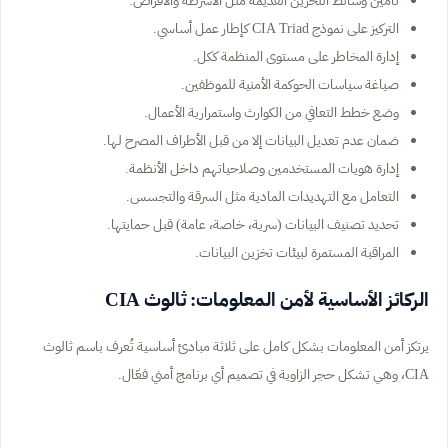
التركيز على نموذج CIA Triad كإطار عمل أساسي.
إدارة المخاطر على مستوى المنظمة ككل.
صياغة سياسات الحوكمة الأمنية للموظفين.
وضع خطط التعافي من الكوارث واستمرارية الأعمال.
ضمان عدم تعديل البيانات إلا من قبل الأطراف المصرح لها.
إدارة هويات المستخدمين وصلاحياتهم داخل الأنظمة.
التعامل مع التهديدات المادية مثل السرقة والتجسس.
تحديد تصنيف البيانات (سرية، خاصة، عامة) قبل حمايتها.
المراقبة المستمرة لبيئات تخزين البيانات.
الركائز الأساسية لأمن المعلومات: ثالوث CIA
يرتكز أمن المعلومات بشكل كامل على ثلاثة مبادئ أساسية تُعرف باسم ثالوث
CIA، وهي تشكل حجر الزاوية في تصميم أي برنامج أمني فعّال.