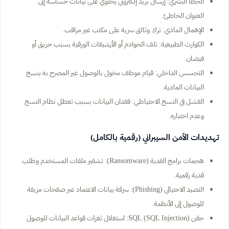
الخطأ البشري: إرسال بريد إلكتروني يحتوي على بيانات حساسة إلى
العنوان الخاطئ.
الإهمال المادي: ترك وثائق سرية على مكتب غير مراقب.
الكوارث الطبيعية: تلف الخوادم أو الأرشيفات الورقية بسبب حريق أو
فيضان.
التجسس الداخلي: قيام موظف مخول بالوصول غير المصرح به بنسخ
البيانات المادية.
الفشل في النسخ الاحتياطي: فقدان البيانات بسبب تعطل نظام النسخ
وعدم اختباره.
تهديدات الأمن السيبراني (رقمية بالكامل)
هجمات برامج الفدية (Ransomware): تشفير ملفات المستخدم وطلب
فدية رقمية.
التصيد الاحتيالي (Phishing): سرقة بيانات الاعتماد عبر صفحات مزيفة
للوصول إلى الأنظمة.
حقن SQL (SQL Injection): استغلال ثغرات قواعد البيانات للوصول