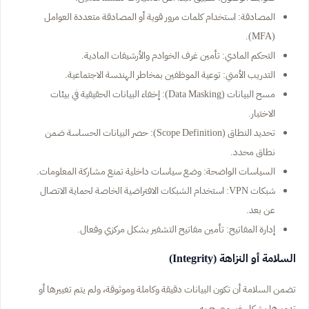
المصادقة: استخدام كلمات مرور قوية أو المصادقة متعددة العوامل
(MFA).
التحكم المادي: تأمين غرف الخوادم والأرشيفات المادية.
التدريب الأمني: توعية الموظفين بمخاطر الهندسة الاجتماعية.
مسح البيانات (Data Masking): إخفاء البيانات الحقيقية في بيئات
الاختبار.
تحديد النطاق (Scope Definition): حصر البيانات الحساسة ضمن
نطاق محدد.
السياسات الواضحة: وضع سياسات داخلية تمنع مشاركة المعلومات.
شبكات VPN: استخدام الشبكات الافتراضية الخاصة لحماية الاتصال
عن بعد.
إدارة المفاتيح: تأمين مفاتيح التشفير بشكل مركزي وفعال.
السلامة أو النزاهة (Integrity)
تضمن السلامة أن تكون البيانات دقيقة وكاملة وموثوقة، ولم يتم تغييرها أو
تدميرها بشكل غير مصرح به.