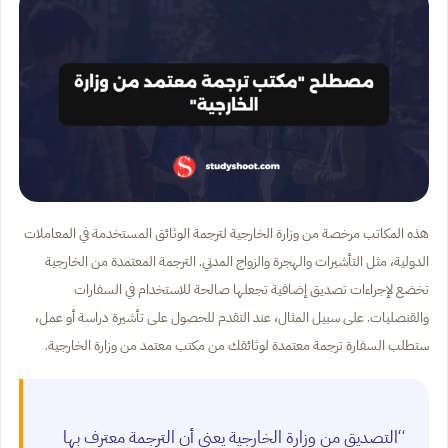
هذه المكاتب مرخصة من وزارة الخارجية لترجمة الوثائق المستخدمة في المعاملات
الدولية، مثل التأشيرات والهجرة والزواج المدني. الترجمة المعتمدة من الخارجية
تخضع لإجراءات تصديق إضافية تجعلها صالحة للاستخدام في السفارات
والقنصليات. على سبيل المثال، عند التقدم للحصول على تأشيرة دراسة أو عمل،
ستطلب السفارة ترجمة معتمدة لوثائقك من مكتب معتمد من وزارة الخارجية.
“التصديق من وزارة الخارجية يعني أن الترجمة معترف بها