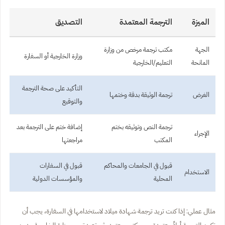
الميزة
الترجمة المعتمدة
التصديق
الجهة
مكتب ترجمة مرخص من وزارة
وزارة الخارجية أو السفارة
المانحة
التعليم/الخارجية
التأكيد على صحة الترجمة
الغرض
ترجمة الوثيقة بدقة وختمها
والتوقيع
ترجمة النص وتوثيقه بختم
إضافة ختم على الترجمة بعد
الإجراء
المكتب
مراجعتها
قبول في الجامعات والمحاكم
قبول في السفارات
الاستخدام
المحلية
والمؤسسات الدولية
مثال عملي: إذا كنت تريد ترجمة شهادة ميلاد لاستخدامها في السفارة، يجب أن
تكون الترجمة أولاً معتمدة من مكتب معتمد، ثم تصدق من وزارة الخارجية. بدون