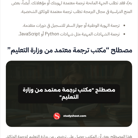
به)، فقد تطلب الجهة المانحة ترجمة معتمدة لهويتك أو مؤهلاتك. أيضاً، بعض
المنح الدراسية في مجال البرمجة تطلب ترجمة معتمدة للوثائق الشخصية.
ترجمة الهوية الوطنية أو جواز السفر للتسجيل في دورات متقدمة.
ترجمة الشهادات المهنية مثل شهادات Python أو JavaScript.
مصطلح “مكتب ترجمة معتمد من وزارة التعليم”
هذا المصطلح يعني أن المكتب حصل على ترخيص من وزارة التعليم لترجمة الوثائق