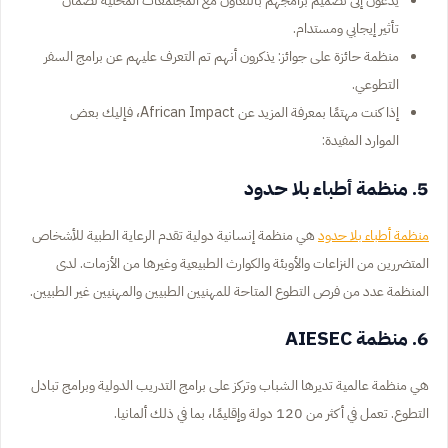
يدعون إلى تصميم برامجهم بالتعاون مع المجتمعات المحلية لضمان
تأثير إيجابي ومستدام.
منظمة حائزة على جوائز: يذكرون أنهم تم التعرف عليهم عن برامج السفر
التطوعي.
إذا كنت مهتمًا بمعرفة المزيد عن African Impact، فإليك بعض
الموارد المفيدة:
5. منظمة أطباء بلا حدود
منظمة أطباء بلا حدود
هي منظمة إنسانية دولية تقدم الرعاية الطبية للأشخاص
المتضررين من النزاعات والأوبئة والكوارث الطبيعية وغيرها من الأزمات. لدى
المنظمة عدد من فرص التطوع المتاحة للمهنيين الطبيين والمهنيين غير الطبيين.
6. منظمة AIESEC
هي منظمة عالمية تديرها الشباب وتركز على برامج التدريب الدولية وبرامج تبادل
التطوع. تعمل في أكثر من 120 دولة وإقليمًا، بما في ذلك ألمانيا.