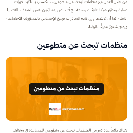
من خلال العمل مع منظمات تبحث عن متطوعين، ستكتسب بالتأكيد خبرات
عملية، وتطوّر شبكة علاقات واسعة مع أشخاص يتشاركون نفس الشغف بالقضايا
النبيلة. كما أن الانضمام إلى هذه المبادرات يرسّخ الإحساس بالمسؤولية الاجتماعية
ويمنح شعورًا عميقًا بالرضا.
منظمات تبحث عن متطوعين
هناك دائماً عدد كبير من المنظمات تبحث عن متطوعين للمساعدة في مختلف