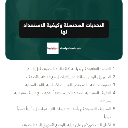
الصدمة الثقافية: قم بدراسة ثقافة البلد المضيف قبل السفر.
الحنين إلى الوطن: حافظ على التواصل مع العائلة والأصدقاء.
صعوبات اللغة: تعلم بعض العبارات الأساسية باللغة المحلية.
الظروف المعيشية المختلفة: كن مستعداً للتكيف مع ظروف معيشية
بسيطة.
المخاوف الصحية: قم بأخذ التطعيمات اللازمة واحمل تأميناً صحياً
دولياً.
الأمان الشخصي: كن على دراية بالوضع الأمني في البلد المضيف.