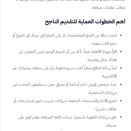
تتطلب علامات مرتفعة.
أهم الخطوات العملية للتقديم الناجح
ابحث بدقة عن المنح المتخصصة: ركز على المنح التي تهدف إلى التنوع أو
دعم فئات معينة.
اقرأ شروط الأهلية جيداً: تأكد من أن الشرط الوحيد ليس المعدل، بل
هناك بدائل واضحة.
ابدأ رسالة الدافع مبكراً: اكتب مسودة قوية تركز على شغفك وخبراتك غير
الأكاديمية.
حدد مرجعين قويين: اختر أساتذة أو مشرفي عمل يستطيعون التحدث عن
مهاراتك الشخصية.
اجمع الأدلة والمستندات الداعمة: شهادات تدريب، صور لمشاريعك، أو
مقالات نشرتها.
طور مهاراتك اللغوية باستمرار: درجات اللغة المرتفعة مؤشر قوي على
جديتك.