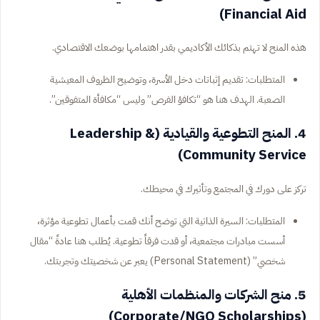
Financial Aid)
هذه المنح لا تهتم بذكائك الأكاديمي بقدر اهتمامها بوضعك الاقتصادي.
المتطلبات: تقديم إثباتات دخل الأسرة، وتوضيح الظروف المعيشية
الصعبة. الهدف هنا هو “تكافؤ الفرص” وليس “مكافأة المتفوقين”.
4. المنح التطوعية والقيادية (Leadership &
Community Service)
تركز على دورك في المجتمع وتأثيرك في محيطك.
المتطلبات: السيرة الذاتية التي توضح أنك قمت بأعمال تطوعية مؤثرة،
أسست مبادرات مجتمعية، أو قدت فرقاً تطوعية. يُطلب هنا عادةً “مقال
شخصي” (Personal Statement) يعبر عن شخصيتك وتجربتك.
5. منح الشركات والمنظمات الأهلية
(Corporate/NGO Scholarships)