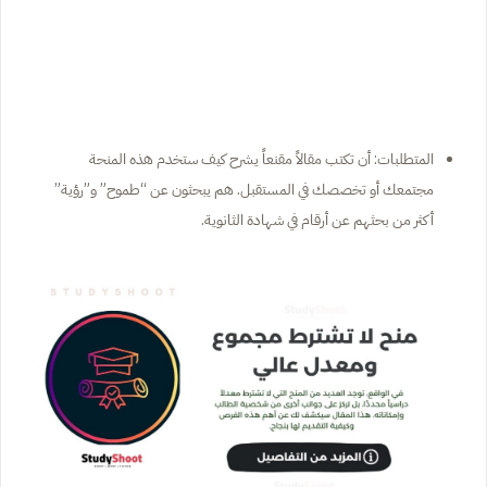
المتطلبات: أن تكتب مقالاً مقنعاً يشرح كيف ستخدم هذه المنحة
مجتمعك أو تخصصك في المستقبل. هم يبحثون عن “طموح” و”رؤية”
أكثر من بحثهم عن أرقام في شهادة الثانوية.