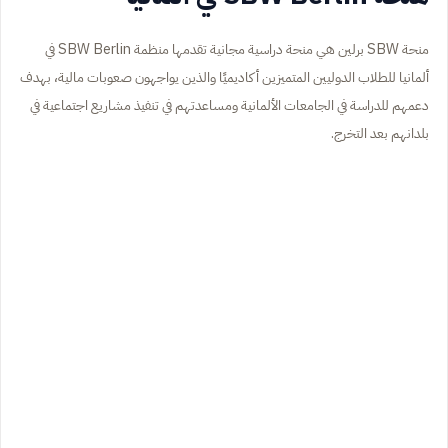
منحة SBW برلين هي منحة دراسية مجانية تقدمها منظمة SBW Berlin في
ألمانيا للطلاب الدوليين المتميزين أكاديميًا والذين يواجهون صعوبات مالية، بهدف
دعمهم للدراسة في الجامعات الألمانية ومساعدتهم في تنفيذ مشاريع اجتماعية في
بلدانهم بعد التخرج.