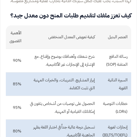
لهذا السبب، يجب عليك صقل سيرتك الذاتية بتجارب عملية ومشاريع ملموسة.
كيف تعزز ملفك لتقديم طلبات المنح دون معدل جيد؟
الأهمية
العنصر البديل
كيفية تعويض المعدل المنخفض
القصوى
رسالة الدافع
شرح شغفك وأهدافك بوضوح وإقناع، مع
90%
المتقنة (SOP)
الإشارة إلى الإنجازات غير الأكاديمية.
السيرة الذاتية
إبراز المشاريع، التدريبات، والخبرات المهنية
85%
القوية
التي تثبت الكفاءة.
خطابات التوصية
الحصول على توصيات من أشخاص يثقون في
95%
(LORs)
إمكاناتك القيادية أو المهنية.
إنجازات لغوية
تسجيل درجة عالية جداً في اختبار اللغة يظهر
80%
(IELTS/TOEFL)
الجاهزية الأكاديمية.