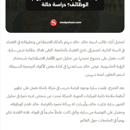
لنتخيل أنك طالب اسمه خالد. خالد مهتم بالذكاء الاصطناعي وتطبيقاته في الفضاء.
في السنة الثانية، انضم إلى نادي الفضاء بالجامعة. التقى هناك بطالبة تدعى سارة،
كانت تعمل على مشروع تخرجها عن تحليل صور الأقمار الاصطناعية باستخدام
الرؤية الحاسوبية. عرض خالد مساعدتها في كتابة بعض الأكواد البرمجية البسيطة.
استمر التعاون لمدة شهرين.
بعد التخرج، علمت سارة بوجود فرصة تدريب في شركة ناشئة تعمل على تطوير
أنظمة ملاحة ذاتية للمركبات الجوية. الشركة تبحث عن شخص لديه خبرة في تحليل
الصور. سارة تذكرت خالد، وأرسلت له رسالة تخبره بالفرصة. خالد تقدم للوظيفة،
وحصل على التوصية من سارة، والتي كانت عاملاً حاسماً في قبوله. هذه القصة تتكرر
يومياً في الجامعات حول العالم.