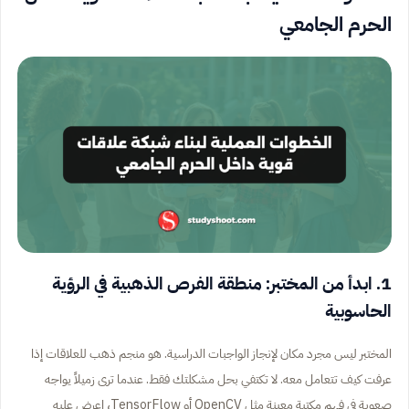
الحرم الجامعي
1. ابدأ من المختبر: منطقة الفرص الذهبية في الرؤية
الحاسوبية
المختبر ليس مجرد مكان لإنجاز الواجبات الدراسية. هو منجم ذهب للعلاقات إذا
عرفت كيف تتعامل معه. لا تكتفي بحل مشكلتك فقط. عندما ترى زميلاً يواجه
صعوبة في فهم مكتبة معينة مثل OpenCV أو TensorFlow، اعرض عليه