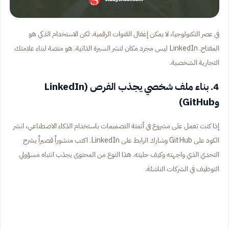
في عصر التكنولوجيا، لا يمكن إغفال القنوات الرقمية. لكن الاستخدام الذكي هو
المفتاح. LinkedIn ليس مجرد مكان لنشر السيرة الذاتية. هو منصة لبناء علامتك
التجارية الشخصية.
4. بناء ملف شخصي يجذب الفرص (LinkedIn
وGitHub)
إذا كنت تعمل على مشروع في أتمتة التصميمات باستخدام الذكاء الاصطناعي، انشر
الكود على GitHub وشارك الرابط على LinkedIn. اكتب منشوراً قصيراً يشرح
التحدي الذي واجهته وكيف حليته. هذا النوع من المحتوى يجذب انتباه مسؤولي
التوظيف في الشركات الناشئة.