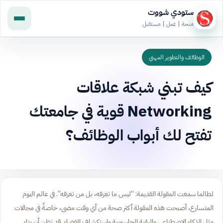
ستودي شووت
منحة | عمل | مستقبل
الوظائف والتطوير المهني
كيف تبني شبكة علاقات
Networking قوية في جامعتك
تفتح لك أبواب الوظائف؟
لطالما سمعت المقولة القديمة: “ليس ما تعرفه، بل من تعرفه”. في عالم اليوم
المتسارع، أصبحت هذه المقولة أكثر صحة من أي وقت مضى، خاصةً في مجالات
مثل الذكاء الاصطناعي والرؤية الحاسوبية واستكشاف الفضاء. قد تظن أن بناء