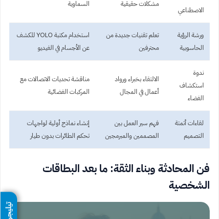
مشكلات حقيقية
السماوية
الاصطناعي
ورشة الرؤية
تعلم تقنيات جديدة من
استخدام مكتبة YOLO للكشف
الحاسوبية
محترفين
عن الأجسام في الفيديو
ندوة
الالتقاء بخبراء ورواد
مناقشة تحديات الاتصالات مع
استكشاف
أعمال في المجال
المركبات الفضائية
الفضاء
لقاءات أتمتة
فهم سير العمل بين
إنشاء نماذج أولية لواجهات
التصميم
المصممين والمبرمجين
تحكم الطائرات بدون طيار
فن المحادثة وبناء الثقة: ما بعد البطاقات
الشخصية
تيليجرام