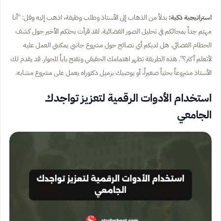
استراتيجية ذكية:
بدلاً من الذهاب إلى الأستاذ وطلب وظيفة، اذهب إليه وقل: “أنا
مهتم جداً بمجالكم في تحليل الصور الفضائية. لقد قرأت بحثكم الأخير حول كشف
الحطام الفضائي. هل لديكم أي نصائح حول مشروع جانبي يمكنني العمل عليه
لأتعلم أكثر؟”. هذه الطريقة تظهر اهتمامك الحقيقي وتفتح باباً للحوار. قد يقدم لك
الأستاذ مشروعاً بحثياً صغيراً، أو يوصيك بزميل دكتوراه يعمل على مشروع مشابه.
استخدام الأدوات الرقمية لتعزيز تواجدك
الجامعي