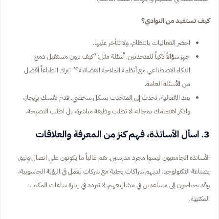
كيف تستفيد من النوادي؟
احضر الفعاليات بانتظام، ولا تتأخر عليها.
جهز سؤالاً ذكياً للمتحدثين. أسئلة مثل: “كيف ترون مستقبل دمج
الذكاء الاصطناعي مع أنظمة الملاحة الفضائية؟” تترك انطباعاً أفضل
من الأسئلة العامة.
بعد الفعالية، تحدث إلى المتحدث بشكل شخصي. قدم نفسك بإيجاز،
واذكر اهتمامك بمجاله. لا تطلب وظيفة مباشرة، بل اطلب النصيحة.
3. اسأل الأساتذة، فهم كنز من المعرفة والعلاقات
الأساتذة الجامعيون ليسوا مجرد مدرسين. هم غالباً ما يكونون على اتصال وثيق
بصناعة التكنولوجيا. لديهم شراكات بحثية مع شركات تعمل في الرؤية الحاسوبية،
وقد يحتاجون إلى مساعدين في مشاريعهم. لا تتردد في زيارة ساعات المكتب
المكتبية.