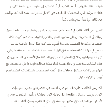
شبكة علاقات قوية يبدأ بعد التخرج، أو أنك تحتاج إلى سنوات من الخبرة لتكوين
علاقات مؤثرة. لكن الحقيقة أن الجامعة هي أفضل مختبر لبناء هذه الشبكة، والأهم
من ذلك أنها تبدأ اليوم وليس غداً.
تخيل معي أنك طالب في قسم علوم الحاسوب، وتدرس خوارزميات التعلم العميق.
زميلك في المختبر يعمل على مشروع لتحليل الصور الطبية باستخدام أدوات ذكاء
اصطناعي مفتوحة المصدر. بعد ستة أشهر، يشاركك هذا الزميل بفرصة تدريب
صيفي في شركة ناشئة متخصصة في الرؤية الحاسوبية. هذه ليست صدفة، بل هي
نتيجة طبيعية لوجودك في المكان الصحيح وبناء الثقة مع الأشخاص المناسبين. في
هذه المقالة، سنأخذك في رحلة عملية لبناء شبكة علاقات قوية داخل جامعتك، مع
التركيز على كيفية استغلال مجالات مثل أتمتة التصميمات واستكشاف الفضاء لفتح
أبواب وظيفية حقيقية.
الكثير من الطلاب يظنون أن التواصل الاجتماعي يقتصر على حضور المؤتمرات
الكبرى أو إرسال رسائل LinkedIn الجافة. لكن الحقيقة أن أقوى العلاقات تبنى في
الأماكن غير المتوقعة: في مختبر الجامعة، في نادي الطلاب، أو حتى أثناء مناقشة