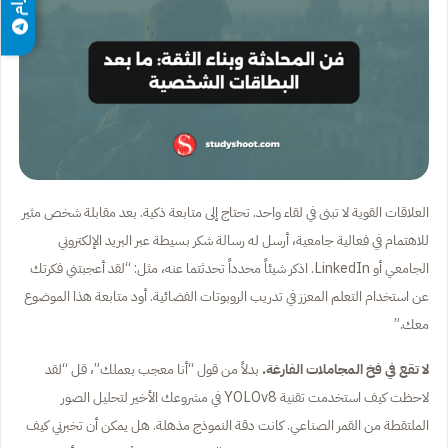
العلاقات القوية لا تبنى في لقاء واحد. تحتاج إلى متابعة ذكية. بعد مقابلة شخص مثير
للاهتمام في فعالية جامعية، أرسل له رسالة شكر بسيطة عبر البريد الإلكتروني
الجامعي أو LinkedIn. اذكر شيئاً محدداً تحدثتما عنه، مثل: “لقد أعجبتني فكرتك
عن استخدام التعلم المعزز في تدريب الروبوتات الفضائية. أود متابعة هذا الموضوع
معك.”
لا تقع في فخ المجاملات الفارغة.
بدلاً من قول “أنا معجب بعملك”، قل “لقد
لاحظت كيف استخدمت تقنية YOLOv8 في مشروعك الأخير لتحليل الصور
الملتقطة من القمر الصناعي. كانت دقة النموذج مذهلة. هل يمكن أن تخبرني كيف