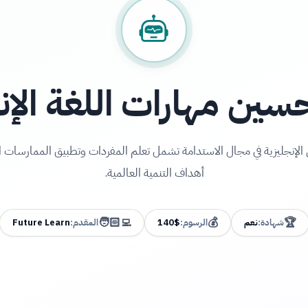
سين مهارات اللغة الإن
الإنجليزية في مجال الاستدامة تشمل تعلم المفردات وتطبيق الممارسات ا
أهداف التنمية العالمية.
🧑🏻‍💻
💰
🏆
شهادة:
نعم
الرسوم:
140$
المقدم:
Future Learn