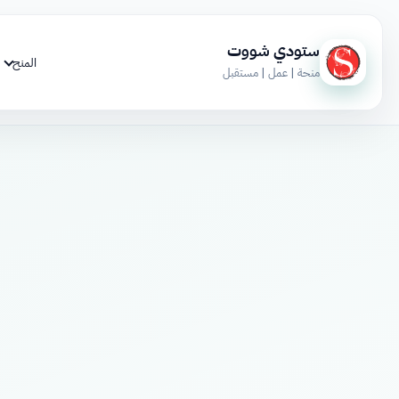
ستودي شووت
المنح
منحة | عمل | مستقبل