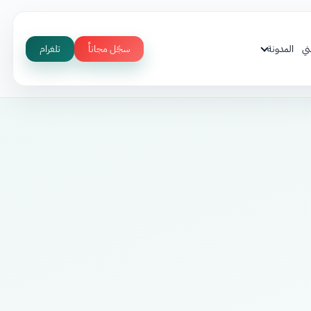
ني
المدونة
سجّل مجاناً
تلغرام