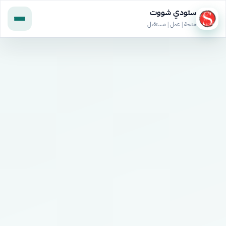
ستودي شووت
منحة | عمل | مستقبل