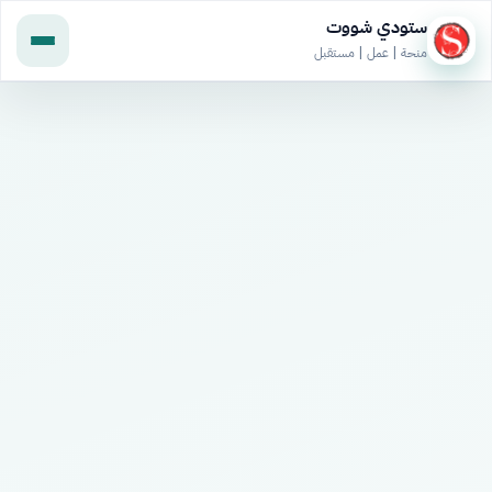
ستودي شووت
منحة | عمل | مستقبل